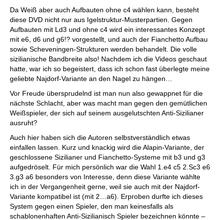
Da Weiß aber auch Aufbauten ohne c4 wählen kann, besteht
diese DVD nicht nur aus Igelstruktur-Musterpartien. Gegen
Aufbauten mit Ld3 und ohne c4 wird ein interessantes Konzept
mit e6, d6 und g6!? vorgestellt, und auch der Fianchetto Aufbau
sowie Scheveningen-Strukturen werden behandelt. Die volle
sizilianische Bandbreite also! Nachdem ich die Videos geschaut
hatte, war ich so begeistert, dass ich schon fast überlegte meine
geliebte Najdorf-Variante an den Nagel zu hängen…
Vor Freude übersprudelnd ist man nun also gewappnet für die
nächste Schlacht, aber was macht man gegen den gemütlichen
Weißspieler, der sich auf seinem ausgelutschten Anti-Sizilianer
ausruht?
Auch hier haben sich die Autoren selbstverständlich etwas
einfallen lassen. Kurz und knackig wird die Alapin-Variante, der
geschlossene Sizilianer und Fianchetto-Systeme mit b3 und g3
aufgedröselt. Für mich persönlich war die Wahl 1.e4 c5 2.Sc3 e6
3.g3 a6 besonders von Interesse, denn diese Variante wählte
ich in der Vergangenheit gerne, weil sie auch mit der Najdorf-
Variante kompatibel ist (mit 2…a6). Erproben durfte ich dieses
System gegen einen Spieler, den man keinesfalls als
schablonenhaften Anti-Sizilianisch Spieler bezeichnen könnte –