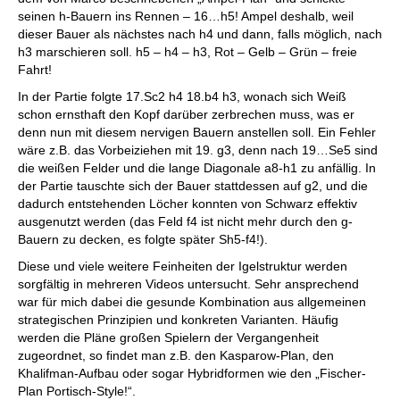
seinen h-Bauern ins Rennen – 16…h5! Ampel deshalb, weil
dieser Bauer als nächstes nach h4 und dann, falls möglich, nach
h3 marschieren soll. h5 – h4 – h3, Rot – Gelb – Grün – freie
Fahrt!
In der Partie folgte 17.Sc2 h4 18.b4 h3, wonach sich Weiß
schon ernsthaft den Kopf darüber zerbrechen muss, was er
denn nun mit diesem nervigen Bauern anstellen soll. Ein Fehler
wäre z.B. das Vorbeiziehen mit 19. g3, denn nach 19…Se5 sind
die weißen Felder und die lange Diagonale a8-h1 zu anfällig. In
der Partie tauschte sich der Bauer stattdessen auf g2, und die
dadurch entstehenden Löcher konnten von Schwarz effektiv
ausgenutzt werden (das Feld f4 ist nicht mehr durch den g-
Bauern zu decken, es folgte später Sh5-f4!).
Diese und viele weitere Feinheiten der Igelstruktur werden
sorgfältig in mehreren Videos untersucht. Sehr ansprechend
war für mich dabei die gesunde Kombination aus allgemeinen
strategischen Prinzipien und konkreten Varianten. Häufig
werden die Pläne großen Spielern der Vergangenheit
zugeordnet, so findet man z.B. den Kasparow-Plan, den
Khalifman-Aufbau oder sogar Hybridformen wie den „Fischer-
Plan Portisch-Style!“.