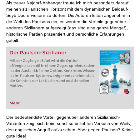
Als treuer Najdorf-Anhänger freute ich mich besonders darauf,
meinen sizilianischen Horizont mit dem dynamischen Baldauf-
Seyb Duo erweitern zu dürfen. Die Autoren leiten angenehm in
die Welt des Paulsens ein, es werden die Vorteile gegenüber
anderen Sizilianern aufgezeigt (das sind eine ganze Menge!),
historische Partien präsentiert und persönliche Erfahrungen
geteilt.
Der Paulsen-Sizilianer
Mit der Zugfolge e6/a6 wird die Option
offengelassen, d5 in einem Zug zu spielen, zudem
ist der Ausfall Lb4 eine Option. Konkretes Wissen
ist im Paulsen-System weniger entscheidend als
die Kenntnis der taktischen und positionellen
Motive.
Mehr...
Der bedeutendste Vorteil gegenüber anderen Sizilianisch-
Varianten zeigt sich beim sonst so beliebten Versuch von Weiß,
den englischen Angriff aufzuziehen. Aber gegen Paulsen? Keine
gute Idee!