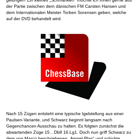
gelungen! Ein kleines „Schmankerl“ möchte ich Ihnen gerne aus
der Partie zwischen dem dänischen FM Carsten Hansen und
dem Internationalen Meister Torben Sorensen geben, welche
auf der DVD behandelt wird.
Nach 15 Zügen entsteht eine typische Igelstellung aus einer
Paulsen-Variante, und Schwarz beginnt langsam nach
Gegenchancen Ausschau zu halten. Es folgten zunächst die
abwartenden Züge 15…Db8 16.Lg1. Doch nun griff Schwarz zu
dem von Marco beschriebenen „Ampel-Plan“ und schickte