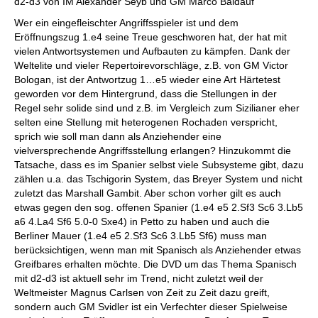
d2-d3 von IM Alexander Seyb und GM Marco Baldauf
Wer ein eingefleischter Angriffsspieler ist und dem
Eröffnungszug 1.e4 seine Treue geschworen hat, der hat mit
vielen Antwortsystemen und Aufbauten zu kämpfen. Dank der
Weltelite und vieler Repertoirevorschläge, z.B. von GM Victor
Bologan, ist der Antwortzug 1…e5 wieder eine Art Härtetest
geworden vor dem Hintergrund, dass die Stellungen in der
Regel sehr solide sind und z.B. im Vergleich zum Sizilianer eher
selten eine Stellung mit heterogenen Rochaden verspricht,
sprich wie soll man dann als Anziehender eine
vielversprechende Angriffsstellung erlangen? Hinzukommt die
Tatsache, dass es im Spanier selbst viele Subsysteme gibt, dazu
zählen u.a. das Tschigorin System, das Breyer System und nicht
zuletzt das Marshall Gambit. Aber schon vorher gilt es auch
etwas gegen den sog. offenen Spanier (1.e4 e5 2.Sf3 Sc6 3.Lb5
a6 4.La4 Sf6 5.0-0 Sxe4) in Petto zu haben und auch die
Berliner Mauer (1.e4 e5 2.Sf3 Sc6 3.Lb5 Sf6) muss man
berücksichtigen, wenn man mit Spanisch als Anziehender etwas
Greifbares erhalten möchte. Die DVD um das Thema Spanisch
mit d2-d3 ist aktuell sehr im Trend, nicht zuletzt weil der
Weltmeister Magnus Carlsen von Zeit zu Zeit dazu greift,
sondern auch GM Svidler ist ein Verfechter dieser Spielweise