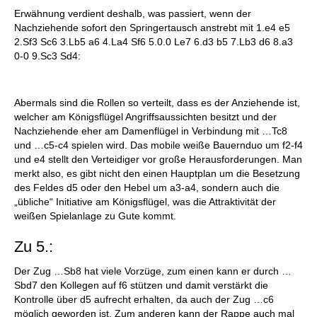
Erwähnung verdient deshalb, was passiert, wenn der
Nachziehende sofort den Springertausch anstrebt mit 1.e4 e5
2.Sf3 Sc6 3.Lb5 a6 4.La4 Sf6 5.0.0 Le7 6.d3 b5 7.Lb3 d6 8.a3
0-0 9.Sc3 Sd4:
Abermals sind die Rollen so verteilt, dass es der Anziehende ist,
welcher am Königsflügel Angriffsaussichten besitzt und der
Nachziehende eher am Damenflügel in Verbindung mit …Tc8
und …c5-c4 spielen wird. Das mobile weiße Bauernduo um f2-f4
und e4 stellt den Verteidiger vor große Herausforderungen. Man
merkt also, es gibt nicht den einen Hauptplan um die Besetzung
des Feldes d5 oder den Hebel um a3-a4, sondern auch die
„übliche“ Initiative am Königsflügel, was die Attraktivität der
weißen Spielanlage zu Gute kommt.
Zu 5.:
Der Zug …Sb8 hat viele Vorzüge, zum einen kann er durch …
Sbd7 den Kollegen auf f6 stützen und damit verstärkt die
Kontrolle über d5 aufrecht erhalten, da auch der Zug …c6
möglich geworden ist. Zum anderen kann der Rappe auch mal