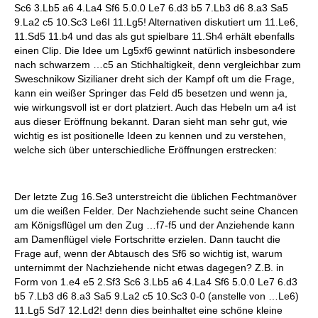
Sc6 3.Lb5 a6 4.La4 Sf6 5.0.0 Le7 6.d3 b5 7.Lb3 d6 8.a3 Sa5
9.La2 c5 10.Sc3 Le6I 11.Lg5! Alternativen diskutiert um 11.Le6,
11.Sd5 11.b4 und das als gut spielbare 11.Sh4 erhält ebenfalls
einen Clip. Die Idee um Lg5xf6 gewinnt natürlich insbesondere
nach schwarzem …c5 an Stichhaltigkeit, denn vergleichbar zum
Sweschnikow Sizilianer dreht sich der Kampf oft um die Frage,
kann ein weißer Springer das Feld d5 besetzen und wenn ja,
wie wirkungsvoll ist er dort platziert. Auch das Hebeln um a4 ist
aus dieser Eröffnung bekannt. Daran sieht man sehr gut, wie
wichtig es ist positionelle Ideen zu kennen und zu verstehen,
welche sich über unterschiedliche Eröffnungen erstrecken:
Der letzte Zug 16.Se3 unterstreicht die üblichen Fechtmanöver
um die weißen Felder. Der Nachziehende sucht seine Chancen
am Königsflügel um den Zug …f7-f5 und der Anziehende kann
am Damenflügel viele Fortschritte erzielen. Dann taucht die
Frage auf, wenn der Abtausch des Sf6 so wichtig ist, warum
unternimmt der Nachziehende nicht etwas dagegen? Z.B. in
Form von 1.e4 e5 2.Sf3 Sc6 3.Lb5 a6 4.La4 Sf6 5.0.0 Le7 6.d3
b5 7.Lb3 d6 8.a3 Sa5 9.La2 c5 10.Sc3 0-0 (anstelle von …Le6)
11.Lg5 Sd7 12.Ld2! denn dies beinhaltet eine schöne kleine