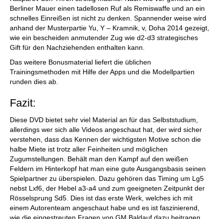
Berliner Mauer einen tadellosen Ruf als Remiswaffe und an ein
schnelles Einreißen ist nicht zu denken. Spannender weise wird
anhand der Musterpartie Yu, Y – Kramnik, v, Doha 2014 gezeigt,
wie ein bescheiden anmutender Zug wie d2-d3 strategisches
Gift für den Nachziehenden enthalten kann.
Das weitere Bonusmaterial liefert die üblichen
Trainingsmethoden mit Hilfe der Apps und die Modellpartien
runden dies ab.
Fazit:
Diese DVD bietet sehr viel Material an für das Selbststudium,
allerdings wer sich alle Videos angeschaut hat, der wird sicher
verstehen, dass das Kennen der wichtigsten Motive schon die
halbe Miete ist trotz aller Feinheiten und möglichen
Zugumstellungen. Behält man den Kampf auf den weißen
Feldern im Hinterkopf hat man eine gute Ausgangsbasis seinen
Spielpartner zu überspielen. Dazu gehören das Timing um Lg5
nebst Lxf6, der Hebel a3-a4 und zum geeigneten Zeitpunkt der
Rösselsprung Sd5. Dies ist das erste Werk, welches ich mit
einem Autorenteam angeschaut habe und es ist faszinierend,
wie die eingestreuten Fragen von GM Baldauf dazu beitragen