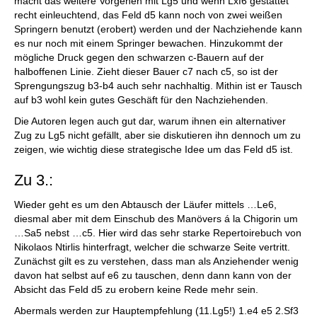
macht das weitere Vorgehen mit Lg5 und wenn Lxf6 gestattet
recht einleuchtend, das Feld d5 kann noch von zwei weißen
Springern benutzt (erobert) werden und der Nachziehende kann
es nur noch mit einem Springer bewachen. Hinzukommt der
mögliche Druck gegen den schwarzen c-Bauern auf der
halboffenen Linie. Zieht dieser Bauer c7 nach c5, so ist der
Sprengungszug b3-b4 auch sehr nachhaltig. Mithin ist er Tausch
auf b3 wohl kein gutes Geschäft für den Nachziehenden.
Die Autoren legen auch gut dar, warum ihnen ein alternativer
Zug zu Lg5 nicht gefällt, aber sie diskutieren ihn dennoch um zu
zeigen, wie wichtig diese strategische Idee um das Feld d5 ist.
Zu 3.:
Wieder geht es um den Abtausch der Läufer mittels …Le6,
diesmal aber mit dem Einschub des Manövers á la Chigorin um
…Sa5 nebst …c5. Hier wird das sehr starke Repertoirebuch von
Nikolaos Ntirlis hinterfragt, welcher die schwarze Seite vertritt.
Zunächst gilt es zu verstehen, dass man als Anziehender wenig
davon hat selbst auf e6 zu tauschen, denn dann kann von der
Absicht das Feld d5 zu erobern keine Rede mehr sein.
Abermals werden zur Hauptempfehlung (11.Lg5!) 1.e4 e5 2.Sf3