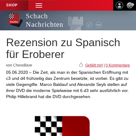
SHOP
TOGGLE
NAVIGATION
Schach
Nachrichten
Rezension zu Spanisch
für Eroberer
von ChessBase
Gefällt mir!
|
0 Kommentare
05.06.2020 – Die Zeit, als man in der Spanischen Eröffnung mit
c3 und d4 frühzeitig das Zentrum besetzte, ist vorbei. Es gibt zu
viele Gegengifte. Marco Baldauf und Alexande Seyb stellen auf
ihrer DVD die moderne Spielweise mit 6.d3 sehr ausführlich vor.
Philip Hillebrand hat die DVD durchgesehen.