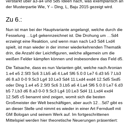
verstärkt über a3-a4 und Sd5 Ideen nach, was exemplarisch an
der Musterpartie Wie, Y – Ding, L, Baju 2015 gezeigt wird.
Zu 6.:
Nun ist man bei der Hauptvariante angelangt, welche durch die
Fesselung …Lg4 gekennzeichnet ist. Die Drohung um …Sd4
erzwingt eine Reaktion, und wenn man nach Le3 Sd4 Lxd4
spielt, ist man wieder in der immer wiederkehrenden Thematik
drin, die Anzahl der Leichtfiguren, welche allgemein um die
weißen Felder kämpfen können und insbesondere das Feld d5.
Die Tatsache, dass es nun Varianten gibt, welche nach Aronian
1.e4 e5 2.Sf3 Sc6 3.Lb5 a6 4.La4 Sf6 5.0.0 Le7 6.d3 b5 7.Lb3
d6 8.a3 0-0 9.Sc3 Lg4 10.Le3 Sd4 11.Lxd4 exd4 12.Sd5 Sxd5
oder Ding 1.e4 e5 2.Sf3 Sc6 3.Lb5 a6 4.La4 Sf6 5.0.0 Le7 6.d3
b5 7.Lb3 d6 8.a3 0-0 9.Sc3 Lg4 10.Le3 Sd4 11.Lxd4 exd4
12.Sd5 c5 benannt sind zeigen, womit sich die besten
Großmeister der Welt beschäftigen, aber auch 12…Sd7 gibt es
an dieser Stelle und nimmt es wieder in einer Art Fernduell mit
GM Bologan und seinem Werk auf. Im fortgeschrittenen
Mittelspiel werden hier theoretische Neuerungen präsentiert: