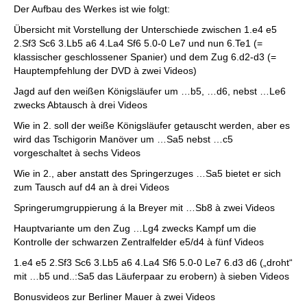
Der Aufbau des Werkes ist wie folgt:
Übersicht mit Vorstellung der Unterschiede zwischen 1.e4 e5
2.Sf3 Sc6 3.Lb5 a6 4.La4 Sf6 5.0-0 Le7 und nun 6.Te1 (=
klassischer geschlossener Spanier) und dem Zug 6.d2-d3 (=
Hauptempfehlung der DVD à zwei Videos)
Jagd auf den weißen Königsläufer um …b5, …d6, nebst …Le6
zwecks Abtausch à drei Videos
Wie in 2. soll der weiße Königsläufer getauscht werden, aber es
wird das Tschigorin Manöver um …Sa5 nebst …c5
vorgeschaltet à sechs Videos
Wie in 2., aber anstatt des Springerzuges …Sa5 bietet er sich
zum Tausch auf d4 an à drei Videos
Springerumgruppierung á la Breyer mit …Sb8 à zwei Videos
Hauptvariante um den Zug …Lg4 zwecks Kampf um die
Kontrolle der schwarzen Zentralfelder e5/d4 à fünf Videos
1.e4 e5 2.Sf3 Sc6 3.Lb5 a6 4.La4 Sf6 5.0-0 Le7 6.d3 d6 („droht“
mit …b5 und..:Sa5 das Läuferpaar zu erobern) à sieben Videos
Bonusvideos zur Berliner Mauer à zwei Videos