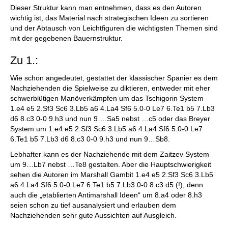
Dieser Struktur kann man entnehmen, dass es den Autoren
wichtig ist, das Material nach strategischen Ideen zu sortieren
und der Abtausch von Leichtfiguren die wichtigsten Themen sind
mit der gegebenen Bauernstruktur.
Zu 1.:
Wie schon angedeutet, gestattet der klassischer Spanier es dem
Nachziehenden die Spielweise zu diktieren, entweder mit eher
schwerblütigen Manöverkämpfen um das Tschigorin System
1.e4 e5 2.Sf3 Sc6 3.Lb5 a6 4.La4 Sf6 5.0-0 Le7 6.Te1 b5 7.Lb3
d6 8.c3 0-0 9.h3 und nun 9….Sa5 nebst …c5 oder das Breyer
System um 1.e4 e5 2.Sf3 Sc6 3.Lb5 a6 4.La4 Sf6 5.0-0 Le7
6.Te1 b5 7.Lb3 d6 8.c3 0-0 9.h3 und nun 9…Sb8.
Lebhafter kann es der Nachziehende mit dem Zaitzev System
um 9…Lb7 nebst …Te8 gestalten. Aber die Hauptschwierigkeit
sehen die Autoren im Marshall Gambit 1.e4 e5 2.Sf3 Sc6 3.Lb5
a6 4.La4 Sf6 5.0-0 Le7 6.Te1 b5 7.Lb3 0-0 8.c3 d5 (!), denn
auch die „etablierten Antimarshall Ideen“ um 8.a4 oder 8.h3
seien schon zu tief ausanalysiert und erlauben dem
Nachziehenden sehr gute Aussichten auf Ausgleich.