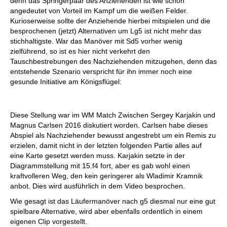
denn das Springerpaar des Anziehenden ist wie schon
angedeutet von Vorteil im Kampf um die weißen Felder.
Kurioserweise sollte der Anziehende hierbei mitspielen und die
besprochenen (jetzt) Alternativen um Lg5 ist nicht mehr das
stichhaltigste. War das Manöver mit Sd5 vorher wenig
zielführend, so ist es hier nicht verkehrt den
Tauschbestrebungen des Nachziehenden mitzugehen, denn das
entstehende Szenario verspricht für ihn immer noch eine
gesunde Initiative am Königsflügel:
Diese Stellung war im WM Match Zwischen Sergey Karjakin und
Magnus Carlsen 2016 diskutiert worden. Carlsen habe dieses
Abspiel als Nachziehender bewusst angestrebt um ein Remis zu
erzielen, damit nicht in der letzten folgenden Partie alles auf
eine Karte gesetzt werden muss. Karjakin setzte in der
Diagrammstellung mit 15.f4 fort, aber es gab wohl einen
kraftvolleren Weg, den kein geringerer als Wladimir Kramnik
anbot. Dies wird ausführlich in dem Video besprochen.
Wie gesagt ist das Läufermanöver nach g5 diesmal nur eine gut
spielbare Alternative, wird aber ebenfalls ordentlich in einem
eigenen Clip vorgestellt.