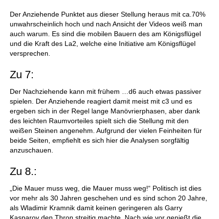
Der Anziehende Punktet aus dieser Stellung heraus mit ca.70%
unwahrscheinlich hoch und nach Ansicht der Videos weiß man
auch warum. Es sind die mobilen Bauern des am Königsflügel
und die Kraft des La2, welche eine Initiative am Königsflügel
versprechen.
Zu 7:
Der Nachziehende kann mit frühem …d6 auch etwas passiver
spielen. Der Anziehende reagiert damit meist mit c3 und es
ergeben sich in der Regel lange Manövrierphasen, aber dank
des leichten Raumvorteiles spielt sich die Stellung mit den
weißen Steinen angenehm. Aufgrund der vielen Feinheiten für
beide Seiten, empfiehlt es sich hier die Analysen sorgfältig
anzuschauen.
Zu 8.:
„Die Mauer muss weg, die Mauer muss weg!“ Politisch ist dies
vor mehr als 30 Jahren geschehen und es sind schon 20 Jahre,
als Wladimir Kramnik damit keinen geringeren als Garry
Kasparov den Thron streitig machte. Nach wie vor genießt die