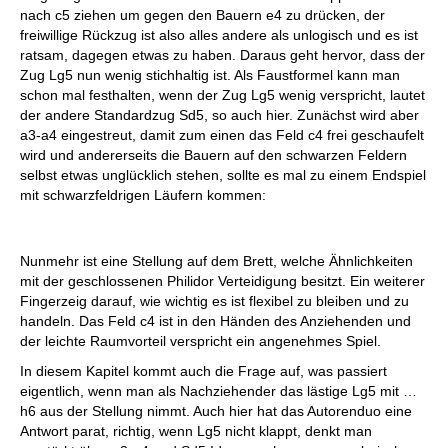
nach c5 ziehen um gegen den Bauern e4 zu drücken, der
freiwillige Rückzug ist also alles andere als unlogisch und es ist
ratsam, dagegen etwas zu haben. Daraus geht hervor, dass der
Zug Lg5 nun wenig stichhaltig ist. Als Faustformel kann man
schon mal festhalten, wenn der Zug Lg5 wenig verspricht, lautet
der andere Standardzug Sd5, so auch hier. Zunächst wird aber
a3-a4 eingestreut, damit zum einen das Feld c4 frei geschaufelt
wird und andererseits die Bauern auf den schwarzen Feldern
selbst etwas unglücklich stehen, sollte es mal zu einem Endspiel
mit schwarzfeldrigen Läufern kommen:
Nunmehr ist eine Stellung auf dem Brett, welche Ähnlichkeiten
mit der geschlossenen Philidor Verteidigung besitzt. Ein weiterer
Fingerzeig darauf, wie wichtig es ist flexibel zu bleiben und zu
handeln. Das Feld c4 ist in den Händen des Anziehenden und
der leichte Raumvorteil verspricht ein angenehmes Spiel.
In diesem Kapitel kommt auch die Frage auf, was passiert
eigentlich, wenn man als Nachziehender das lästige Lg5 mit …
h6 aus der Stellung nimmt. Auch hier hat das Autorenduo eine
Antwort parat, richtig, wenn Lg5 nicht klappt, denkt man