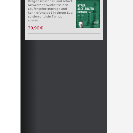
Dragon ist schnell und scharf.
Schwarz entwickelt seinen
Läufer sofort nach g7 und
kann oftmals d5 in einem Zug
spielen und ein Tempo
sparen.
39,90 €