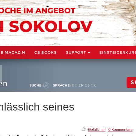
CB MAGAZIN
CB BOOKS
SUPPORT
EINSTEIGERKUR
en
S
SUCHE:
SPRACHE:
DE
EN
ES
FR
nlässlich seines
Gefällt mir!
|
0 Kommentare