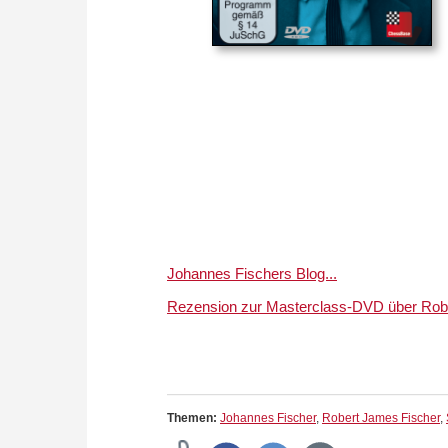
Johannes Fischers Blog...
Rezension zur Masterclass-DVD über Rober
Themen:
Johannes Fischer
,
Robert James Fischer
,