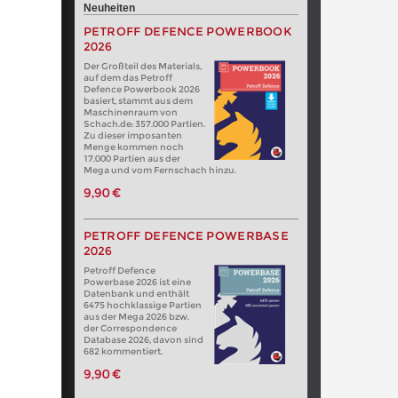
Neuheiten
PETROFF DEFENCE POWERBOOK
2026
Der Großteil des Materials,
auf dem das Petroff
Defence Powerbook 2026
basiert, stammt aus dem
Maschinenraum von
Schach.de: 357.000 Partien.
Zu dieser imposanten
Menge kommen noch
17.000 Partien aus der
Mega und vom Fernschach hinzu.
9,90 €
PETROFF DEFENCE POWERBASE
2026
Petroff Defence
Powerbase 2026 ist eine
Datenbank und enthält
6475 hochklassige Partien
aus der Mega 2026 bzw.
der Correspondence
Database 2026, davon sind
682 kommentiert.
9,90 €