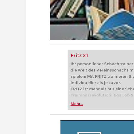
Fritz 21
Ihr persönlicher Schachtrainer -
die Welt des Vereinsschachs m
spielen: Mit FRITZ trainieren Sie
individueller als je zuvor.
FRITZ ist mehr als nur eine Sch
Trainingsrevolution! Egal, ob Si
Vereinsschachs machen oder ber
Mehr...
FRITZ trainieren Sie effizienter,
zuvor.