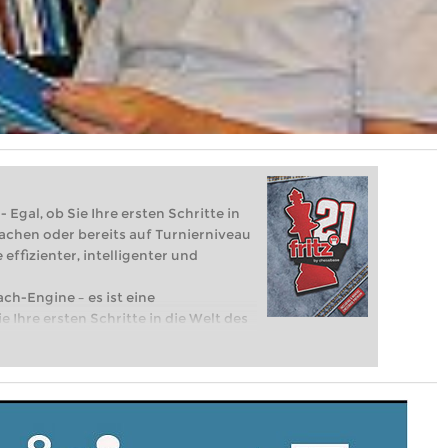
 Egal, ob Sie Ihre ersten Schritte in
achen oder bereits auf Turnierniveau
 effizienter, intelligenter und
ach-Engine – es ist eine
e Ihre ersten Schritte in die Welt des
eits auf Turnierniveau spielen: Mit
 intelligenter und individueller als je