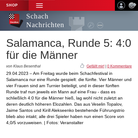
SHOP
TOGGLE
NAVIGATION
Schach
Nachrichten
Salamanca, Runde 5: 4:0
für die Männer
von Klaus Besenthal
Gefällt mir!
|
0 Kommentare
29.04.2023 – Am Freitag wurde beim Schachfestival in
Salamanca nur eine Runde gespielt: die fünfte. Vier Männer und
vier Frauen sind am Turnier beteiligt, und in dieser fünften
Runde traf nun jeweils ein Mann auf eine Frau - dass es
schließlich 4:0 für die Männer hieß, lag wohl nicht zuletzt an
deren deutlich höheren Elozahlen. Das aus Veselin Topalov,
Jaime Santos und Kirill Alekseenko bestehende Führungstrio
blieb also intakt; alle drei Spieler haben nun einen Score von
4,0/5 vorzuweisen. | Fotos: Veranstalter