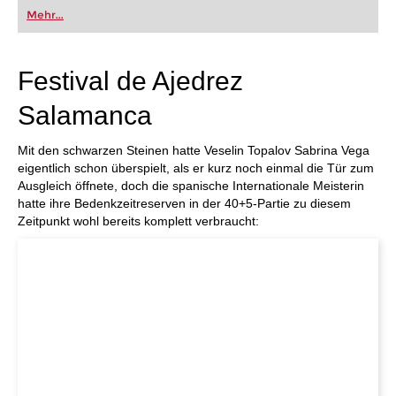
oder bereits auf Turnierniveau spielen: Mit
Mehr...
FRITZ trainieren Sie effizienter, intelligenter und
individueller als je zuvor.
Festival de Ajedrez
Salamanca
Mit den schwarzen Steinen hatte Veselin Topalov Sabrina Vega
eigentlich schon überspielt, als er kurz noch einmal die Tür zum
Ausgleich öffnete, doch die spanische Internationale Meisterin
hatte ihre Bedenkzeitreserven in der 40+5-Partie zu diesem
Zeitpunkt wohl bereits komplett verbraucht: