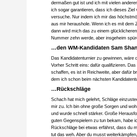
dermaßen gut ist und ich mit vielen andere
ich sogar garantieren, dass ich dieses Ziel
versuche. Nur indem ich mir das höchstmög
aus mir heraushole. Wenn ich es mit dem Z
dann wird mich das zu einem glücklicheren
Nummer zehn werde, aber insgeheim spüre
…den WM-Kandidaten Sam Shan
Das Kandidatenturnier zu gewinnen, wäre d
Vorher Schritt eins: dafür qualifizieren. D
schaffen, es ist in Reichweite, aber dafür 
dem ich schon beim nächsten Kandidatentur
…Rückschläge
Schach hat mich gelehrt, Schläge einzustec
mir zu. Ich bin ohne große Sorgen und woh
und wurde schnell stärker. Große Herausfor
guten Gegenspielern zu tun bekam, habe ic
Rückschläge bei etwas erfährst, dass du mi
tut das weh. Aber du musst weiterkämpfen,