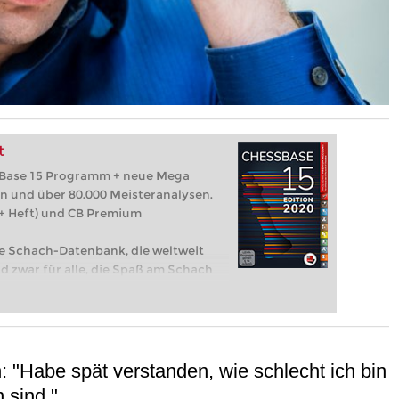
t
ssBase 15 Programm + neue Mega
en und über 80.000 Meisteranalysen.
+ Heft) und CB Premium
he Schach-Datenbank, die weltweit
 zwar für alle, die Spaß am Schach
lgreich mitspielen wollen.
"Habe spät verstanden, wie schlecht ich bin
 sind."