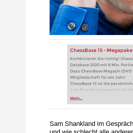
ChessBase 15 - Megapake
Kombinieren Sie richtig! Che
Database 2020 mit 8 Mio. Parti
Dazu ChessBase Magazin (DVD 
Mitgliedschaft für ein Jahr!
ChessBase 15 ist die persönlic
zum Standard geworden ist. Und
haben und auch in Zukunft erfo
Mehr...
Sam Shankland im Gespräch: 
und wie schlecht alle anderen