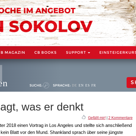
CB MAGAZIN
CB BOOKS
SUPPORT
EINSTEIGERKUR
en
S
SUCHE:
SPRACHE:
DE
EN
ES
FR
gt, was er denkt
Gefällt mir!
|
2 Kommentare
er 2018 einen Vortrag in Los Angeles und stellte sich anschließend
kein Blatt vor den Mund. Shankland sprach über seine jüngste