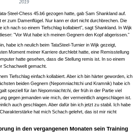
2019
Tata-Steel-Chess 45.b6 gezogen hatte, gab Sam Shankland auf.
t er zum Damenflügel. Nur kann er dort nicht durchbrechen. Die
re ich nach so einem Tiefschlag kollabiert", sagt Shankland. In Wijk
dieser: "Vor Wut habe ich meinen Gegnern den Kopf abgerissen."
in, habe ich neulich beim TataSteel-Turnier in Wijk gezeigt,
sten Moment meiner Karriere durchlebt hatte, eine Remisstellung
puter hatte gesehen, dass die Stellung remis ist. In so einem
er Schachwelt gemacht.
 Tiefschlag einfach kollabiert. Aber ich bin härter geworden, ich
nächsten beiden Gegnern (Nepomniachtchi und Kramnik) habe ich
alt speziell für
Ian Nepomniachtchi
, der früh in der Partie viel
ung gegen jemanden wie mich, der vermeintlich angeschlagen ist.
nlich auch geschlagen. Aber dafür bin ich jetzt zu stabil. Ich habe
harakterstärke hat mich Schach gelehrt, das ist mir nicht
rung in den vergangenen Monaten sein Training