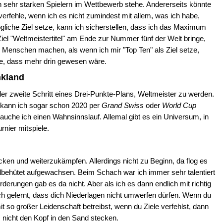
n sehr starken Spielern im Wettbewerb stehe. Andererseits könnte
 verfehle, wenn ich es nicht zumindest mit allem, was ich habe,
liche Ziel setze, kann ich sicherstellen, dass ich das Maximum
iel "Weltmeistertitel" am Ende zur Nummer fünf der Welt bringe,
 Menschen machen, als wenn ich mir "Top Ten" als Ziel setze,
, dass mehr drin gewesen wäre.
kland
er zweite Schritt eines Drei-Punkte-Plans, Weltmeister zu werden.
as kann ich sogar schon 2020 per
Grand Swiss
oder
World Cup
brauche ich einen Wahnsinnslauf. Allemal gibt es ein Universum, in
nier mitspiele.
ken und weiterzukämpfen. Allerdings nicht zu Beginn, da flog es
lbehütet aufgewachsen. Beim Schach war ich immer sehr talentiert
derungen gab es da nicht. Aber als ich es dann endlich mit richtig
h gelernt, dass dich Niederlagen nicht umwerfen dürfen. Wenn du
t so großer Leidenschaft betreibst, wenn du Ziele verfehlst, dann
 nicht den Kopf in den Sand stecken.