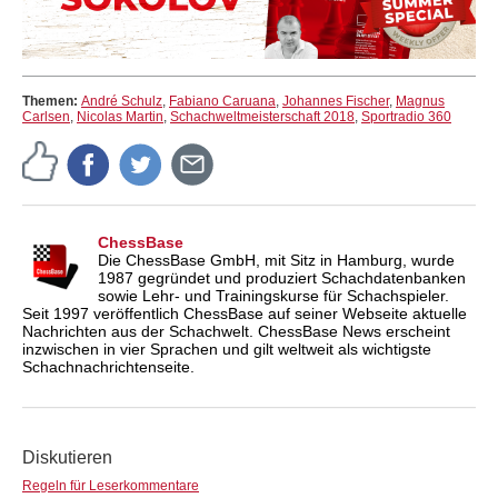
Themen:
André Schulz
,
Fabiano Caruana
,
Johannes Fischer
,
Magnus
Carlsen
,
Nicolas Martin
,
Schachweltmeisterschaft 2018
,
Sportradio 360
ChessBase
Die ChessBase GmbH, mit Sitz in Hamburg, wurde
1987 gegründet und produziert Schachdatenbanken
sowie Lehr- und Trainingskurse für Schachspieler.
Seit 1997 veröffentlich ChessBase auf seiner Webseite aktuelle
Nachrichten aus der Schachwelt. ChessBase News erscheint
inzwischen in vier Sprachen und gilt weltweit als wichtigste
Schachnachrichtenseite.
Diskutieren
Regeln für Leserkommentare