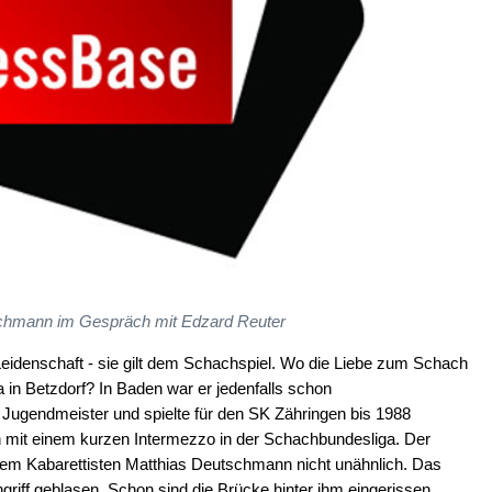
chmann im Gespräch mit Edzard Reuter
Leidenschaft - sie gilt dem Schachspiel. Wo die Liebe zum Schach
wa in Betzdorf? In Baden war er jedenfalls schon
Jugendmeister und spielte für den SK Zähringen bis 1988
h mit einem kurzen Intermezzo in der Schachbundesliga. Der
em Kabarettisten Matthias Deutschmann nicht unähnlich. Das
riff geblasen. Schon sind die Brücke hinter ihm eingerissen...