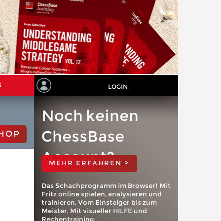
S
LOGIN
Noch keinen
ChessBase
HOP
Account?
MEHR ERFAHREN >
Das Schachprogramm im Browser! Mit
Fritz online spielen, analysieren und
trainieren. Vom Einsteiger bis zum
Meister. Mit visueller HILFE und
Rechentraining.