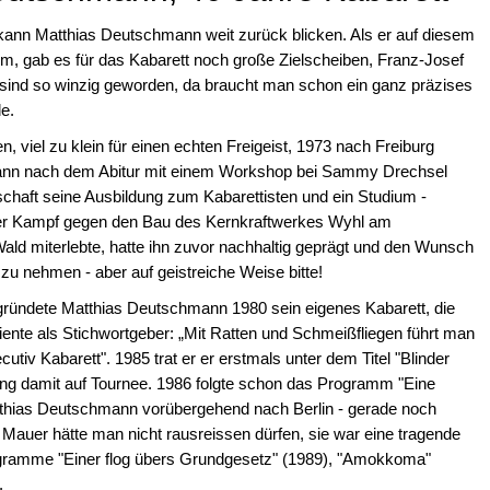
 kann Matthias Deutschmann weit zurück blicken. Als er auf diesem
, gab es für das Kabarett noch große Zielscheiben, Franz-Josef
 sind so winzig geworden, da braucht man schon ein ganz präzises
le.
n, viel zu klein für einen echten Freigeist, 1973 nach Freiburg
ann nach dem Abitur mit einem Workshop bei Sammy Drechsel
haft seine Ausbildung zum Kabarettisten und ein Studium -
Der Kampf gegen den Bau des Kernkraftwerkes Wyhl am
Wald miterlebte, hatte ihn zuvor nachhaltig geprägt und den Wunsch
zu nehmen - aber auf geistreiche Weise bitte!
 gründete Matthias Deutschmann 1980 sein eigenes Kabarett, die
ente als Stichwortgeber: „Mit Ratten und Schmeißfliegen führt man
utiv Kabarett". 1985 trat er er erstmals unter dem Titel "Blinder
ng damit auf Tournee. 1986 folgte schon das Programm "Eine
thias Deutschmann vorübergehend nach Berlin - gerade noch
r Mauer hätte man nicht rausreissen dürfen, sie war eine tragende
rogramme "Einer flog übers Grundgesetz" (1989), "Amokkoma"
.