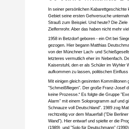
In seiner persönlichen Kabarettgeschichte
Gebiet seine ersten Gehversuche unternahm
Strauß zum Beispiel. Und heute? Die Ziele
Zielfernrohr. Aber das haben nicht mehr vie
1958 in Betzdorf geboren - ein Ort bei Siege
gezogen. Hier begann Matthias Deutschm
von der Münchner Lach- und Schießgesellsc
letzteres vermutlich eher im Nebenfach. 
Kaiserstuhl, den er als Schüler im Wyhler 
aufkommen zu lassen, politischen Einfluss 
Mit einigen gleich gesinnten Kommilitonen
"Schmeißfliegen". Der große Franz-Josef di
keine Prozesse.“ Es folgte die Gruppe "Exec
Alarm" mit einem Soloprogramm auf und gi
Schnauze voll Deutschland". 1989 zog Mat
rechtzeitig vor dem Mauerfall ("Die Berline
Wand"). Hier entwarf und spielte er die P
(1989) und "Solo für Deutschmann" (1990)