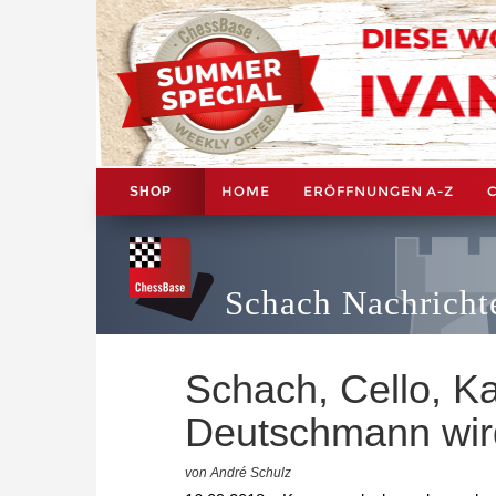
HOME
ERÖFFNUNGEN A-Z
SHOP
Schach Nachricht
Schach, Cello, Ka
Deutschmann wir
von André Schulz