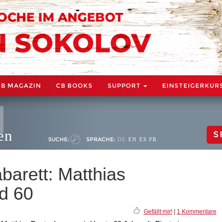
CB MAGAZIN
CB BOOKS
SUPPORT
EINSTEIGERKUR
en
S
SUCHE:
SPRACHE:
DE
EN
ES
FR
barett: Matthias
d 60
Gefällt mir!
|
1 Kommentare