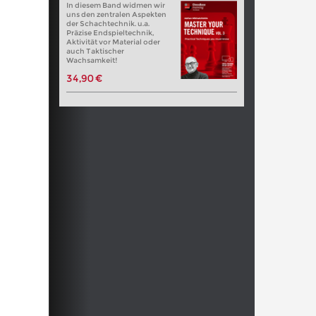
In diesem Band widmen wir
uns den zentralen Aspekten
der Schachtechnik. u.a.
Präzise Endspieltechnik,
Aktivität vor Material oder
auch Taktischer
Wachsamkeit!
34,90 €