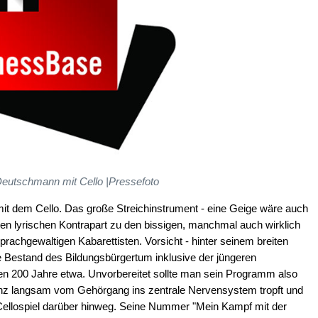
Deutschmann mit Cello |Pressefoto
 dem Cello. Das große Streichinstrument - eine Geige wäre auch
et den lyrischen Kontrapart zu den bissigen, manchmal auch wirklich
rachgewaltigen Kabarettisten. Vorsicht - hinter seinem breiten
 Bestand des Bildungsbürgertum inklusive der jüngeren
ten 200 Jahre etwa. Unvorbereitet sollte man sein Programm also
nz langsam vom Gehörgang ins zentrale Nervensystem tropft und
res Cellospiel darüber hinweg. Seine Nummer "Mein Kampf mit der