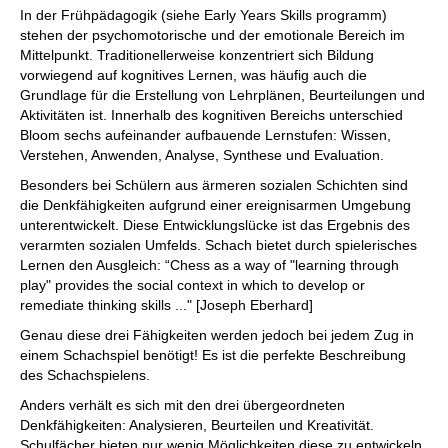
In der Frühpädagogik (siehe Early Years Skills programm)
stehen der psychomotorische und der emotionale Bereich im
Mittelpunkt. Traditionellerweise konzentriert sich Bildung
vorwiegend auf kognitives Lernen, was häufig auch die
Grundlage für die Erstellung von Lehrplänen, Beurteilungen und
Aktivitäten ist. Innerhalb des kognitiven Bereichs unterschied
Bloom sechs aufeinander aufbauende Lernstufen: Wissen,
Verstehen, Anwenden, Analyse, Synthese und Evaluation.
Besonders bei Schülern aus ärmeren sozialen Schichten sind
die Denkfähigkeiten aufgrund einer ereignisarmen Umgebung
unterentwickelt. Diese Entwicklungslücke ist das Ergebnis des
verarmten sozialen Umfelds. Schach bietet durch spielerisches
Lernen den Ausgleich: “Chess as a way of "learning through
play" provides the social context in which to develop or
remediate thinking skills ..." [Joseph Eberhard]
Genau diese drei Fähigkeiten werden jedoch bei jedem Zug in
einem Schachspiel benötigt! Es ist die perfekte Beschreibung
des Schachspielens.
Anders verhält es sich mit den drei übergeordneten
Denkfähigkeiten: Analysieren, Beurteilen und Kreativität.
Schulfächer bieten nur wenig Möglichkeiten diese zu entwickeln.