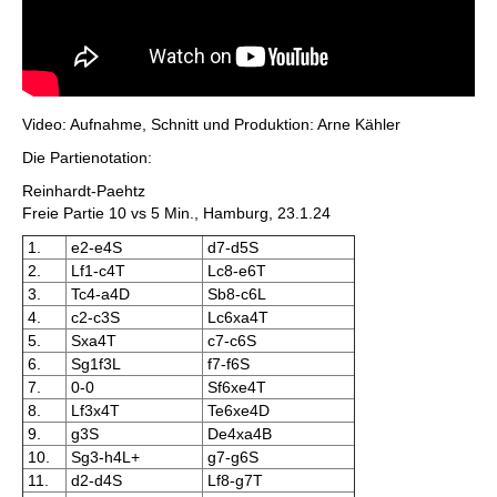
Video: Aufnahme, Schnitt und Produktion: Arne Kähler
Die Partienotation:
Reinhardt-Paehtz
Freie Partie 10 vs 5 Min., Hamburg, 23.1.24
1.
e2-e4S
d7-d5S
2.
Lf1-c4T
Lc8-e6T
3.
Tc4-a4D
Sb8-c6L
4.
c2-c3S
Lc6xa4T
5.
Sxa4T
c7-c6S
6.
Sg1f3L
f7-f6S
7.
0-0
Sf6xe4T
8.
Lf3x4T
Te6xe4D
9.
g3S
De4xa4B
10.
Sg3-h4L+
g7-g6S
11.
d2-d4S
Lf8-g7T