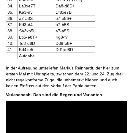
34.
La3xe7T
Da8-d8D+
35.
Ke3-d3
Df8xe7B
36.
a2-a3S
e7-e5S+
37.
Kd3-d4
b7-b5S
38.
Sa3xb5L
a7-a5S
39.
Lb5-e8T+
Kg8-f7
40.
Te8-d8D
Dd8-e8+
41.
Kd4xe5
Dd1xd8D
Aufgabe
In der Aufregung unterliefen Markus Reinhardt, der hier zum
ersten Mal mit Uhr spielte, zwischen dem 22. und 24. Zug drei
nicht regelkonforme Züge, die unbemerkt blieben und auch
keinen Einfluss auf den Verlauf der Partie hatten,
Variaschach: Das sind die Regen und Varianten