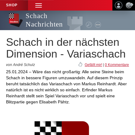
SHOP
TOGGLE
NAVIGATION
Schach
Nachrichten
Schach in der nächsten
Dimension - Variaschach
von André Schulz
Gefällt mir!
|
0 Kommentare
25.01.2024 – Wäre das nicht großartig: Alle seine Steine beim
Schach in bessere Figuren umzuwandeln. Auf diesem Prinzip
beruht tatsächlich das Variaschach von Markus Reinhardt. Aber
natürlich ist es nicht wirklich so einfach. Erfinder Markus
Reinhardt stellt sein Spiel Variaschach vor und spielt eine
Blitzpartie gegen Elisabeth Pähtz.