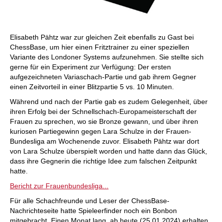
Elisabeth Pähtz war zur gleichen Zeit ebenfalls zu Gast bei
ChessBase, um hier einen Fritztrainer zu einer speziellen
Variante des Londoner Systems aufzunehmen. Sie stellte sich
gerne für ein Experiment zur Verfügung: Der ersten
aufgezeichneten Variaschach-Partie und gab ihrem Gegner
einen Zeitvorteil in einer Blitzpartie 5 vs. 10 Minuten.
Während und nach der Partie gab es zudem Gelegenheit, über
ihren Erfolg bei der Schnellschach-Europameisterschaft der
Frauen zu sprechen, wo sie Bronze gewann, und über ihren
kuriosen Partiegewinn gegen Lara Schulze in der Frauen-
Bundesliga am Wochenende zuvor. Elisabeth Pähtz war dort
von Lara Schulze überspielt worden und hatte dann das Glück,
dass ihre Gegnerin die richtige Idee zum falschen Zeitpunkt
hatte.
Bericht zur Frauenbundesliga...
Für alle Schachfreunde und Leser der ChessBase-
Nachrichteseite hatte Spieleerfinder noch ein Bonbon
mitgebracht. Einen Monat lang, ab heute (25.01.2024) erhalten