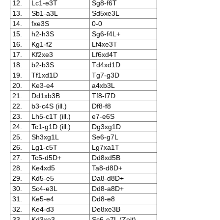
12.
Lc1-e3T
Sg8-f6T
13.
Sb1-a3L
Sd5xe3L
14.
fxe3S
0-0
15.
h2-h3S
Sg6-f4L+
16.
Kg1-f2
Lf4xe3T
17.
Kf2xe3
Lf6xd4T
18.
b2-b3S
Td4xd1D
19.
Tf1xd1D
Tg7-g3D
20.
Ke3-e4
a4xb3L
21.
Dd1xb3B
Tf8-f7D
22.
b3-c4S (ill.)
Df8-f8
23.
Lh5-c1T (ill.)
e7-e6S
24.
Tc1-g1D (ill.)
Dg3xg1D
25.
Sh3xg1L
Se6-g7L
26.
Lg1-c5T
Lg7xa1T
27.
Tc5-d5D+
Dd8xd5B
28.
Ke4xd5
Ta8-d8D+
29.
Kd5-e5
Da8-d8D+
30.
Sc4-e3L
Dd8-a8D+
31.
Ke5-e4
Dd8-e8
32.
Ke4-d3
De8xe3B
33.
Kd3xe3
Sc6-e7L (Zeit)