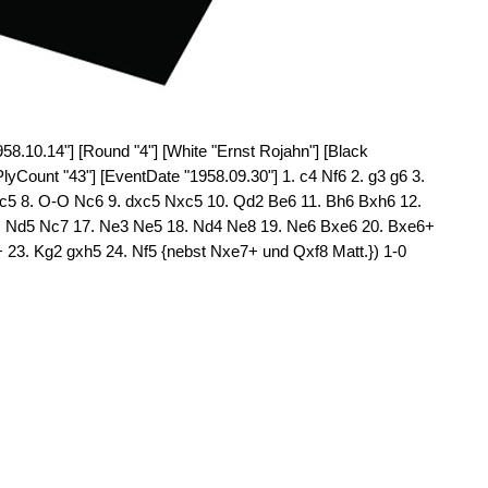
1958.10.14"] [Round "4"] [White "Ernst Rojahn"] [Black
lyCount "43"] [EventDate "1958.09.30"] 1. c4 Nf6 2. g3 g6 3.
 c5 8. O-O Nc6 9. dxc5 Nxc5 10. Qd2 Be6 11. Bh6 Bxh6 12.
6. Nd5 Nc7 17. Ne3 Ne5 18. Nd4 Ne8 19. Ne6 Bxe6 20. Bxe6+
 23. Kg2 gxh5 24. Nf5 {nebst Nxe7+ und Qxf8 Matt.}) 1-0