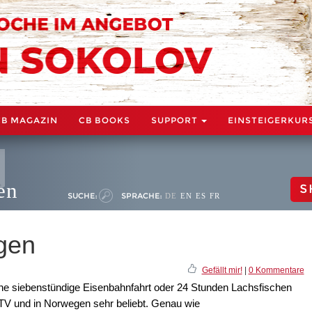
CB MAGAZIN
CB BOOKS
SUPPORT
EINSTEIGERKUR
en
S
SUCHE:
SPRACHE:
DE
EN
ES
FR
gen
Gefällt mir!
|
0 Kommentare
eine siebenstündige Eisenbahnfahrt oder 24 Stunden Lachsfischen
 TV und in Norwegen sehr beliebt. Genau wie