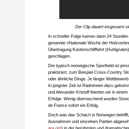
Der Clip dauert insgesamt s
In schneller Folge kamen dann 24 Stunden
genannte «Nationale Woche der Holzverbre
Übertragung Küstenschifffahrt (Hurtigrute
geschlagen.
Der typisch norwegische Sportheld ist jem
praktiziert, zum Beispiel Cross-Country Ski
oder ähnliche Dinge. Je länger Wettbewerb
In jüngster Zeit ist Radrennen dazu gekom
und Alexander Kristoff feierten wir in eine
Erfolge. Wenig überraschend wurden Stund
de France sofort ein Erfolg.
Doch was das Schach in Norwegen betrifft, 
Ausnahmen und einzelnen Partien abgesehen
ara.org
) in der berühmten und dramatische