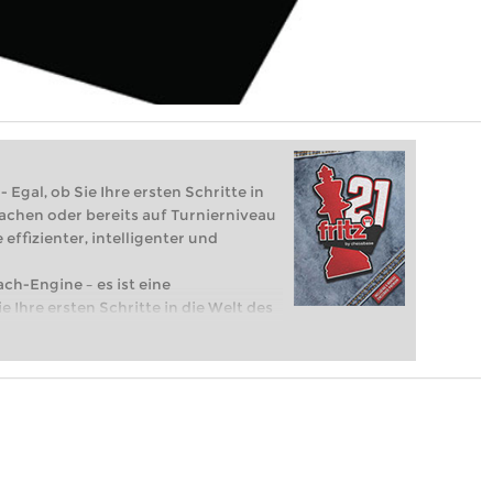
 Egal, ob Sie Ihre ersten Schritte in
achen oder bereits auf Turnierniveau
 effizienter, intelligenter und
ach-Engine – es ist eine
e Ihre ersten Schritte in die Welt des
eits auf Turnierniveau spielen: Mit
 intelligenter und individueller als je