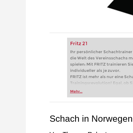
Fritz 21
Ihr persönlicher Schachtrainer -
die Welt des Vereinsschachs m
spielen: Mit FRITZ trainieren Sie
individueller als je zuvor.
FRITZ ist mehr als nur eine Sch
Trainingsrevolution! Egal, ob Si
Vereinsschachs machen oder ber
Mehr...
FRITZ trainieren Sie effizienter,
zuvor.
Schach in Norwegen