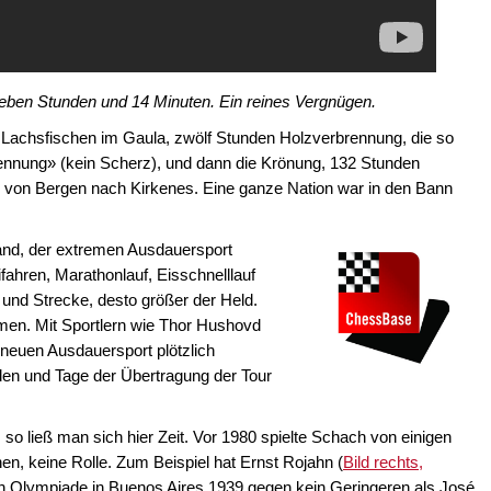
ieben Stunden und 14 Minuten. Ein reines Vergnügen.
 Lachsfischen im Gaula, zwölf Stunden Holzverbrennung, die so
nnung» (kein Scherz), und dann die Krönung, 132 Stunden
n) von Bergen nach Kirkenes. Eine ganze Nation war in den Bann
and, der extremen Ausdauersport
fahren, Marathonlauf, Eisschnelllauf
 und Strecke, desto größer der Held.
men. Mit Sportlern wie Thor Hushovd
m neuen Ausdauersport plötzlich
en und Tage der Übertragung der Tour
so ließ man sich hier Zeit. Vor 1980 spielte Schach von einigen
, keine Rolle. Zum Beispiel hat Ernst Rojahn (
Bild rechts,
n Olympiade in Buenos Aires 1939 gegen kein Geringeren als José