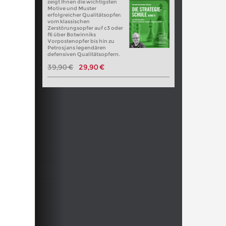
zeigt Ihnen die wichtigsten
Motive und Muster
erfolgreicher Qualitätsopfer:
vom klassischen
Zerstörungsopfer auf c3 oder
f6 über Botwinniks
Vorpostenopfer bis hin zu
Petrosjans legendären
defensiven Qualitätsopfern.
39,90 €
29,90 €