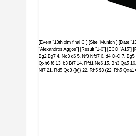
[Event "13th olm final C"] [Site "Munich"] [Date "
"Alexandros Aggos"] [Result "1-0"] [ECO "A15"] [P
Bg2 Bg7 4. Nc3 d6 5. Nf3 Nfd7 6. d4 O-O 7. Bg5
Qxh6 f6 13. b3 Bf7 14. Rfd1 Ne6 15. Bh3 Qa5 1
Nf7 21. Rd5 Qc3 {[#]} 22. Rh5 $3 (22. Rh5 Qxa1+