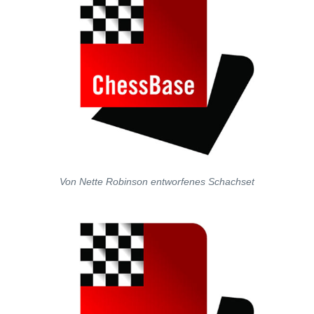
Von Nette Robinson entworfenes Schachset