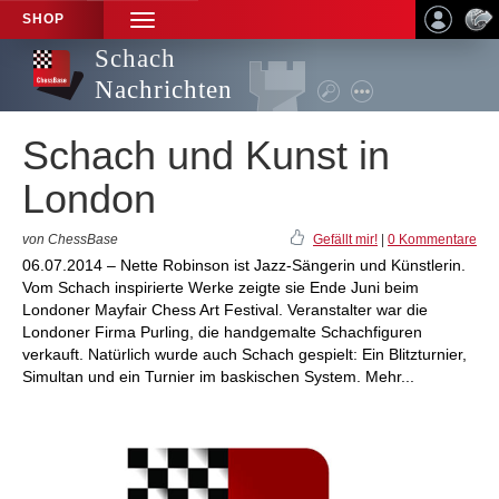
SHOP
TOGGLE
NAVIGATION
Schach
Nachrichten
Schach und Kunst in
London
von ChessBase
Gefällt mir!
|
0 Kommentare
06.07.2014 – Nette Robinson ist Jazz-Sängerin und Künstlerin.
Vom Schach inspirierte Werke zeigte sie Ende Juni beim
Londoner Mayfair Chess Art Festival. Veranstalter war die
Londoner Firma Purling, die handgemalte Schachfiguren
verkauft. Natürlich wurde auch Schach gespielt: Ein Blitzturnier,
Simultan und ein Turnier im baskischen System. Mehr...