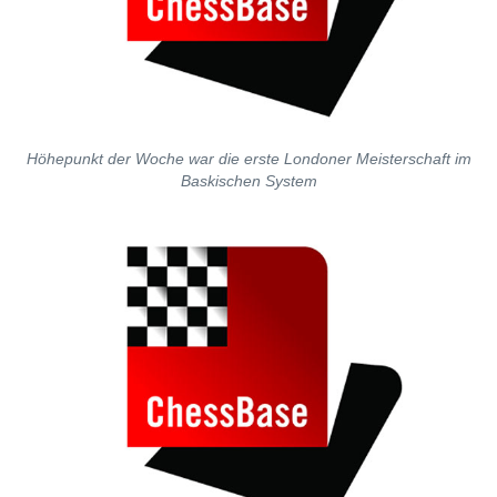
Höhepunkt der Woche war die erste Londoner Meisterschaft im
Baskischen System