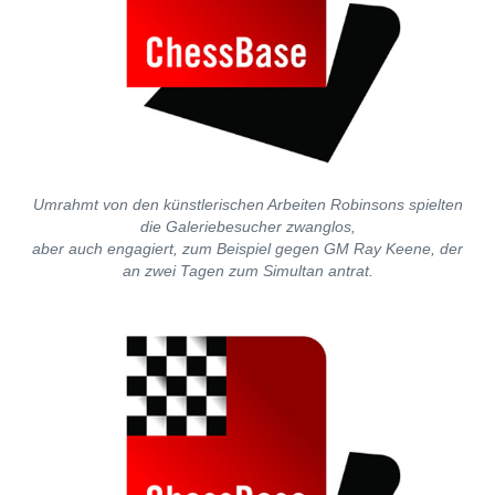
Umrahmt von den künstlerischen Arbeiten Robinsons spielten
die Galeriebesucher zwanglos,
aber auch engagiert, zum Beispiel gegen GM Ray Keene, der
an zwei Tagen zum Simultan antrat.