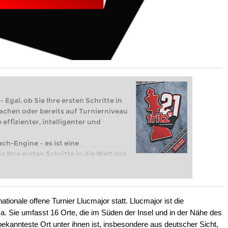
 Egal, ob Sie Ihre ersten Schritte in
achen oder bereits auf Turnierniveau
 effizienter, intelligenter und
ach-Engine – es ist eine
e Ihre ersten Schritte in die Welt des
eits auf Turnierniveau spielen: Mit
 intelligenter und individueller als je
tionale offene Turnier Llucmajor statt. Llucmajor ist die
. Sie umfasst 16 Orte, die im Süden der Insel und in der Nähe des
ekannteste Ort unter ihnen ist, insbesondere aus deutscher Sicht,