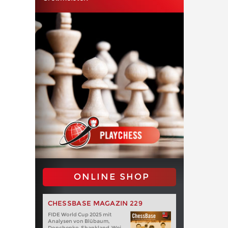
ONLINE SHOP
CHESSBASE MAGAZIN 229
FIDE World Cup 2025 mit
Analysen von Blübaum,
Donchenko, Shankland, Wei