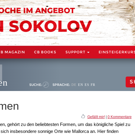
CB MAGAZIN
CB BOOKS
SUPPORT
EINSTEIGERKUR
en
S
SUCHE:
SPRACHE:
DE
EN
ES
FR
lmen
Gefällt mir!
|
0 Kommentare
en, gehört zu den beliebtesten Formen, um das königliche Spiel zu
sich insbesondere sonnige Orte wie Mallorca an. Hier finden