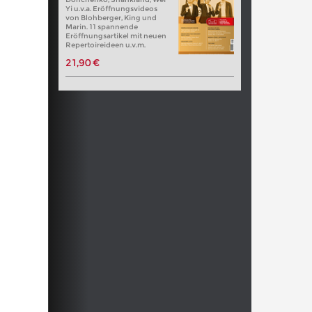
Yi u.v.a. Eröffnungsvideos
von Blohberger, King und
Marin. 11 spannende
Eröffnungsartikel mit neuen
Repertoireideen u.v.m.
21,90 €