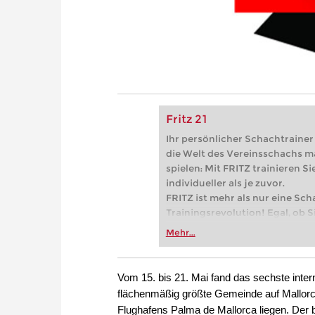
Fritz 21
Ihr persönlicher Schachtrainer -
die Welt des Vereinsschachs m
spielen: Mit FRITZ trainieren Sie
individueller als je zuvor.
FRITZ ist mehr als nur eine Sch
Trainingsrevolution! Egal, ob Si
Vereinsschachs machen oder ber
Mehr...
FRITZ trainieren Sie effizienter,
zuvor.
Vom 15. bis 21. Mai fand das sechste interna
flächenmäßig größte Gemeinde auf Mallorca
Flughafens Palma de Mallorca liegen. Der b