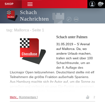
SHOP
TOGGLE
NAVIGATION
Schach
Nachrichten
tag: Mallorca - Seite 1
Schach unter Palmen
31.05.2019 – S´Arenal
auf Mallorca. Da, wo
andere Urlaub machen,
trafen sich weit über 100
Schachfreunde, um an
der 8. Auflage des
Llucmajor Open teilzunehmen. Deutschland stellte mit elf
Teilnehmern die größte Fraktion außerhalb Spaniens.
Aus Hamburg machte sich ihr Autor auf, um die Sonne zu
genießen und vielleicht ein paar Elo-Punkte zu gewinnen.
Ein Reisebericht. | Foto: Turnierorganisation
Mehr...
Kommentare
2