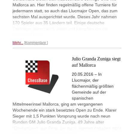
Mallorca an. Hier finden regelmäßig offene Turniere für
jedermann statt, so auch das Llucmajor Open, das zum
sechsten Mal ausgerichtet wurde. Dieses Jahr nahmen
170 Spieler aus 35 Ländern teil. Einige deutsche
Titelträger waren auch dabei und kämpften um die
vorderen Plätze.
Mehr...
Kommentare
Julio Granda Zuniga siegt
auf Mallorca
20.05.2016 – In
Llucmajor, der
flächenmäßig größten
Gemeinde auf der
spanischen
Mittelmeerinsel Mallorca, ging am vergangenen
Wochenende ein stark besetztes Open zu Ende. Klarer
Sieger mit 1,5 Punkten Vorsprung wurde nach neun
Runden GM Julio Granda Zuniga, 49 Jahre alter
"Obstlandwirt" aus Peru, der nach eigenen Angaben nicht
mit dem Computer arbeitet.
Mehr...