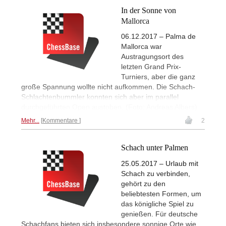
In der Sonne von
Mallorca
06.12.2017 – Palma de
Mallorca war
Austragungsort des
letzten Grand Prix-
Turniers, aber die ganz
große Spannung wollte nicht aufkommen. Die Schach-
Schlachtenbummler konnten sich aber im parallel
durchgeführten Open austoben. (Foto: Andreas Albers)
Mehr...
Kommentare
2
Schach unter Palmen
25.05.2017 – Urlaub mit
Schach zu verbinden,
gehört zu den
beliebtesten Formen, um
das königliche Spiel zu
genießen. Für deutsche
Schachfans bieten sich insbesondere sonnige Orte wie