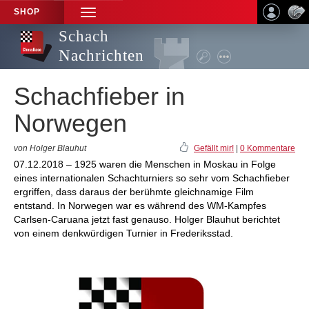
SHOP
TOGGLE
NAVIGATION
Schach
Nachrichten
Schachfieber in
Norwegen
von Holger Blauhut
Gefällt mir!
|
0 Kommentare
07.12.2018 – 1925 waren die Menschen in Moskau in Folge
eines internationalen Schachturniers so sehr vom Schachfieber
ergriffen, dass daraus der berühmte gleichnamige Film
entstand. In Norwegen war es während des WM-Kampfes
Carlsen-Caruana jetzt fast genauso. Holger Blauhut berichtet
von einem denkwürdigen Turnier in Frederiksstad.