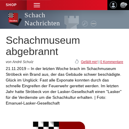
SHOP
TOGGLE
NAVIGATION
Schach
Nachrichten
Schachmuseum
abgebrannt
von André Schulz
Gefällt mir!
|
0 Kommentare
21.11.2019 – In der letzten Woche brach im Schachmuseum
Ströbeck ein Brand aus, der das Gebäude schwer beschädigte.
Glück im Unglück: Fast alle Exponate konnten durch das
schnelle Eingreifen der Feuerwehr gerettet werden. Im letzten
Jahr hatte Ströbeck von der Lasker-Gesellschaft einen "Lasker"
für die Verdienste um die Schachkultur erhalten. | Foto:
Emanuel-Lasker-Gesellschaft