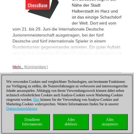
Nähe der Stadt
Halberstadt im Harz und
ist das einzige Schachdorf
der Welt. Dort wird vom
vom 21. bis 29. Juni die Internationale Deutsche
Juniorenmeisterschaft ausgetragen, bei der fünf
Deutsche und fünf internationale Spieler in einem
Rundenturnier gegeneinander antreten. Ein guter Auftakt
gelang dem Holländer Roeland Pruijssers - er begann mit
4 aus 4.
Zum Bericht...
Mehr...
Kommentare
Wir verwenden Cookies und vergleichbare Technologien, um bestimmte Funktionen
1
zur Verfügung zu stellen, die Nutzererfahrungen zu verbessern und interessengerechte
Inhalte auszuspielen. Abhängig von ihrem Verwendungszweck können dabei neben
technisch erforderlichen Cookies auch Analyse-Cookies sowie Marketing-Cookies
eingesetzt werden.
Hier
können Sie der Verwendung von Analyse-Cookies und
Marketing-Cookies widersprechen. Weitere Informationen finden Sie in unserer
Datenschutzerklärung
.
Datenschutzhinweis
|
Impressum
|
Kontakt
|
Cookies Management
|
Lizenzen
|
Detaillierte
Alles
Alles
Compliance Hotline
|
Home
Informationen
ablehnen
akzeptieren
© 2017 ChessBase GmbH | Osterbekstraße 90a | 22083 Hamburg | Deutschland
coldest news