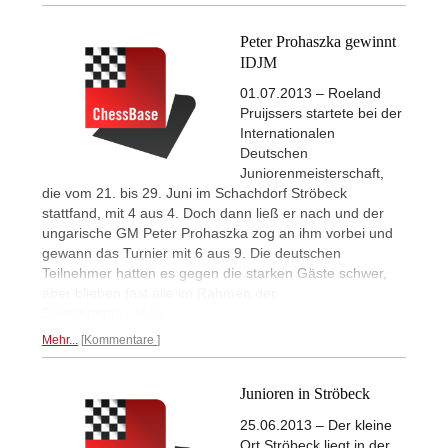
Peter Prohaszka gewinnt
IDJM
01.07.2013 – Roeland
Pruijssers startete bei der
Internationalen
Deutschen
Juniorenmeisterschaft,
die vom 21. bis 29. Juni im Schachdorf Ströbeck
stattfand, mit 4 aus 4. Doch dann ließ er nach und der
ungarische GM Peter Prohaszka zog an ihm vorbei und
gewann das Turnier mit 6 aus 9. Die deutschen
Teilnehmer hatten es gegen die starken Gäste schwer,
aber blieben fast alle im Rahmen der
Erwartungen.
Mehr...
Mehr...
Kommentare
Junioren in Ströbeck
25.06.2013 – Der kleine
Ort Ströbeck liegt in der