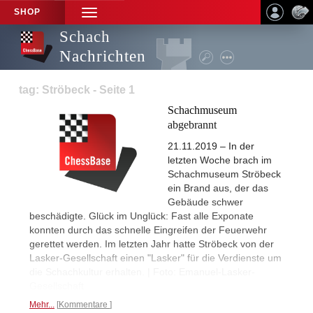
SHOP
TOGGLE
NAVIGATION
Schach
Nachrichten
tag: Ströbeck - Seite 1
Schachmuseum
abgebrannt
21.11.2019 – In der
letzten Woche brach im
Schachmuseum Ströbeck
ein Brand aus, der das
Gebäude schwer
beschädigte. Glück im Unglück: Fast alle Exponate
konnten durch das schnelle Eingreifen der Feuerwehr
gerettet werden. Im letzten Jahr hatte Ströbeck von der
Lasker-Gesellschaft einen "Lasker" für die Verdienste um
die Schachkultur erhalten. | Foto: Emanuel-Lasker-
Gesellschaft
Mehr...
Kommentare