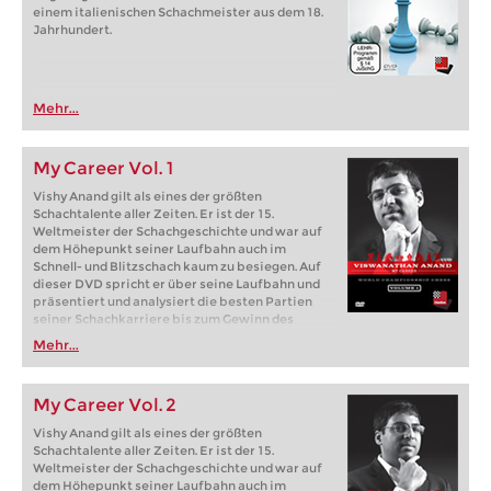
einem italienischen Schachmeister aus dem 18.
Jahrhundert.
Mehr...
My Career Vol. 1
Vishy Anand gilt als eines der größten
Schachtalente aller Zeiten. Er ist der 15.
Weltmeister der Schachgeschichte und war auf
dem Höhepunkt seiner Laufbahn auch im
Schnell- und Blitzschach kaum zu besiegen. Auf
dieser DVD spricht er über seine Laufbahn und
präsentiert und analysiert die besten Partien
seiner Schachkarriere bis zum Gewinn des
Weltmeistertitels 2007 (in englischer Sprache).
Mehr...
My Career Vol. 2
Vishy Anand gilt als eines der größten
Schachtalente aller Zeiten. Er ist der 15.
Weltmeister der Schachgeschichte und war auf
dem Höhepunkt seiner Laufbahn auch im