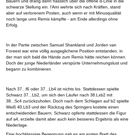
Bauern und drang dann hässlich über die offene d-Linie in die
schwarze Stellung ein. l'Ami wehrte sich nach Kräften, stand
aber auf verlorenem Posten, auch wenn er mit Minusqualität
noch lange ums Remis kämpfte - am Ende allerdings ohne
Erfolg.
In der Partie zwischen Samuel Shankland und Jorden van
Foreest war eine völlig ausgeglichene Position entstanden, in
der man sich bald die Hände zum Remis hätte reichen können.
Doch der junge Niederländer verspürte Unternehmungslust und
begann zu kombinieren.
Nach 37...f6 oder 37...Lb4 ist nichts los. Stattdessen spielte
Schwarz 37...Lb2, um sich den Läufer nach 38.Lxb2 mit
38...Sc4 zurückzuholen. Doch nach dem Schlagen auf b2 spielte
Weiß 40.Lb3 und der Rückzug des Springers kostete einen
entscheidenden Bauern. Schwarz opferte stattdessen die Figur
auf a4, erzielte damit aber auch kein besseres Ergebnis als eine
Niederlage.
Eine hochklassige Begegnung gab es am ersten Brett des