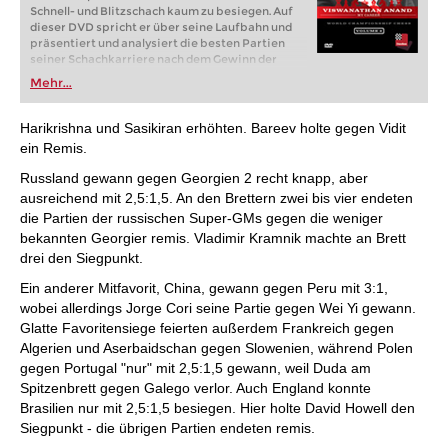
Schnell- und Blitzschach kaum zu besiegen. Auf
dieser DVD spricht er über seine Laufbahn und
präsentiert und analysiert die besten Partien
seiner Schachkarriere nach dem Gewinn der
Schachweltmeisterschaft 2007.
Mehr...
Harikrishna und Sasikiran erhöhten. Bareev holte gegen Vidit
ein Remis.
Russland gewann gegen Georgien 2 recht knapp, aber
ausreichend mit 2,5:1,5. An den Brettern zwei bis vier endeten
die Partien der russischen Super-GMs gegen die weniger
bekannten Georgier remis. Vladimir Kramnik machte an Brett
drei den Siegpunkt.
Ein anderer Mitfavorit, China, gewann gegen Peru mit 3:1,
wobei allerdings Jorge Cori seine Partie gegen Wei Yi gewann.
Glatte Favoritensiege feierten außerdem Frankreich gegen
Algerien und Aserbaidschan gegen Slowenien, während Polen
gegen Portugal "nur" mit 2,5:1,5 gewann, weil Duda am
Spitzenbrett gegen Galego verlor. Auch England konnte
Brasilien nur mit 2,5:1,5 besiegen. Hier holte David Howell den
Siegpunkt - die übrigen Partien endeten remis.