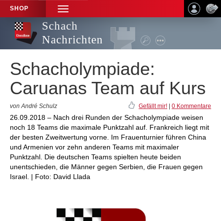
SHOP
TOGGLE
NAVIGATION
Schach
Nachrichten
Schacholympiade:
Caruanas Team auf Kurs
von André Schulz
Gefällt mir!
|
0 Kommentare
26.09.2018 – Nach drei Runden der Schacholympiade weisen
noch 18 Teams die maximale Punktzahl auf. Frankreich liegt mit
der besten Zweitwertung vorne. Im Frauenturnier führen China
und Armenien vor zehn anderen Teams mit maximaler
Punktzahl. Die deutschen Teams spielten heute beiden
unentschieden, die Männer gegen Serbien, die Frauen gegen
Israel. | Foto: David Llada