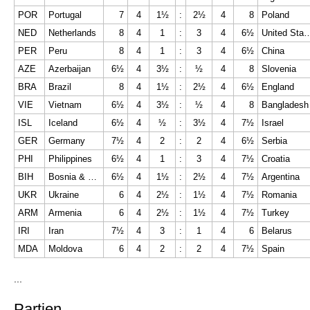
POR
Portugal
7
4
1½
:
2½
4
8
Poland
NED
Netherlands
8
4
1
:
3
4
6½
United States of
PER
Peru
8
4
1
:
3
4
6½
China
AZE
Azerbaijan
6½
4
3½
:
½
4
8
Slovenia
BRA
Brazil
8
4
1½
:
2½
4
6½
England
VIE
Vietnam
6½
4
3½
:
½
4
8
Bangladesh
ISL
Iceland
6½
4
½
:
3½
4
7½
Israel
GER
Germany
7½
4
2
:
2
4
6½
Serbia
PHI
Philippines
6½
4
1
:
3
4
7½
Croatia
BIH
Bosnia & Herzegovina
6½
4
1½
:
2½
4
7½
Argentina
UKR
Ukraine
6
4
2½
:
1½
4
7½
Romania
ARM
Armenia
6
4
2½
:
1½
4
7½
Turkey
IRI
Iran
7½
4
3
:
1
4
6
Belarus
MDA
Moldova
6
4
2
:
2
4
7½
Spain
...
Partien