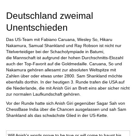
individueller als je zuvor.
Deutschland zweimal
Unentschieden
Das US-Team mit Fabiano Caruana, Wesley So, Hikaru
Nakamura, Samual Shankland und Ray Robson ist nicht nur
Titelverteidiger bei der Schacholympiade in Batumi,
die Mannschaft ist aufgrund der hohen Durchschnitts-Elozahl
auch der Top-Favorit auf die Goldmedaille. Caruana, So und
Nakamura gehören allesamt zur absoluten Weltspitze mit
Zahlen über oder etwas unter 2800. Sam Shankland möchte
ebenfalls dorthin. In der heutigen 3. Runde trafen die USA auf
die Niederlande, die mit Anish Giri an Brett eins aber sicher nicht
zur normalen Laufkundschaft gehören.
Vor der Runde hatte sich Anish Giri gegenüber Sagar Sah von
ChessBase India über die Chancen ausgelassen und sah Sam
Shankland als das schwächste Glied in der US-Kette.
Will Anish's words prove to be true or will come to haunt his