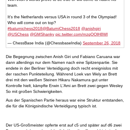
team.
It's the Netherlands versus USA in round 3 of the Olympiad!
Who will come out on top?
#batumichess2018
@BatumiChess2018
@anishgiri
@USChess
@GMShanky
pic.twitter.com/mzqOOlH8Wl
— ChessBase India (@ChessbaseIndia)
September 26, 2018
Die Begegnung zwischen Anish Giri und Fabiano Caruana war
dann allerdings nur dem Namen nach eine Spitzenpartie. Sie
endete in der Berliner Verteidigung doch recht ereignislos mit
der raschen Punkteteilung. Während Loek van Wely an Brett
drei mit den weißen Steinen Hikaru Nakamura gut unter
Kontrolle hielt, kämpfte Erwin L'Ami an Brett zwei gegen Wesley
So mit großen Schwierigkeiten.
Aus der Spanischen Partie heraus war eine Struktur entstanden,
die für die Königsindische Verteidigung typisch ist.
Der US-Großmeister opferte erst auf c5 und später auf d6 zwei