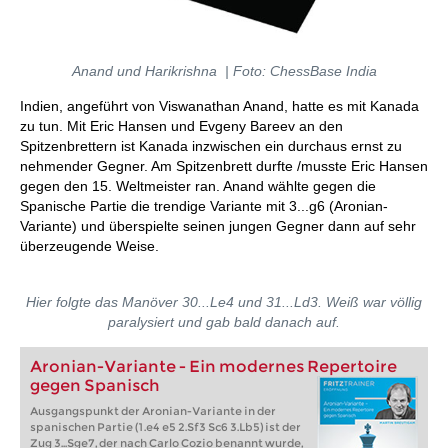
Anand und Harikrishna | Foto: ChessBase India
Indien, angeführt von Viswanathan Anand, hatte es mit Kanada
zu tun. Mit Eric Hansen und Evgeny Bareev an den
Spitzenbrettern ist Kanada inzwischen ein durchaus ernst zu
nehmender Gegner. Am Spitzenbrett durfte /musste Eric Hansen
gegen den 15. Weltmeister ran. Anand wählte gegen die
Spanische Partie die trendige Variante mit 3...g6 (Aronian-
Variante) und überspielte seinen jungen Gegner dann auf sehr
überzeugende Weise.
Hier folgte das Manöver 30...Le4 und 31...Ld3. Weiß war völlig
paralysiert und gab bald danach auf.
Aronian-Variante - Ein modernes Repertoire
gegen Spanisch
Ausgangspunkt der Aronian-Variante in der
spanischen Partie (1.e4 e5 2.Sf3 Sc6 3.Lb5) ist der
Zug 3...Sge7, der nach Carlo Cozio benannt wurde,