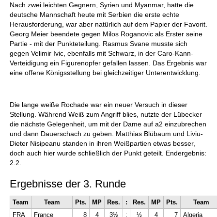
Nach zwei leichten Gegnern, Syrien und Myanmar, hatte die
deutsche Mannschaft heute mit Serbien die erste echte
Herausforderung, war aber natürlich auf dem Papier der Favorit.
Georg Meier beendete gegen Milos Roganovic als Erster seine
Partie - mit der Punkteteilung. Rasmus Svane musste sich
gegen Velimir Ivic, ebenfalls mit Schwarz, in der Caro-Kann-
Verteidigung ein Figurenopfer gefallen lassen. Das Ergebnis war
eine offene Königsstellung bei gleichzeitiger Unterentwicklung.
Die lange weiße Rochade war ein neuer Versuch in dieser
Stellung. Während Weiß zum Angriff blies, nutzte der Lübecker
die nächste Gelegenheit, um mit der Dame auf a2 einzubrechen
und dann Dauerschach zu geben. Matthias Blübaum und Liviu-
Dieter Nisipeanu standen in ihren Weißpartien etwas besser,
doch auch hier wurde schließlich der Punkt geteilt. Endergebnis:
2:2.
Ergebnisse der 3. Runde
Team
Team
Pts.
MP
Res.
:
Res.
MP
Pts.
Team
FRA
France
8
4
3½
:
½
4
7
Algeria