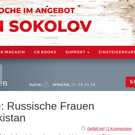
CB MAGAZIN
CB BOOKS
SUPPORT
EINSTEIGERKUR
en
S
SUCHE:
SPRACHE:
DE
EN
ES
FR
: Russische Frauen
kistan
Gefällt mir!
|
2 Kommentare