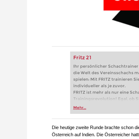
Fritz 21
Ihr persönlicher Schachtrainer -
die Welt des Vereinsschachs m
spielen: Mit FRITZ trainieren Sie
individueller als je zuvor.
FRITZ ist mehr als nur eine Sch
Trainingsrevolution! Egal, ob Si
Vereinsschachs machen oder ber
Mehr...
FRITZ trainieren Sie effizienter,
zuvor.
Die heutige zweite Runde brachte schon di
Österreich auf Indien. Die Österreicher hat