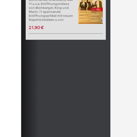
Yi u.v.a. Eröffnungsvideos
von Blohberger, King und
Marin. 11 spannende
Eröffnungsartikel mit neuen
Repertoireideen u.v.m.
21,90 €