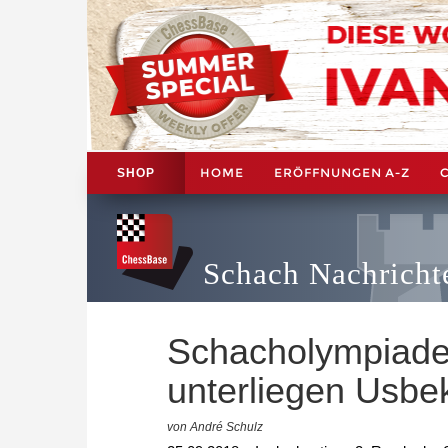
HOME
ERÖFFNUNGEN A-Z
SHOP
Schach Nachricht
Schacholympiade
unterliegen Usbe
von André Schulz