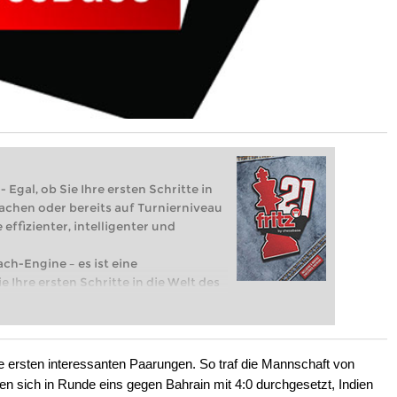
 Egal, ob Sie Ihre ersten Schritte in
achen oder bereits auf Turnierniveau
 effizienter, intelligenter und
ach-Engine – es ist eine
e Ihre ersten Schritte in die Welt des
eits auf Turnierniveau spielen: Mit
 intelligenter und individueller als je
e ersten interessanten Paarungen. So traf die Mannschaft von
ten sich in Runde eins gegen Bahrain mit 4:0 durchgesetzt, Indien