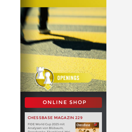
ONLINE SHOP
CHESSBASE MAGAZIN 229
FIDE World Cup 2025 mit
Analysen von Blübaum,
Donchenko, Shankland, Wei