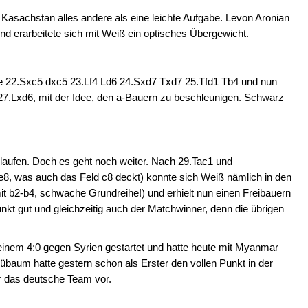
Kasachstan alles andere als eine leichte Aufgabe. Levon Aronian
nd erarbeitete sich mit Weiß ein optisches Übergewicht.
te 22.Sxc5 dxc5 23.Lf4 Ld6 24.Sxd7 Txd7 25.Tfd1 Tb4 und nun
27.Lxd6, mit der Idee, den a-Bauern zu beschleunigen. Schwarz
.
laufen. Doch es geht noch weiter. Nach 29.Tac1 und
De8, was auch das Feld c8 deckt) konnte sich Weiß nämlich in den
t b2-b4, schwache Grundreihe!) und erhielt nun einen Freibauern
unkt gut und gleichzeitig auch der Matchwinner, denn die übrigen
einem 4:0 gegen Syrien gestartet und hatte heute mit Myanmar
lübaum hatte gestern schon als Erster den vollen Punkt in der
ür das deutsche Team vor.