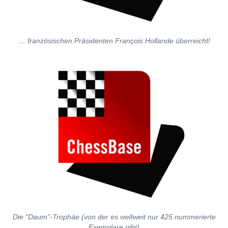
… französischen Präsidenten François Hollande überreicht!
Die “Daum”-Trophäe (von der es weltweit nur 425 nummerierte
Exemplare gibt)