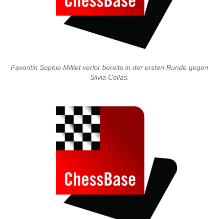
Favoritin Sophie Milliet verlor bereits in der ersten Runde gegen
Silvia Collas.