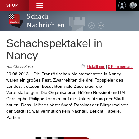
SHOP
TOGGLE
NAVIGATION
Schach
Nachrichten
Schachspektakel in
Nancy
von ChessBase
Gefällt mir!
|
0 Kommentare
29.08.2013 – Die Französischen Meisterschaften in Nancy
waren ein großes Fest. Zwar fehlten die drei Topspieler des
Landes, trotzdem besuchten viele Zuschauer die
Veranstaltungen. Die Organisatoren Hélène Rossinot und IM
Christophe Philippe konnten auf die Unterstützung der Stadt
bauen. Dass Hélènes Vater André Rossinot der Bürgermeister
der Stadt ist, war vermutlich kein Nachteil. Bericht, Tabelle,
Partien...