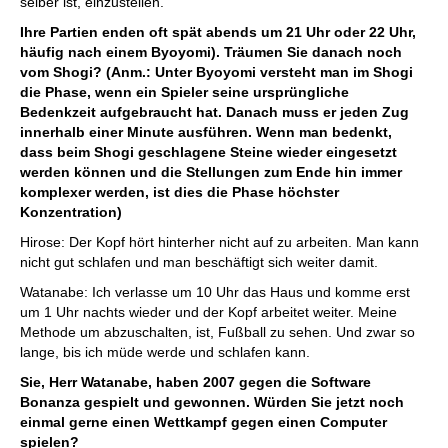
selber ist, einzustellen.
Ihre Partien enden oft spät abends um 21 Uhr oder 22 Uhr,
häufig nach einem Byoyomi). Träumen Sie danach noch
vom Shogi? (Anm.: Unter Byoyomi versteht man im Shogi
die Phase, wenn ein Spieler seine ursprüngliche
Bedenkzeit aufgebraucht hat. Danach muss er jeden Zug
innerhalb einer Minute ausführen. Wenn man bedenkt,
dass beim Shogi geschlagene Steine wieder eingesetzt
werden können und die Stellungen zum Ende hin immer
komplexer werden, ist dies die Phase höchster
Konzentration)
Hirose: Der Kopf hört hinterher nicht auf zu arbeiten. Man kann
nicht gut schlafen und man beschäftigt sich weiter damit.
Watanabe: Ich verlasse um 10 Uhr das Haus und komme erst
um 1 Uhr nachts wieder und der Kopf arbeitet weiter. Meine
Methode um abzuschalten, ist, Fußball zu sehen. Und zwar so
lange, bis ich müde werde und schlafen kann.
Sie, Herr Watanabe, haben 2007 gegen die Software
Bonanza gespielt und gewonnen. Würden Sie jetzt noch
einmal gerne einen Wettkampf gegen einen Computer
spielen?