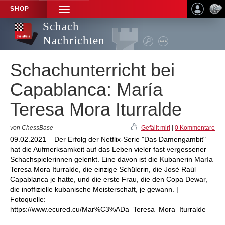
SHOP
TOGGLE
NAVIGATION
Schach
Nachrichten
Schachunterricht bei
Capablanca: María
Teresa Mora Iturralde
von ChessBase
Gefällt mir!
|
0 Kommentare
09.02.2021 – Der Erfolg der Netflix-Serie "Das Damengambit"
hat die Aufmerksamkeit auf das Leben vieler fast vergessener
Schachspielerinnen gelenkt. Eine davon ist die Kubanerin María
Teresa Mora Iturralde, die einzige Schülerin, die José Raúl
Capablanca je hatte, und die erste Frau, die den Copa Dewar,
die inoffizielle kubanische Meisterschaft, je gewann. |
Fotoquelle:
https://www.ecured.cu/Mar%C3%ADa_Teresa_Mora_Iturralde