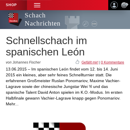
SHOP
TOGGLE
NAVIGATION
Schach
Nachrichten
Schnellschach im
spanischen León
von Johannes Fischer
Gefällt mir!
|
0 Kommentare
13.06.2015 – Im spanischen León findet vom 12. bis 14. Juni
2015 ein kleines, aber sehr feines Schnellturnier statt. Die
erfahrenen Großmeister Ruslan Ponomariov, Maxime Vachier-
Lagrave sowie der chinesische Jungstar Wei Yi und das
spanische Talent David Anton spielen im K.O.-Modus. Im ersten
Halbfinale gewann Vachier-Lagrave knapp gegen Ponomariov.
Mehr...