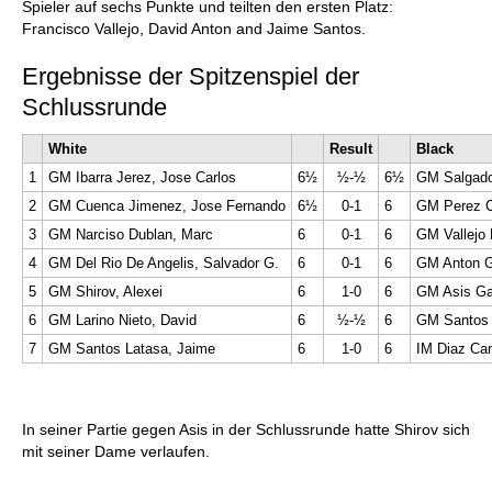
Spieler auf sechs Punkte und teilten den ersten Platz:
Francisco Vallejo, David Anton and Jaime Santos.
Ergebnisse der Spitzenspiel der
Schlussrunde
White
Result
Black
1
GM Ibarra Jerez, Jose Carlos
6½
½-½
6½
GM Salgado
2
GM Cuenca Jimenez, Jose Fernando
6½
0-1
6
GM Perez C
3
GM Narciso Dublan, Marc
6
0-1
6
GM Vallejo 
4
GM Del Rio De Angelis, Salvador G.
6
0-1
6
GM Anton Gu
5
GM Shirov, Alexei
6
1-0
6
GM Asis Gar
6
GM Larino Nieto, David
6
½-½
6
GM Santos 
7
GM Santos Latasa, Jaime
6
1-0
6
IM Diaz Cam
In seiner Partie gegen Asis in der Schlussrunde hatte Shirov sich
mit seiner Dame verlaufen.