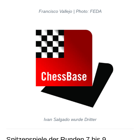
Francisco Vallejo | Photo: FEDA
Ivan Salgado wurde Dritter
Spitzenspiele der Runden 7 bis 9