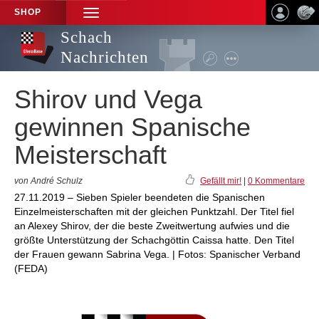
SHOP
TOGGLE
NAVIGATION
Schach
Nachrichten
Shirov und Vega
gewinnen Spanische
Meisterschaft
von André Schulz
Gefällt mir!
|
0 Kommentare
27.11.2019 – Sieben Spieler beendeten die Spanischen
Einzelmeisterschaften mit der gleichen Punktzahl. Der Titel fiel
an Alexey Shirov, der die beste Zweitwertung aufwies und die
größte Unterstützung der Schachgöttin Caissa hatte. Den Titel
der Frauen gewann Sabrina Vega. | Fotos: Spanischer Verband
(FEDA)