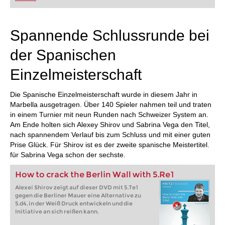
FRITZ trainieren Sie effizienter, intelligenter und
individueller als je zuvor.
Spannende Schlussrunde bei
der Spanischen
Einzelmeisterschaft
Die Spanische Einzelmeisterschaft wurde in diesem Jahr in
Marbella ausgetragen. Über 140 Spieler nahmen teil und traten
in einem Turnier mit neun Runden nach Schweizer System an.
Am Ende holten sich Alexey Shirov und Sabrina Vega den Titel,
nach spannendem Verlauf bis zum Schluss und mit einer guten
Prise Glück. Für Shirov ist es der zweite spanische Meistertitel.
für Sabrina Vega schon der sechste.
How to crack the Berlin Wall with 5.Re1
Alexei Shirov zeigt auf dieser DVD mit 5.Te1
gegen die Berliner Mauer eine Alternative zu
5.d4, in der Weiß Druck entwickeln und die
Initiative an sich reißen kann.