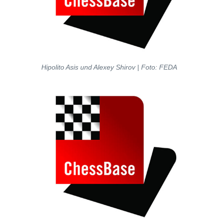
Hipolito Asis und Alexey Shirov | Foto: FEDA