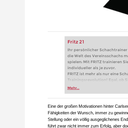
Fritz 21
Ihr persönlicher Schachtrainer -
die Welt des Vereinsschachs m
spielen: Mit FRITZ trainieren Sie
individueller als je zuvor.
FRITZ ist mehr als nur eine Sch
Trainingsrevolution! Egal, ob Si
Vereinsschachs machen oder ber
Mehr...
FRITZ trainieren Sie effizienter,
zuvor.
Eine der großen Motivationen hinter Carlse
Fähigkeiten der Wunsch, immer zu gewinne
Stellung oder ein völlig ausgeglichenes E
führt zwar nicht immer zum Erfolg, aber d