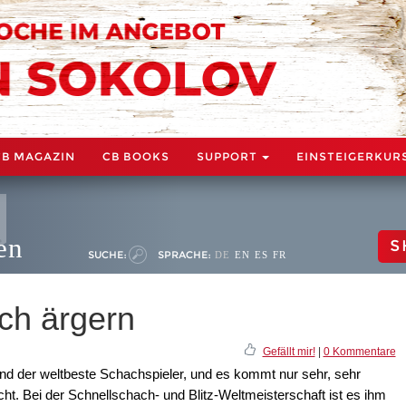
CB MAGAZIN
CB BOOKS
SUPPORT
EINSTEIGERKUR
en
S
SUCHE:
SPRACHE:
DE
EN
ES
FR
ich ärgern
Gefällt mir!
|
0 Kommentare
nd der weltbeste Schachspieler, und es kommt nur sehr, sehr
cht. Bei der Schnellschach- und Blitz-Weltmeisterschaft ist es ihm