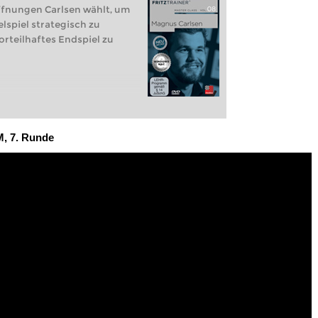
ffnungen Carlsen wählt, um
lspiel strategisch zu
orteilhaftes Endspiel zu
M, 7. Runde