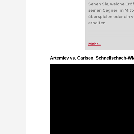
Sehen Sie, welche Erö
seinen Gegner im Mitte
überspielen oder ein v
erhalten.
Mehr...
Artemiev vs. Carlsen, Schnellschach-W