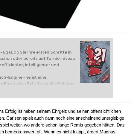
 Egal, ob Sie Ihre ersten Schritte in
achen oder bereits auf Turnierniveau
 effizienter, intelligenter und
ach-Engine – es ist eine
e Ihre ersten Schritte in die Welt des
eits auf Turnierniveau spielen: Mit
 intelligenter und individueller als je
ns Erfolg ist neben seinem Ehrgeiz und seinen offensichtlichen
n. Carlsen spielt auch dann noch eine anscheinend unergiebige
ndspiel weiter, wo andere schon lange Remis gegeben hätten. Das
och bemerkenswert oft. Wenn es nicht klappt, ärgert Magnus