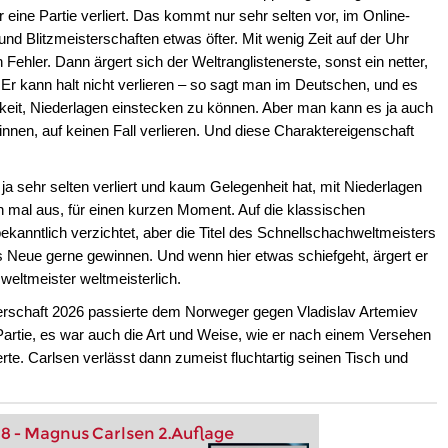
eine Partie verliert. Das kommt nur sehr selten vor, im Online-
und Blitzmeisterschaften etwas öfter. Mit wenig Zeit auf der Uhr
Fehler. Dann ärgert sich der Weltranglistenerste, sonst ein netter,
Er kann halt nicht verlieren – so sagt man im Deutschen, und es
gkeit, Niederlagen einstecken zu können. Aber man kann es ja auch
nnen, auf keinen Fall verlieren. Und diese Charaktereigenschaft
a sehr selten verliert und kaum Gelegenheit hat, mit Niederlagen
 mal aus, für einen kurzen Moment. Auf die klassischen
kanntlich verzichtet, aber die Titel des Schnellschachweltmeisters
ufs Neue gerne gewinnen. Und wenn hier etwas schiefgeht, ärgert er
zweltmeister weltmeisterlich.
rschaft 2026 passierte dem Norweger gegen Vladislav Artemiev
 Partie, es war auch die Art und Weise, wie er nach einem Versehen
rte. Carlsen verlässt dann zumeist fluchtartig seinen Tisch und
.
8 - Magnus Carlsen 2.Auflage