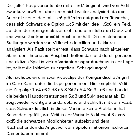
Die „alte“ Hauptvariante, die mit 7...Sd7 beginnt, wird von Vidit
zwar kurz erwähnt, aber dann nicht weiter analysiert, da der
Autor die neue Idee mit ...e6 präferiert aufgrund der Tatsache,
dass sich Schwarz die Option ...c5 mit der Idee ...Sc6, ein Feld,
auf dem der Springer aktiver steht und unmittelbaren Druck auf
das weiße Zentrum ausübt, noch offenhält. Die entstehenden
Stellungen werden von Vidit sehr detailliert und akkurat
analysiert. Als Fazit stellt er fest, dass Schwarz nach aktuellem
Stand der Theorie auf Ausgleich hoffen darf und durch genaues
und aktives Spiel in vielen Varianten sogar durchaus in der Lage
ist, selbst die Initiative zu ergreifen. Sehr gelungen!
Als nächstes wird in zwei Videoclips der Königsindische Angriff
im Caro-Kann unter die Lupe genommen. Hier empfiehlt Vidit
die Zugfolge 1.e4 c6 2.d3 d5 3.Sd2 e5 4.Sgf3 Ld6 und handelt
die beiden Hauptfortsetzungen 5.g3 und 5.d4 separat ab. Er
zeigt wieder wichtige Standardpläne und schließt mit dem Fazit,
dass Schwarz letztlich in dieser Variante keine Probleme hat.
Besonders gefällt, wie Vidit in der Variante 5.d4 exd4 6.exd5
cxd5 die schwarzen Möglichkeiten aufzeigt und dem
Nachziehenden die Angst vor dem Spielen mit einem isolierten
Damenbauern nimmt.