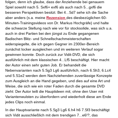
folgen, denn ich glaube, dass der Anziehende bei genauem
Spiel sowohl nach 5. Sxf6+ exf6 als auch nach 5...gxf6 die
besseren Perspektiven besitzt. Bei 4...Sd7 sehe ich die Sache
aber anders (s.a. meine
Rezension
des diesbezüglichen 60-
Minuten-Trainingsvideos von Dr. Markus Hochgräfe) und halte
die schwarze Stellung nach wie vor für stocksolide, was sich u.a.
auch in drei Partien bei den jüngst zu Ende gegangenen
Badischen Blitz- und Schnellschachmeisterschaften
widerspiegelte, die ich gegen Gegner im 2300er-Bereich
zunächst locker ausgleichen und im weiteren Verlauf sogar
gewinnen konnte. Doch zurück zur Vidit-DVD, die sich
ausführlich mit dem klassischen 4...Lf5 beschäftigt. Hier macht
der Autor einen sehr guten Job. Er behandelt die
Nebenvarianten nach 5.Sg3 Lg6 ausführlich, nach 6.Sh3, 6.Lc4
und 5.S1e2 werden dem Nachziehenden zuverlässige Konzepte
zum Ausgleich an die Hand gegeben, und dies auf eine Art und
Weise, die sich wie ein roter Faden durch die gesamte DVD
zieht: Der Autor teilt die Hauptideen mit, ohne den User mit
Variantenwulsten zu überfordern und wiederholt diese am Ende
jedes Clips noch einmal.
In der Hauptvariante nach 5.Sg3 Lg6 6.h4 h6 7.Sf3 beschäftigt
sich Vidit ausschließlich mit dem trendigen 7...e6!?, das