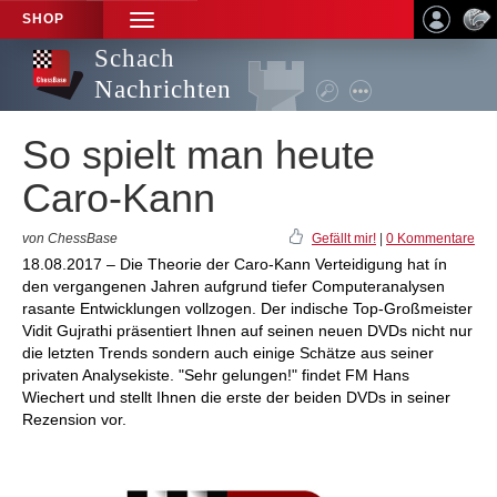
SHOP
TOGGLE
NAVIGATION
Schach
Nachrichten
So spielt man heute
Caro-Kann
von ChessBase
Gefällt mir!
|
0 Kommentare
18.08.2017 – Die Theorie der Caro-Kann Verteidigung hat ín
den vergangenen Jahren aufgrund tiefer Computeranalysen
rasante Entwicklungen vollzogen. Der indische Top-Großmeister
Vidit Gujrathi präsentiert Ihnen auf seinen neuen DVDs nicht nur
die letzten Trends sondern auch einige Schätze aus seiner
privaten Analysekiste. "Sehr gelungen!" findet FM Hans
Wiechert und stellt Ihnen die erste der beiden DVDs in seiner
Rezension vor.