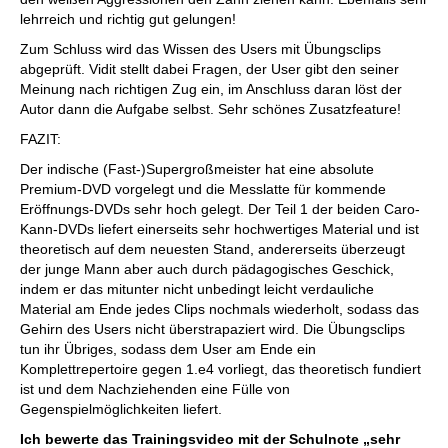
lehrreich und richtig gut gelungen!
Zum Schluss wird das Wissen des Users mit Übungsclips
abgeprüft. Vidit stellt dabei Fragen, der User gibt den seiner
Meinung nach richtigen Zug ein, im Anschluss daran löst der
Autor dann die Aufgabe selbst. Sehr schönes Zusatzfeature!
FAZIT:
Der indische (Fast-)Supergroßmeister hat eine absolute
Premium-DVD vorgelegt und die Messlatte für kommende
Eröffnungs-DVDs sehr hoch gelegt. Der Teil 1 der beiden Caro-
Kann-DVDs liefert einerseits sehr hochwertiges Material und ist
theoretisch auf dem neuesten Stand, andererseits überzeugt
der junge Mann aber auch durch pädagogisches Geschick,
indem er das mitunter nicht unbedingt leicht verdauliche
Material am Ende jedes Clips nochmals wiederholt, sodass das
Gehirn des Users nicht überstrapaziert wird. Die Übungsclips
tun ihr Übriges, sodass dem User am Ende ein
Komplettrepertoire gegen 1.e4 vorliegt, das theoretisch fundiert
ist und dem Nachziehenden eine Fülle von
Gegenspielmöglichkeiten liefert.
Ich bewerte das Trainingsvideo mit der Schulnote „sehr