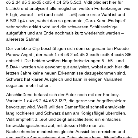
c6 2.d4 d5 3.exd5 cxd5 4.c4 Sf6 5.Sc3. Vidit plädiert hier für
5...Sc6 und analysiert alle möglichen weißen Fortsetzungen wie
6.Lg5, worauf ...e6 (und nicht ...Le6) seine erste Wahl ist und
6.Sf3 Lg4 usw., wobei das so genannte „Caro-Kann-Endspiel“
sehr schön erklärt wird und die schwarzen Schlüsselzüge
aufgeführt und am Ende nochmals kurz wiederholt werden –
allererste Sahne!
Der vorletzte Clip beschäftigen sich dem so genannten Pseudo-
Panow-Angriff, der nach 1.e4 c6 2.c4 d5 3.exd5 cxd5 4.cxd5 Sf6
entsteht. Die beiden weißen Hauptfortsetzungen 5.Lb5+ und
5.Da4+ werden wie gewohnt gut analysiert, wobei auch hier die
letzten Jahre keine neuen Erkenntnisse dazugekommen sind,
Schwarz hat klaren Ausgleich und kann in einigen Varianten
sogar auf mehr hoffen.
Abschließend befasst sich der Autor noch mit der Fantasy-
Variante 1.e4 c6 2.d4 d5 3.f3!?, die gerne von Angriffsspielern
bevorzugt wird. Weiß will den Damenflügel schnell entwickeln,
lang rochieren und Schwarz dann am Königsflügel überrollen.
Vidit empfiehlt 3...e6! und zeigt anschließend ein einfaches
Entwicklungsschema auf, mit dessen Hilfe man als
Nachziehender mindestens gleiche Aussichten erreichen und
den weißen Aggressionen den Zahn ziehen kann. Ebenfalls sehr