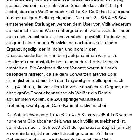
gespielt worden, da er aktiveres Spiel als das „alte“ 3...Lg4
bietet, das dem Weißen nach 4.h3 Lxf3 5.Dxf3 das Läuferpaar
in einer ruhigen Stellung einbringt. Die nach 3...Sf6 4.e5 Se4
entstehenden Stellungen werden dem User von Vidit wiederum
auf sehr lehrreiche Weise nähergebracht, wobei sich der Inder
auch nicht zu schade ist, eine zunächst gewählte Fortsetzung
aufgrund einer neuen Entwicklung nachträglich in einem
Ergänzungsclip, der in Indien und nicht in den
Chessbasestudios in Hamburg aufgenommen wurde, zu
revidieren und anstattdessen eine andere Fortsetzung zu
empfehlen. Die Analysen dieser Variante waren für mich
besonders hilfreich, da sie dem Schwarzen aktives Spiel
ermöglichen und nicht zu den langweiligen Stellungen nach
3...Lg4 führen, die vor allem für viele schwächere Gegner, die
ohne große Theoriekenntnisse als Weißer ein Remis
abklammern wollen, die Zweispringervariante als
Eröffnungswahl gegen Caro-Kann attraktiv machen.
Die Abtauschvariante 1.e4 c6 2.d4 d5 3.exd5 cxd5 4.Ld3 wird in
nur einem Clip abgehandelt, was auch völlig ausreichend ist,
denn dass nach ...Sc6 5.c3 Dc7! der genaueste Zug ist (um Lf4
zu verhindern), ist nun wirklich seit geraumer Zeit kein
Geheimnis mehr und wird demzufolge auch von Vidit