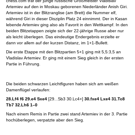
chess.com traf der junge russische Großmeister Vladislav
Artemiev auf den in Moskau geborenen Niederländer Anish Giri.
Artemiev ist in der Blitzranglise (am Brett) die Nummer elf,
während Giri in dieser Disziplin Platz 24 einnimmt. Der in Kasan
lebende Artemiev ging also als Favorit in den Wettkampf. In den
beiden Blitzetappen zeigte sich der 22-jährige Russe aber nur
als leicht überlegen. Das eindeutige Endergebnis erzielte er
dann vor allem auf der kurzen Distanz, im 1+1-Bullett.
Die erste Etappe mit den Blitzpartien 5+1 ging mit 5,5:3,5 an
Vladislav Artemiev. Er ging mit einem Sieg gleich in der ersten
Partie in Führung.
Die beiden schwarzen Leichtfiguren haben sich am weißen
Damenflügel verlaufen:
28.Lf4 f6 29.e4 Sxe4
[29...Sb3 30.Lc4+]
30.fxe4 Lxe4 31.Tc8
Tb7 32.Lh6
1–0
Nach einem Remis in Partie zwei stand Artemiev in der 3. Partie
hochüberlegen, verpatzte aber den Sieg.