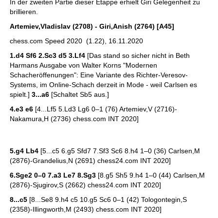
In der zweiten Partie dieser Etappe erhielt Giri Gelegenheit zu
brillieren.
Artemiev,Vladislav (2708) - Giri,Anish (2764) [A45]
chess.com Speed 2020 (1.22), 16.11.2020
1.d4 Sf6 2.Sc3 d5 3.Lf4
[Das stand so sicher nicht in Beth
Harmans Ausgabe von Walter Korns "Modernen
Schacheröffenungen": Eine Variante des Richter-Veresov-
Systems, im Online-Schach derzeit in Mode - weil Carlsen es
spielt.]
3...a6
[Schaltet Sb5 aus.]
4.e3 e6
[4...Lf5 5.Ld3 Lg6 0–1 (76) Artemiev,V (2716)-
Nakamura,H (2736) chess.com INT 2020]
5.g4 Lb4
[5...c5 6.g5 Sfd7 7.Sf3 Sc6 8.h4 1–0 (36) Carlsen,M
(2876)-Grandelius,N (2691) chess24.com INT 2020]
6.Sge2 0–0 7.a3 Le7 8.Sg3
[8.g5 Sh5 9.h4 1–0 (44) Carlsen,M
(2876)-Sjugirov,S (2662) chess24.com INT 2020]
8...c5
[8...Se8 9.h4 c5 10.g5 Sc6 0–1 (42) Tologontegin,S
(2358)-Illingworth,M (2493) chess.com INT 2020]