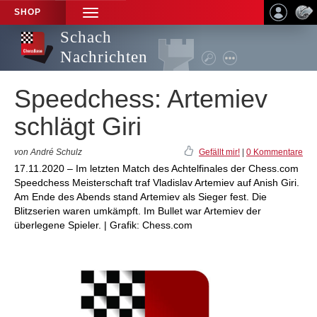
SHOP
TOGGLE
NAVIGATION
Schach
Nachrichten
Speedchess: Artemiev
schlägt Giri
von André Schulz
Gefällt mir!
|
0 Kommentare
17.11.2020 – Im letzten Match des Achtelfinales der Chess.com
Speedchess Meisterschaft traf Vladislav Artemiev auf Anish Giri.
Am Ende des Abends stand Artemiev als Sieger fest. Die
Blitzserien waren umkämpft. Im Bullet war Artemiev der
überlegene Spieler. | Grafik: Chess.com