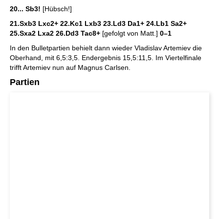
20... Sb3!
[Hübsch!]
21.Sxb3 Lxc2+ 22.Kc1 Lxb3 23.Ld3 Da1+ 24.Lb1 Sa2+
25.Sxa2 Lxa2 26.Dd3 Tac8+
[gefolgt von Matt.]
0–1
In den Bulletpartien behielt dann wieder Vladislav Artemiev die
Oberhand, mit 6,5:3,5. Endergebnis 15,5:11,5. Im Viertelfinale
trifft Artemiev nun auf Magnus Carlsen.
Par
tien