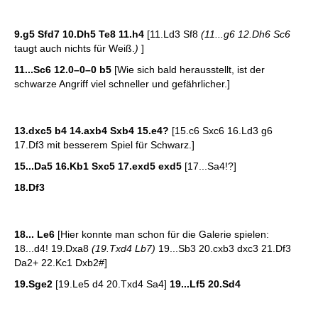
9.g5 Sfd7 10.Dh5 Te8 11.h4
[11.Ld3 Sf8
(11...g6 12.Dh6 Sc6
taugt auch nichts für Weiß.
)
]
11...Sc6 12.0–0–0 b5
[Wie sich bald herausstellt, ist der
schwarze Angriff viel schneller und gefährlicher.]
13.dxc5 b4 14.axb4 Sxb4 15.e4?
[15.c6 Sxc6 16.Ld3 g6
17.Df3 mit besserem Spiel für Schwarz.]
15...Da5 16.Kb1 Sxc5 17.exd5 exd5
[17...Sa4!?]
18.Df3
18... Le6
[Hier konnte man schon für die Galerie spielen:
18...d4! 19.Dxa8
(19.Txd4 Lb7)
19...Sb3 20.cxb3 dxc3 21.Df3
Da2+ 22.Kc1 Dxb2#]
19.Sge2
[19.Le5 d4 20.Txd4 Sa4]
19...Lf5 20.Sd4