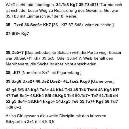
Weiß steht total überlegen.
34.Te8 Kg7 35.T3e6?!
[Turmtausch
ist nicht der beste Weg zu Realisierung des Gewinns. Gut war
35.Tb3 mit Einmarsch auf der 8. Reihe.]
35...Txe6 36.Sxe6+ Kh7
[36...Kf7 37.Sd8+ wäre zu schön.]
37.Sf8+ Kg7
38.De5+?
[Das unbedachte Schach wirft die Partie weg. Besser
war 38.Se6+!? Kh7 39.Sc5; Oder 38.h4!?. Weiß behält den
Mehrbauern, die Sache ist aber nicht entschieden.
38...Kf7
[Nun droht Se7 mit Figurenfang.]
39.Sxg6 Dxc2+ 40.De2 Dxe2+ 41.Txe2 Kxg6
[Game over.]
42.g4 Sf6 43.Kg3 Ta3+ 44.Kh4 Td3 45.Te6 Txd4 46.Kg3 Kf7
47.Ta6 Se4+ 48.Kh4 Sf6 49.Kg3 Te4 50.Ta7+ Te7 51.Ta6 d4
52.g5 Se4+ 53.Kh4 hxg5+ 54.fxg5 Te6 55.Ta7+ Kg6 56.Td7
Td6
0–1
Anish Giri gewann die zweite Disziplin mit den kürzeren
Blitzpartien 3+1 mit 4,5:3,5.