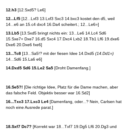
12.h3
[12.Sxd5? Le6]
12...Lf5
[12...Lxf3 13.Lxf3 Sxc3 14.bxc3 kostet den d5, weil
14...e6 an 15.c4 dxc4 16.Da4 scheitert.; 12...Le6=]
13.Lb5
[13.Sxd5 bringt nichts ein: 13...Le6 14.Lc4 Sd6
15.Sxe7+ Dxe7 16.d5 Sxc4 17.Dxc4 Lxb2 18.Tb1 Lf6 19.dxe6
Dxe6 20.Dxe6 fxe6]
13...Tc8
[13...Sa5!? mit der fiesen Idee 14.Dxd5
(14.Dd1=)
14...Sd6 15.La6 e6]
14.Dxd5 Sd6 15.Le2 Sa5
[Droht Damenfang.]
16.Se5?!
[Die richtige Idee, Platz für die Dame machen, aber
das falsche Feld. Objektiv besser war 16.Sd2]
16...Txc3 17.Lxc3 Le4
[Damenfang, oder...? Nein, Carlsen hat
noch eine Ausrede parat.]
18.Sxf7 Dc7?
[Korrekt war 18...Txf7 19.Dg5 Lf6 20.Dg3 und