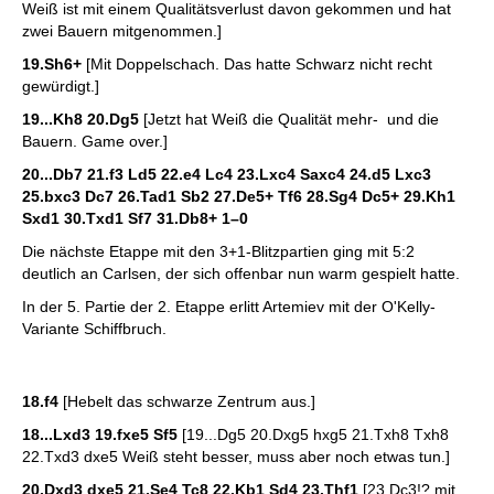
Weiß ist mit einem Qualitätsverlust davon gekommen und hat
zwei Bauern mitgenommen.]
19.Sh6+
[Mit Doppelschach. Das hatte Schwarz nicht recht
gewürdigt.]
19...Kh8 20.Dg5
[Jetzt hat Weiß die Qualität mehr- und die
Bauern. Game over.]
20...Db7 21.f3 Ld5 22.e4 Lc4 23.Lxc4 Saxc4 24.d5 Lxc3
25.bxc3 Dc7 26.Tad1 Sb2 27.De5+ Tf6 28.Sg4 Dc5+ 29.Kh1
Sxd1 30.Txd1 Sf7 31.Db8+
1–0
Die nächste Etappe mit den 3+1-Blitzpartien ging mit 5:2
deutlich an Carlsen, der sich offenbar nun warm gespielt hatte.
In der 5. Partie der 2. Etappe erlitt Artemiev mit der O'Kelly-
Variante Schiffbruch.
18.f4
[Hebelt das schwarze Zentrum aus.]
18...Lxd3 19.fxe5 Sf5
[19...Dg5 20.Dxg5 hxg5 21.Txh8 Txh8
22.Txd3 dxe5 Weiß steht besser, muss aber noch etwas tun.]
20.Dxd3 dxe5 21.Se4 Tc8 22.Kb1 Sd4 23.Thf1
[23.Dc3!? mit