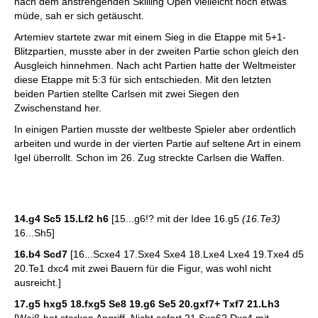
nach dem anstrengenden Skilling Open vielleicht noch etwas
müde, sah er sich getäuscht.
Artemiev startete zwar mit einem Sieg in die Etappe mit 5+1-
Blitzpartien, musste aber in der zweiten Partie schon gleich den
Ausgleich hinnehmen. Nach acht Partien hatte der Weltmeister
diese Etappe mit 5:3 für sich entschieden. Mit den letzten
beiden Partien stellte Carlsen mit zwei Siegen den
Zwischenstand her.
In einigen Partien musste der weltbeste Spieler aber ordentlich
arbeiten und wurde in der vierten Partie auf seltene Art in einem
Igel überrollt. Schon im 26. Zug streckte Carlsen die Waffen.
14.g4 Sc5 15.Lf2 h6
[15...g6!? mit der Idee 16.g5
(16.Te3)
16...Sh5]
16.b4 Scd7
[16...Scxe4 17.Sxe4 Sxe4 18.Lxe4 Lxe4 19.Txe4 d5
20.Te1 dxc4 mit zwei Bauern für die Figur, was wohl nicht
ausreicht.]
17.g5 hxg5 18.fxg5 Se8 19.g6 Se5 20.gxf7+ Txf7 21.Lh3