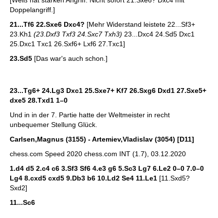
[Weiß hat starken Angriff. Nicht sofort 21.Sxe6? Dxc4 mit
Doppelangriff.]
21...Tf6 22.Sxe6 Dxc4?
[Mehr Widerstand leistete 22...Sf3+
23.Kh1
(23.Dxf3 Txf3 24.Sxc7 Txh3)
23...Dxc4 24.Sd5 Dxc1
25.Dxc1 Txc1 26.Sxf6+ Lxf6 27.Txc1]
23.Sd5
[Das war's auch schon.]
23...Tg6+ 24.Lg3 Dxc1 25.Sxe7+ Kf7 26.Sxg6 Dxd1 27.Sxe5+
dxe5 28.Txd1
1–0
Und in in der 7. Partie hatte der Weltmeister in recht
unbequemer Stellung Glück.
Carlsen,Magnus (3155) - Artemiev,Vladislav (3054) [D11]
chess.com Speed 2020 chess.com INT (1.7), 03.12.2020
1.d4 d5 2.c4 c6 3.Sf3 Sf6 4.e3 g6 5.Sc3 Lg7 6.Le2 0–0 7.0–0
Lg4 8.cxd5 cxd5 9.Db3 b6 10.Ld2 Se4 11.Le1
[11.Sxd5?
Sxd2]
11...Sc6