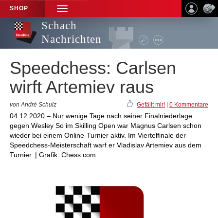
SHOP
TOGGLE
NAVIGATION
Schach
Nachrichten
Speedchess: Carlsen
wirft Artemiev raus
von André Schulz
Gefällt mir!
|
0 Kommentare
04.12.2020 – Nur wenige Tage nach seiner Finalniederlage
gegen Wesley So im Skilling Open war Magnus Carlsen schon
wieder bei einem Online-Turnier aktiv. Im Viertelfinale der
Speedchess-Meisterschaft warf er Vladislav Artemiev aus dem
Turnier. | Grafik: Chess.com