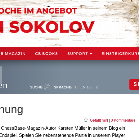
CB MAGAZIN
CB BOOKS
SUPPORT
EINSTEIGERKUR
en
S
SUCHE:
SPRACHE:
DE
EN
ES
FR
chung
Gefällt mir!
|
0 Kommentare
n ChessBase-Magazin-Autor Karsten Müller in seinem Blog ein
ndspiel. Spielen Sie nebenstehende Partie in unserem Player