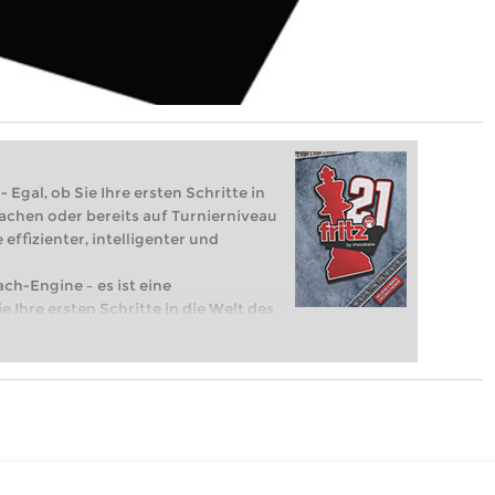
 Egal, ob Sie Ihre ersten Schritte in
achen oder bereits auf Turnierniveau
 effizienter, intelligenter und
ach-Engine – es ist eine
e Ihre ersten Schritte in die Welt des
eits auf Turnierniveau spielen: Mit
 intelligenter und individueller als je