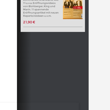
Yi u.v.a. Eröffnungsvideos
von Blohberger, King und
Marin. 11 spannende
Eröffnungsartikel mit neuen
Repertoireideen u.v.m.
21,90 €