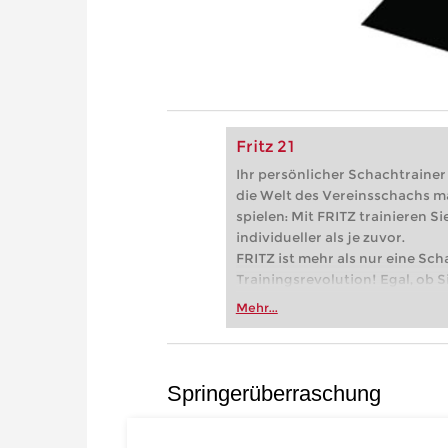
Fritz 21
Ihr persönlicher Schachtrainer -
die Welt des Vereinsschachs m
spielen: Mit FRITZ trainieren Sie
individueller als je zuvor.
FRITZ ist mehr als nur eine Sch
Trainingsrevolution! Egal, ob Si
Vereinsschachs machen oder ber
Mehr...
FRITZ trainieren Sie effizienter,
zuvor.
Springerüberraschung