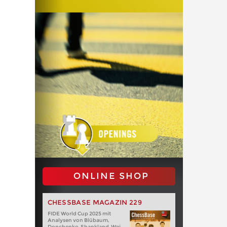
ONLINE SHOP
CHESSBASE MAGAZIN 229
FIDE World Cup 2025 mit
Analysen von Blübaum,
Donchenko, Shankland, Wei