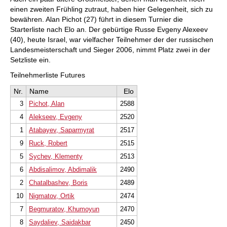
einen zweiten Frühling zutraut, haben hier Gelegenheit, sich zu
bewähren. Alan Pichot (27) führt in diesem Turnier die
Starterliste nach Elo an. Der gebürtige Russe Evgeny Alexeev
(40), heute Israel, war vielfacher Teilnehmer der der russischen
Landesmeisterschaft und Sieger 2006, nimmt Platz zwei in der
Setzliste ein.
Teilnehmerliste Futures
Nr.
Name
Elo
3
Pichot, Alan
2588
4
Alekseev, Evgeny
2520
1
Atabayev, Saparmyrat
2517
9
Ruck, Robert
2515
5
Sychev, Klementy
2513
6
Abdisalimov, Abdimalik
2490
2
Chatalbashev, Boris
2489
10
Nigmatov, Ortik
2474
7
Begmuratov, Khumoyun
2470
8
Saydaliev, Saidakbar
2450