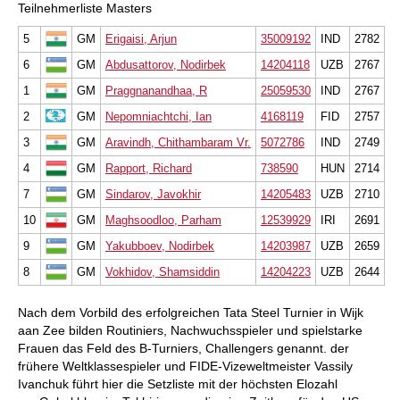
Teilnehmerliste Masters
5
GM
Erigaisi, Arjun
35009192
IND
2782
6
GM
Abdusattorov, Nodirbek
14204118
UZB
2767
1
GM
Praggnanandhaa, R
25059530
IND
2767
2
GM
Nepomniachtchi, Ian
4168119
FID
2757
3
GM
Aravindh, Chithambaram Vr.
5072786
IND
2749
4
GM
Rapport, Richard
738590
HUN
2714
7
GM
Sindarov, Javokhir
14205483
UZB
2710
10
GM
Maghsoodloo, Parham
12539929
IRI
2691
9
GM
Yakubboev, Nodirbek
14203987
UZB
2659
8
GM
Vokhidov, Shamsiddin
14204223
UZB
2644
Nach dem Vorbild des erfolgreichen Tata Steel Turnier in Wijk
aan Zee bilden Routiniers, Nachwuchsspieler und spielstarke
Frauen das Feld des B-Turniers, Challengers genannt. der
frühere Weltklassespieler und FIDE-Vizeweltmeister Vassily
Ivanchuk führt hier die Setzliste mit der höchsten Elozahl