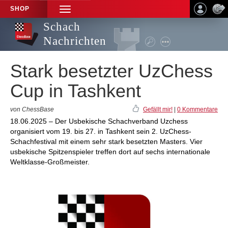
SHOP
TOGGLE
NAVIGATION
Schach
Nachrichten
Stark besetzter UzChess
Cup in Tashkent
von ChessBase
Gefällt mir!
|
0 Kommentare
18.06.2025 – Der Usbekische Schachverband Uzchess
organisiert vom 19. bis 27. in Tashkent sein 2. UzChess-
Schachfestival mit einem sehr stark besetzten Masters. Vier
usbekische Spitzenspieler treffen dort auf sechs internationale
Weltklasse-Großmeister.