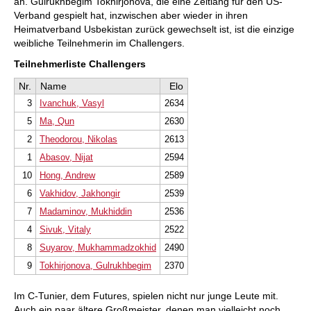
an. Gulrukhbegim Tokhirjonova, die eine Zeitlang für den US-
Verband gespielt hat, inzwischen aber wieder in ihren
Heimatverband Usbekistan zurück gewechselt ist, ist die einzige
weibliche Teilnehmerin im Challengers.
Teilnehmerliste Challengers
Nr.
Name
Elo
3
Ivanchuk, Vasyl
2634
5
Ma, Qun
2630
2
Theodorou, Nikolas
2613
1
Abasov, Nijat
2594
10
Hong, Andrew
2589
6
Vakhidov, Jakhongir
2539
7
Madaminov, Mukhiddin
2536
4
Sivuk, Vitaly
2522
8
Suyarov, Mukhammadzokhid
2490
9
Tokhirjonova, Gulrukhbegim
2370
Im C-Tunier, dem Futures, spielen nicht nur junge Leute mit.
Auch ein paar ältere Großmeister, denen man vielleicht noch