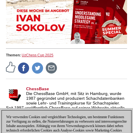
Themen:
UzChess Cup 2025
ChessBase
Die ChessBase GmbH, mit Sitz in Hamburg, wurde
1987 gegründet und produziert Schachdatenbanken
sowie Lehr- und Trainingskurse für Schachspieler.
Seit 1997 veröffentlich ChessBase auf seiner Webseite aktuelle
Nachrichten aus der Schachwelt. ChessBase News erscheint
inzwischen in vier Sprachen und gilt weltweit als wichtigste
Wir verwenden Cookies und vergleichbare Technologien, um bestimmte Funktionen
zur Verfügung zu stellen, die Nutzererfahrungen zu verbessern und interessengerechte
Schachnachrichtenseite.
Inhalte auszuspielen. Abhängig von ihrem Verwendungszweck können dabei neben
technisch erforderlichen Cookies auch Analyse-Cookies sowie Marketing-Cookies