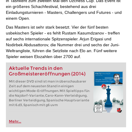
in Tashkent zum zweiten Mal den Uzchess Cup. Das Event ist
ein größeres Schachfestival, bestehend aus drei
Einladungsturnieren - Masters, Challengers und Futures - und
einem Open.
Das Masters ist sehr stark besetzt. Vier der fünf besten
usbekischen Spieler - es fehlt Rustam Kasumdzanov - treffen
auf sechs internationale Spitzenspieler. Arjun Erigasi und
Nodirbek Abdusattorov, die Nummer drei und sechs der Juni-
Weltrangliste, führen die Setzliste nach Elo an. Fünf weitere
Spieler weisen Elozahlen über 2700 auf.
Aktuelle Trends in den
Großmeistereröffnungen (2014)
Mit dieser DVD sind ist man in überschaubarer
Zeit auf dem neuesten Stand in einigen
wichtigen Mode-Eröffnungen. Mit Spieltipps für:
die Najdorf-Variante, Caro-Kann-Verteidigung,
Berliner Verteidigung, Spanische Hauptvariante
mit 6.d3, Spanisch mit g6 uvm
Mehr...