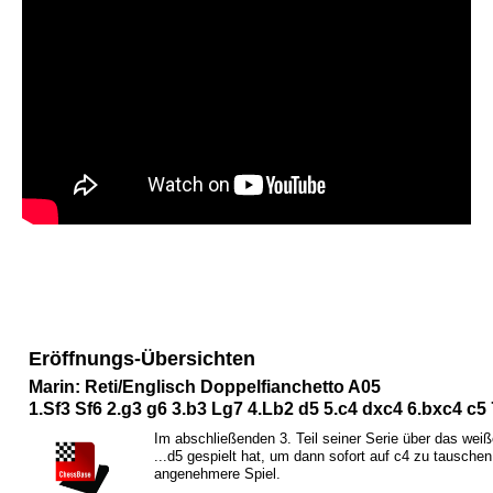
Eröffnungs-Übersichten
Marin: Reti/Englisch Doppelfianchetto A05
1.
S
f3
S
f6 2.g3 g6 3.b3
L
g7 4.
L
b2 d5 5.c4 dxc4 6.bxc4 c5 
Im abschließenden 3. Teil seiner Serie über das wei
...d5 gespielt hat, um dann sofort auf c4 zu tausche
angenehmere Spiel.