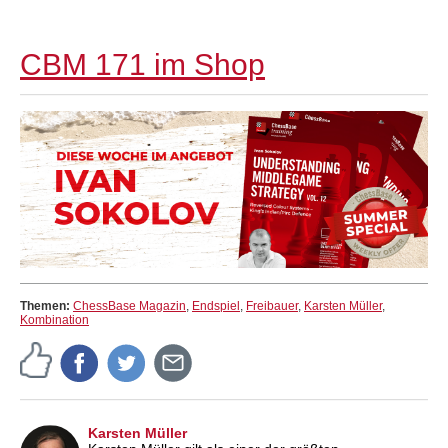
CBM 171 im Shop
Themen:
ChessBase Magazin
,
Endspiel
,
Freibauer
,
Karsten Müller
,
Kombination
Karsten Müller