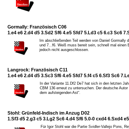
Gormally: Französisch C06
1.e4 e6 2.d4 d5 3.
S
d2
S
f6 4.e5
S
fd7 5.
L
d3 c5 6.c3
S
c6 7.
Im abschließenden Teil werden von Daniel Gormally di
und 7...f6. Weiß muss bereit sein, schnell mal einen 
jedoch nicht ausgeschlossen.
Langrock: Französisch C11
1.e4 e6 2.d4 d5 3.
S
c3
S
f6 4.e5
S
fd7 5.f4 c5 6.
S
f3
S
c6 7.
L
In der Variante 11.
D
f2
D
e7 hat sich in den letzten J
CBM 136 erneut zu untersuchen. Der deutsche Autor hält
dem aufsteigenden Ast“.
Stohl: Grünfeld-Indisch im Anzug D02
1.
S
f3 d5 2.g3 c5 3.
L
g2
S
c6 4.d4
S
f6 5.0-0 cxd4 6.
S
xd4 e5
Für Igor Stohl war die Partie Svidler-Vallejo Pons,