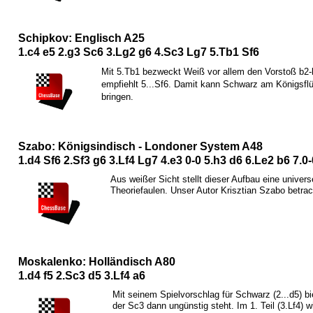
Schipkov: Englisch A25
1.c4 e5 2.g3
S
c6 3.
L
g2 g6 4.
S
c3
L
g7 5.
T
b1
S
f6
Mit 5.
T
b1 bezweckt Weiß vor allem den Vorstoß b2-b
empfiehlt 5...
S
f6. Damit kann Schwarz am Königsflüg
bringen.
Szabo: Königsindisch - Londoner System A48
1.d4
S
f6 2.
S
f3 g6 3.
L
f4
L
g7 4.e3 0-0 5.h3 d6 6.
L
e2 b6 7.0
Aus weißer Sicht stellt dieser Aufbau eine univers
Theoriefaulen. Unser Autor Krisztian Szabo betra
Moskalenko: Holländisch A80
1.d4 f5 2.
S
c3 d5 3.
L
f4 a6
Mit seinem Spielvorschlag für Schwarz (2...d5) bi
der
S
c3 dann ungünstig steht. Im 1. Teil (3.
L
f4) w