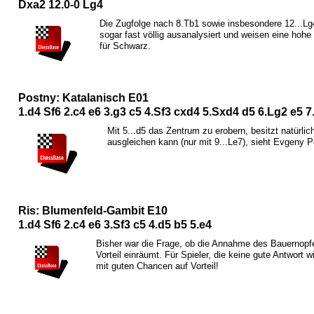
D
xa2 12.0-0
L
g4
Die Zugfolge nach 8.
T
b1 sowie insbesondere 12...
L
g
sogar fast völlig ausanalysiert und weisen eine hohe
für Schwarz.
Postny: Katalanisch E01
1.d4
S
f6 2.c4 e6 3.g3 c5 4.
S
f3 cxd4 5.
S
xd4 d5 6.
L
g2 e5 7
Mit 5...d5 das Zentrum zu erobern, besitzt natürl
ausgleichen kann (nur mit 9...
L
e7), sieht Evgeny P
Ris: Blumenfeld-Gambit E10
1.d4
S
f6 2.c4 e6 3.
S
f3 c5 4.d5 b5 5.e4
Bisher war die Frage, ob die Annahme des Bauernopf
Vorteil einräumt. Für Spieler, die keine gute Antwort 
mit guten Chancen auf Vorteil!