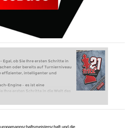
 Egal, ob Sie Ihre ersten Schritte in
achen oder bereits auf Turnierniveau
 effizienter, intelligenter und
ach-Engine – es ist eine
e Ihre ersten Schritte in die Welt des
eits auf Turnierniveau spielen: Mit
 intelligenter und individueller als je
 Europamannschaftsmeisterschaft und die