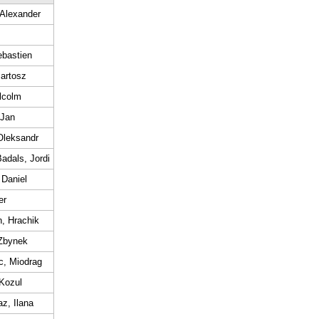
 Alexander
bastien
artosz
lcolm
 Jan
Oleksandr
dals, Jordi
 Daniel
er
, Hrachik
Zbynek
c, Miodrag
Kozul
z, Ilana