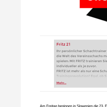
Fritz 21
Ihr persönlicher Schachtrainer -
die Welt des Vereinsschachs m
spielen: Mit FRITZ trainieren Sie
individueller als je zuvor.
FRITZ ist mehr als nur eine Sch
Trainingsrevolution! Egal, ob Si
Vereinsschachs machen oder ber
Mehr...
FRITZ trainieren Sie effizienter,
zuvor.
Am Freitag beginnen in Slowenien die 23.