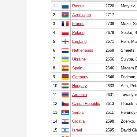
1
Russia
2720
Motylev,
2
Azerbaijan
2717
-
3
France
2708
Maze, Se
4
Poland
2678
Socko, B
5
England
2671
Pein, Ma
6
Netherlands
2669
Smeets,
7
Ukraine
2656
Sulypa, 
8
Spain
2646
Magem Ba
9
Germany
2646
Fridman,
10
Hungary
2633
Acs, Pet
11
Armenia
2631
Tavadyan
12
Czech Republic
2613
Hracek, 
13
Serbia
2611
Perunovi
14
Croatia
2598
Zdenko, 
15
Israel
2595
David Gla