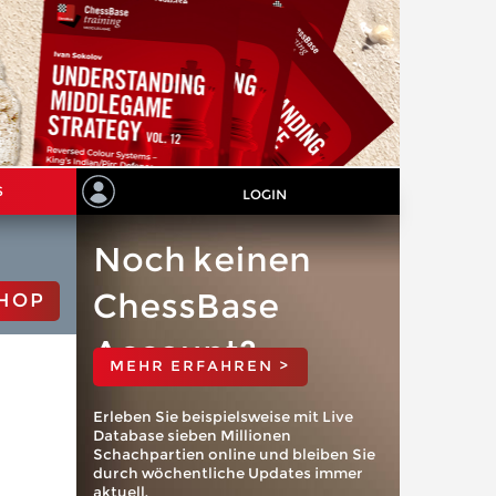
S
LOGIN
Noch keinen
ChessBase
HOP
Account?
MEHR ERFAHREN >
Erleben Sie beispielsweise mit Live
Database sieben Millionen
Schachpartien online und bleiben Sie
durch wöchentliche Updates immer
aktuell.