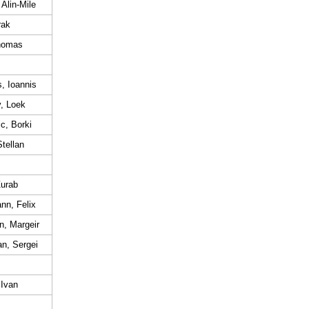
Alin-Mile
rak
homas
s, Ioannis
, Loek
c, Borki
Stellan
Zurab
nn, Felix
n, Margeir
n, Sergei
 Ivan