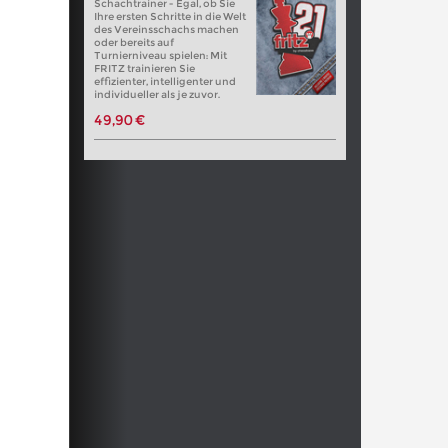
Schachtrainer - Egal, ob Sie
Ihre ersten Schritte in die Welt
des Vereinsschachs machen
oder bereits auf
Turnierniveau spielen: Mit
FRITZ trainieren Sie
effizienter, intelligenter und
individueller als je zuvor.
49,90 €