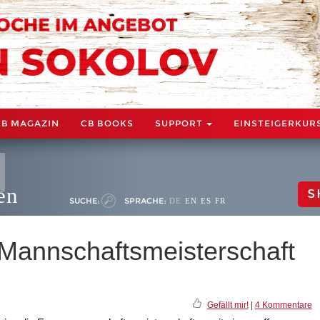
CB MAGAZIN
CB BOOKS
SUPPORT
EINSTEIGERKUR
en
S
SUCHE:
SPRACHE:
DE
EN
ES
FR
-Mannschaftsmeisterschaft
Gefällt mir!
|
4 Kommentare