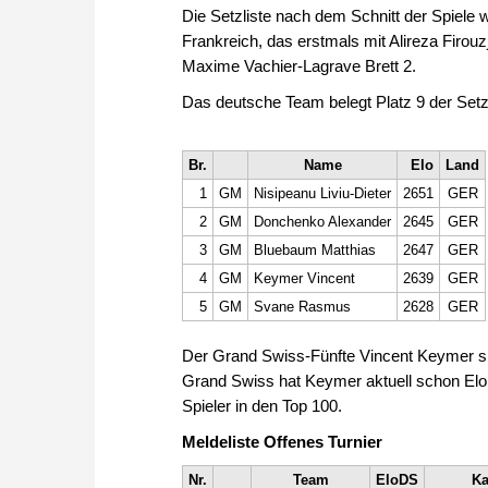
Die Setzliste nach dem Schnitt der Spiele
Frankreich, das erstmals mit Alireza Firouz
Maxime Vachier-Lagrave Brett 2.
Das deutsche Team belegt Platz 9 der Setzli
Br.
Name
Elo
Land
1
GM
Nisipeanu Liviu-Dieter
2651
GER
2
GM
Donchenko Alexander
2645
GER
3
GM
Bluebaum Matthias
2647
GER
4
GM
Keymer Vincent
2639
GER
5
GM
Svane Rasmus
2628
GER
Der Grand Swiss-Fünfte Vincent Keymer spie
Grand Swiss hat Keymer aktuell schon Elo 2
Spieler in den Top 100.
Meldeliste Offenes Turnier
Nr.
Team
EloDS
Ka