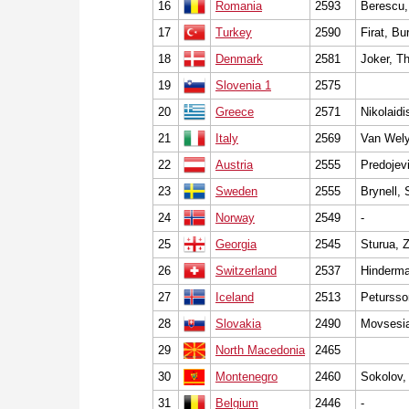
16
Romania
2593
Berescu, 
17
Turkey
2590
Firat, Bu
18
Denmark
2581
Joker, T
19
Slovenia 1
2575
20
Greece
2571
Nikolaidi
21
Italy
2569
Van Wely
22
Austria
2555
Predojevi
23
Sweden
2555
Brynell, 
24
Norway
2549
-
25
Georgia
2545
Sturua, 
26
Switzerland
2537
Hinderma
27
Iceland
2513
Petursso
28
Slovakia
2490
Movsesia
29
North Macedonia
2465
30
Montenegro
2460
Sokolov,
31
Belgium
2446
-