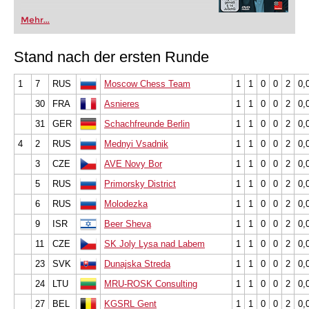
Mehr...
Stand nach der ersten Runde
1
7
RUS
Moscow Chess Team
1
1
0
0
2
0,
30
FRA
Asnieres
1
1
0
0
2
0,
31
GER
Schachfreunde Berlin
1
1
0
0
2
0,
4
2
RUS
Mednyi Vsadnik
1
1
0
0
2
0,
3
CZE
AVE Novy Bor
1
1
0
0
2
0,
5
RUS
Primorsky District
1
1
0
0
2
0,
6
RUS
Molodezka
1
1
0
0
2
0,
9
ISR
Beer Sheva
1
1
0
0
2
0,
11
CZE
SK Joly Lysa nad Labem
1
1
0
0
2
0,
23
SVK
Dunajska Streda
1
1
0
0
2
0,
24
LTU
MRU-ROSK Consulting
1
1
0
0
2
0,
27
BEL
KGSRL Gent
1
1
0
0
2
0,