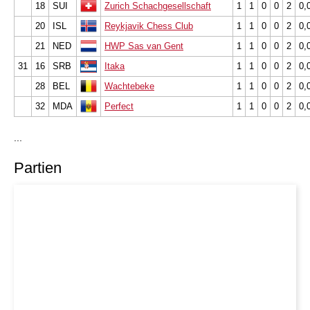
18
SUI
Zurich Schachgesellschaft
1
1
0
0
2
0,
20
ISL
Reykjavik Chess Club
1
1
0
0
2
0,
21
NED
HWP Sas van Gent
1
1
0
0
2
0,
31
16
SRB
Itaka
1
1
0
0
2
0,
28
BEL
Wachtebeke
1
1
0
0
2
0,
32
MDA
Perfect
1
1
0
0
2
0,
...
Partien