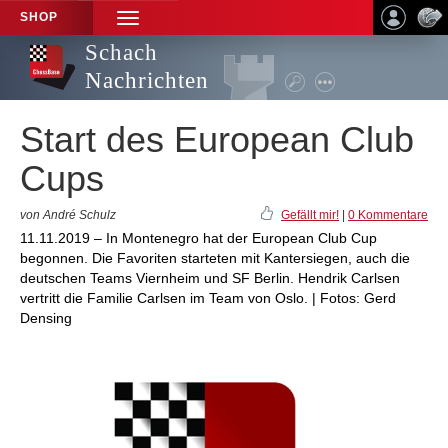
SHOP
TOGGLE
NAVIGATION
Schach
Nachrichten
Start des European Club
Cups
von André Schulz
Gefällt mir!
|
0 Kommentare
11.11.2019 – In Montenegro hat der European Club Cup
begonnen. Die Favoriten starteten mit Kantersiegen, auch die
deutschen Teams Viernheim und SF Berlin. Hendrik Carlsen
vertritt die Familie Carlsen im Team von Oslo. | Fotos: Gerd
Densing