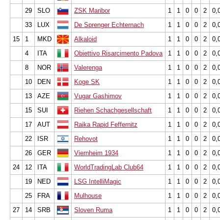
29
SLO
ZSK Maribor
1
1
0
0
2
0,
33
LUX
De Sprenger Echternach
1
1
0
0
2
0,
15
1
MKD
Alkaloid
1
1
0
0
2
0,
4
ITA
Obiettivo Risarcimento Padova
1
1
0
0
2
0,
8
NOR
Valerenga
1
1
0
0
2
0,
10
DEN
Koge SK
1
1
0
0
2
0,
13
AZE
Vugar Gashimov
1
1
0
0
2
0,
15
SUI
Riehen Schachgesellschaft
1
1
0
0
2
0,
17
AUT
Raika Rapid Feffernitz
1
1
0
0
2
0,
22
ISR
Rehovot
1
1
0
0
2
0,
26
GER
Viernheim 1934
1
1
0
0
2
0,
24
12
ITA
WorldTradingLab Club64
1
1
0
0
2
0,
19
NED
LSG IntelliMagic
1
1
0
0
2
0,
25
FRA
Mulhouse
1
1
0
0
2
0,
27
14
SRB
Sloven Ruma
1
1
0
0
2
0,