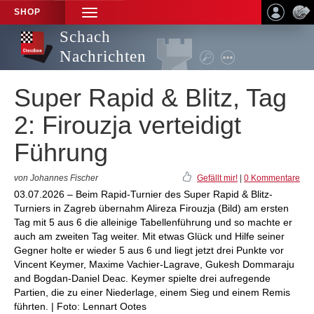
SHOP
TOGGLE
NAVIGATION
Schach
Nachrichten
Super Rapid & Blitz, Tag
2: Firouzja verteidigt
Führung
von Johannes Fischer
Gefällt mir!
|
0 Kommentare
03.07.2026 – Beim Rapid-Turnier des Super Rapid & Blitz-
Turniers in Zagreb übernahm Alireza Firouzja (Bild) am ersten
Tag mit 5 aus 6 die alleinige Tabellenführung und so machte er
auch am zweiten Tag weiter. Mit etwas Glück und Hilfe seiner
Gegner holte er wieder 5 aus 6 und liegt jetzt drei Punkte vor
Vincent Keymer, Maxime Vachier-Lagrave, Gukesh Dommaraju
and Bogdan-Daniel Deac. Keymer spielte drei aufregende
Partien, die zu einer Niederlage, einem Sieg und einem Remis
führten. | Foto: Lennart Ootes