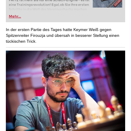
FRITZ ist mehr als nur eine Schach-Engine – es ist
eine Trainingsrevolution! Egal, ob Sie Ihre ersten
Schritte in die Welt des Vereinsschachs machen
oder bereits auf Turnierniveau spielen: Mit
Mehr...
FRITZ trainieren Sie effizienter, intelligenter und
individueller als je zuvor.
In der ersten Partie des Tages hatte Keymer Weiß gegen
Spitzenreiter Firouzja und übersah in besserer Stellung einen
tückischen Trick.