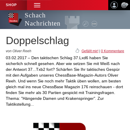
SHOP
TOGGLE
NAVIGATION
Schach
Nachrichten
Doppelschlag
von Oliver Reeh
Gefällt mir!
|
0 Kommentare
03.02.2017 – Den taktischen Schlag 37.Lxd6 haben Sie
sicherlich schnell gesehen. Aber wie setzen Sie mit Weiß nach
der Antwort 37...Txb2 fort? Schärfen Sie Ihr taktisches Gespür
mit den Aufgaben unseres ChessBase-Magazin-Autors Oliver
Reeh. Und wenn Sie noch mehr Taktik üben wollen, am besten
gleich mal ins neue ChessBase Magazin 176 reinschauen - dort
finden Sie mehr als 30 Partien gespickt mit Trainingsfragen.
Thema: "Hängende Damen und Krakenspringer". Zur
Taktikstellung...