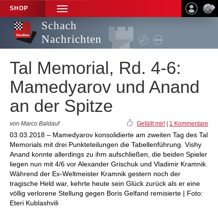
SHOP
TOGGLE
NAVIGATION
Schach
Nachrichten
Tal Memorial, Rd. 4-6:
Mamedyarov und Anand
an der Spitze
von Marco Baldauf
Gefällt mir!
|
1 Kommentare
03.03.2018 – Mamedyarov konsolidierte am zweiten Tag des Tal
Memorials mit drei Punkteteilungen die Tabellenführung. Vishy
Anand konnte allerdings zu ihm aufschließen, die beiden Spieler
liegen nun mit 4/6 vor Alexander Grischuk und Vladimir Kramnik.
Während der Ex-Weltmeister Kramnik gestern noch der
tragische Held war, kehrte heute sein Glück zurück als er eine
völlig verlorene Stellung gegen Boris Gelfand remisierte | Foto:
Eteri Kublashvili