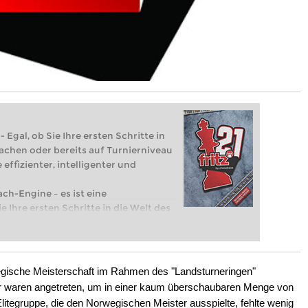
 Egal, ob Sie Ihre ersten Schritte in
achen oder bereits auf Turnierniveau
 effizienter, intelligenter und
ach-Engine – es ist eine
e Ihre ersten Schritte in die Welt des
eits auf Turnierniveau spielen: Mit
 intelligenter und individueller als je
wegische Meisterschaft im Rahmen des "Landsturneringen"
r waren angetreten, um in einer kaum überschaubaren Menge von
litegruppe, die den Norwegischen Meister ausspielte, fehlte wenig