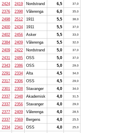
2424
2419
Nordstrand
6,5
37,0
2376
2398
Vålerenga
6,0
35,0
2498
2512
1911
5,5
38,0
2400
2434
1911
5,5
37,0
2402
2456
Asker
5,5
33,0
2384
2409
Vålerenga
5,5
32,0
2409
2422
Nordstrand
5,0
37,0
2431
2485
OSS
5,0
37,0
2343
2386
OSS
5,0
29,0
2291
2334
Alta
4,5
34,0
2317
2306
OSS
4,5
29,0
2301
2308
Stavanger
4,0
34,0
2337
2348
Akademisk
4,0
31,5
2337
2356
Stavanger
4,0
29,0
2377
2409
Vålerenga
4,0
28,5
2337
2369
Bergens
4,0
25,5
2334
2341
OSS
4,0
25,0