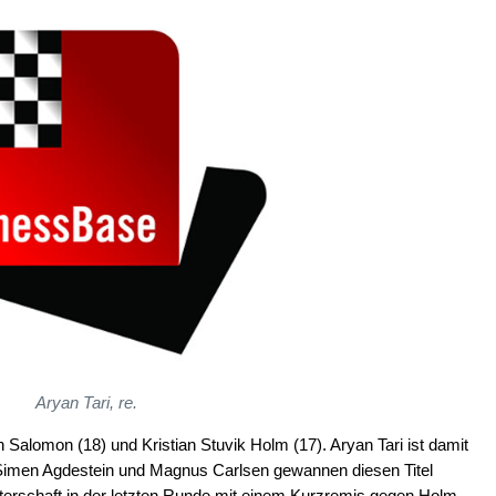
Aryan Tari, re.
 Salomon (18) und Kristian Stuvik Holm (17). Aryan Tari ist damit
r Simen Agdestein und Magnus Carlsen gewannen diesen Titel
sterschaft in der letzten Runde mit einem Kurzremis gegen Holm