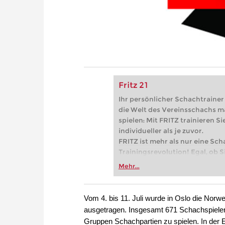
Fritz 21
Ihr persönlicher Schachtrainer -
die Welt des Vereinsschachs m
spielen: Mit FRITZ trainieren Sie
individueller als je zuvor.
FRITZ ist mehr als nur eine Sch
Trainingsrevolution! Egal, ob Si
Vereinsschachs machen oder ber
Mehr...
FRITZ trainieren Sie effizienter,
zuvor.
Vom 4. bis 11. Juli wurde in Oslo die Nor
ausgetragen. Insgesamt 671 Schachspiele
Gruppen Schachpartien zu spielen. In der E