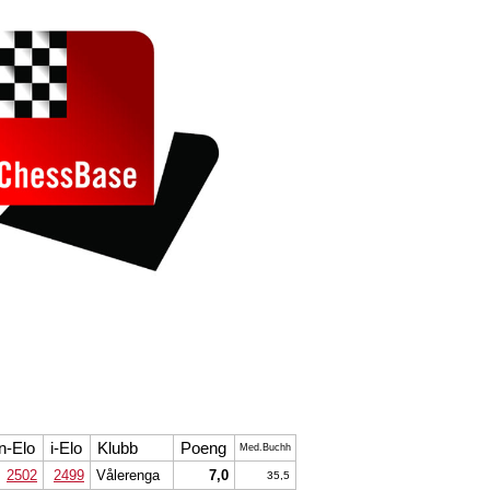
n-Elo
i-Elo
Klubb
Poeng
Med.Buchh
2502
2499
Vålerenga
7,0
35,5