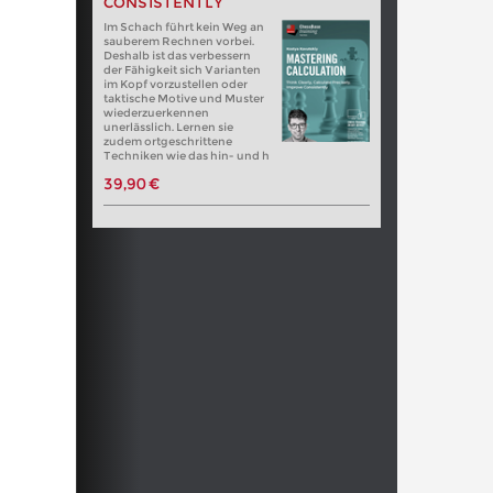
CONSISTENTLY
Im Schach führt kein Weg an
sauberem Rechnen vorbei.
Deshalb ist das verbessern
der Fähigkeit sich Varianten
im Kopf vorzustellen oder
taktische Motive und Muster
wiederzuerkennen
unerlässlich. Lernen sie
zudem ortgeschrittene
Techniken wie das hin- und h
39,90 €