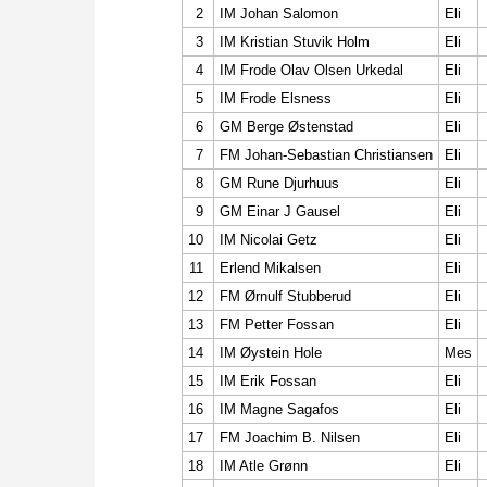
2
IM Johan Salomon
Eli
3
IM Kristian Stuvik Holm
Eli
4
IM Frode Olav Olsen Urkedal
Eli
5
IM Frode Elsness
Eli
6
GM Berge Østenstad
Eli
7
FM Johan-Sebastian Christiansen
Eli
8
GM Rune Djurhuus
Eli
9
GM Einar J Gausel
Eli
10
IM Nicolai Getz
Eli
11
Erlend Mikalsen
Eli
12
FM Ørnulf Stubberud
Eli
13
FM Petter Fossan
Eli
14
IM Øystein Hole
Mes
15
IM Erik Fossan
Eli
16
IM Magne Sagafos
Eli
17
FM Joachim B. Nilsen
Eli
18
IM Atle Grønn
Eli