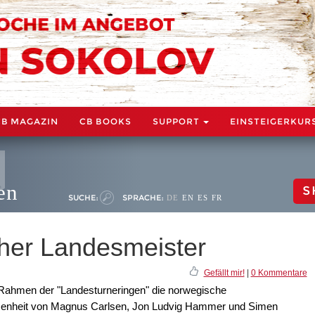
CB MAGAZIN
CB BOOKS
SUPPORT
EINSTEIGERKUR
en
S
SUCHE:
SPRACHE:
DE
EN
ES
FR
cher Landesmeister
Gefällt mir!
|
0 Kommentare
 Rahmen der "Landesturneringen" die norwegische
esenheit von Magnus Carlsen, Jon Ludvig Hammer und Simen