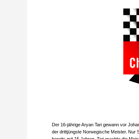
Der 16-jährige Aryan Tari gewann vor Johan
der drittjüngste Norwegische Meister. Nu
bereits mit 15 Jahren. Tari machte die Mei