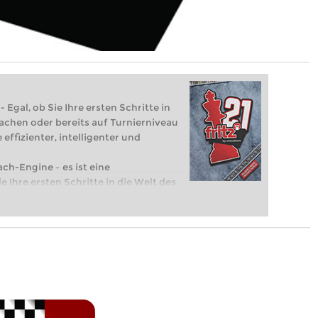
 Egal, ob Sie Ihre ersten Schritte in
achen oder bereits auf Turnierniveau
 effizienter, intelligenter und
ach-Engine – es ist eine
e Ihre ersten Schritte in die Welt des
eits auf Turnierniveau spielen: Mit
 intelligenter und individueller als je