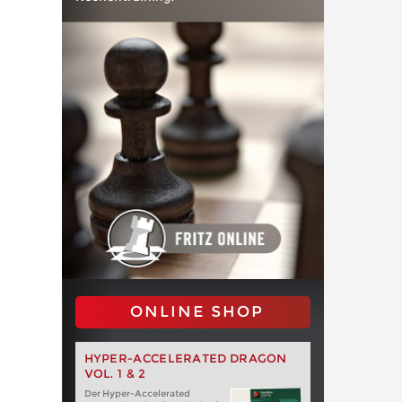
ONLINE SHOP
HYPER-ACCELERATED DRAGON
VOL. 1 & 2
Der Hyper-Accelerated