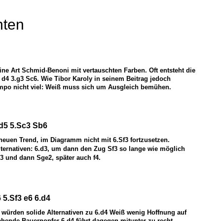
hten
eine Art Schmid-Benoni mit vertauschten Farben. Oft entsteht die
 d4 3.g3
S
c6. Wie Tibor Karoly in seinem Beitrag jedoch
tempo nicht viel: Weiß muss sich um Ausgleich bemühen.
xd5 5.Sc3 Sb6
neuen Trend, im Diagramm nicht mit 6.Sf3 fortzusetzen.
lternativen: 6.d3, um dann den Zug Sf3 so lange wie möglich
3 und dann Sge2, später auch f4.
 5.Sf3 e6 6.d4
, würden solide Alternativen zu 6.d4 Weiß wenig Hoffnung auf
ehende Bauernopfer 6.d4 führt dagegen mitunter zu recht