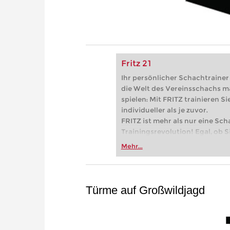
Fritz 21
Ihr persönlicher Schachtrainer -
die Welt des Vereinsschachs m
spielen: Mit FRITZ trainieren Sie
individueller als je zuvor.
FRITZ ist mehr als nur eine Sch
Trainingsrevolution! Egal, ob Si
Vereinsschachs machen oder ber
Mehr...
FRITZ trainieren Sie effizienter,
zuvor.
Türme auf Großwildjagd