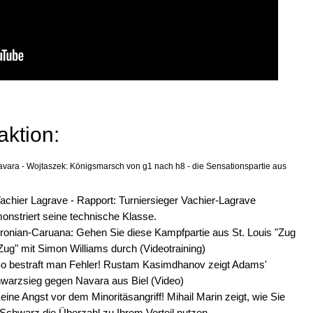
aktion:
avara - Wojtaszek: Königsmarsch von g1 nach h8 - die Sensationspartie aus
Vachier Lagrave - Rapport: Turniersieger Vachier-Lagrave
onstriert seine technische Klasse.
Aronian-Caruana: Gehen Sie diese Kampfpartie aus St. Louis "Zug
 Zug" mit Simon Williams durch (Videotraining)
So bestraft man Fehler! Rustam Kasimdhanov zeigt Adams'
warzsieg gegen Navara aus Biel (Video)
Keine Angst vor dem Minoritäsangriff! Mihail Marin zeigt, wie Sie
 Schwarz die Überzahl zu Ihrem Vorteil nutzen.