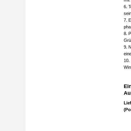
6. 
sei
7. 
pha
8. 
Grü
9. 
ein
10.
Win
Ei
Au
Lie
(Po