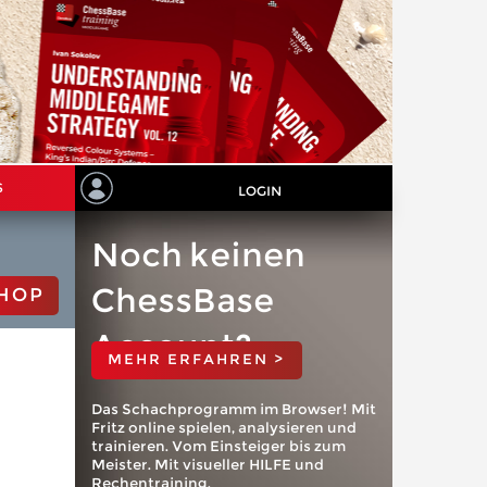
S
LOGIN
Noch keinen
ChessBase
HOP
Account?
MEHR ERFAHREN >
Das Schachprogramm im Browser! Mit
Fritz online spielen, analysieren und
trainieren. Vom Einsteiger bis zum
Meister. Mit visueller HILFE und
Rechentraining.