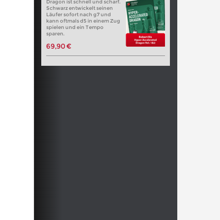
Dragon ist schnell und scharf.
Schwarz entwickelt seinen
Läufer sofort nach g7 und
kann oftmals d5 in einem Zug
spielen und ein Tempo
sparen.
69,90 €