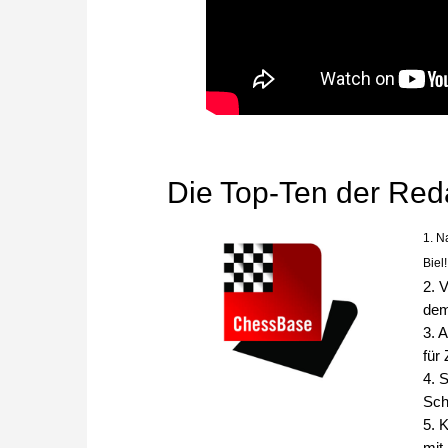
Die Top-Ten der Red
1. N
Biel!
2. 
dem
3. 
für
4. 
Sch
5. 
mit