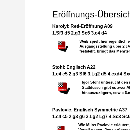
Eröffnungs-Übersic
Karolyi: Reti-Eröffnung A09
1.Sf3 d5 2.g3 Sc6 3.c4 d4
Weiß spielt hier eigentlich 
Ausgangsstellung über 2.c4
feststellt, bringt das Mehr
Stohl: Englisch A22
1.c4 e5 2.g3 Sf6 3.Lg2 d5 4.cxd4 S
Igor Stohl untersucht den 
Stattdessen gibt es zwei A
hinauszuzögern, sowie 6.e
Pavlovic: Englisch Symmetrie A37
1.c4 c5 2.g3 g6 3.Lg2 Lg7 4.Sc3 Sc6
Wie Milos Pavlovic erläutert
Vorteil geben. Das vorüberg