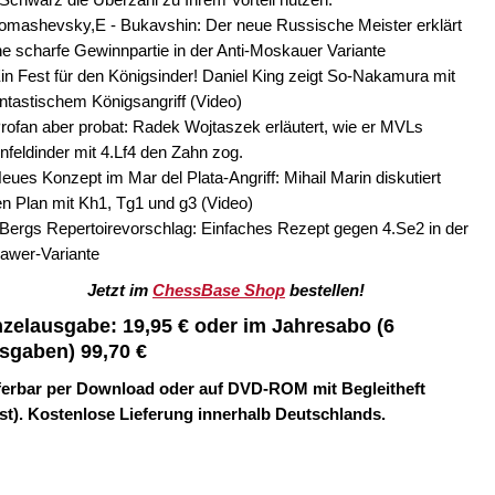
Tomashevsky,E - Bukavshin: Der neue Russische Meister erklärt
ne scharfe Gewinnpartie in der Anti-Moskauer Variante
Ein Fest für den Königsinder! Daniel King zeigt So-Nakamura mit
ntastischem Königsangriff (Video)
Profan aber probat: Radek Wojtaszek erläutert, wie er MVLs
nfeldinder mit 4.Lf4 den Zahn zog.
Neues Konzept im Mar del Plata-Angriff: Mihail Marin diskutiert
en Plan mit Kh1, Tg1 und g3 (Video)
 Bergs Repertoirevorschlag: Einfaches Rezept gegen 4.Se2 in der
awer-Variante
Jetzt im
ChessBase Shop
bestellen!
nzelausgabe: 19,95 € oder im Jahresabo (6
sgaben) 99,70 €
ferbar per Download oder auf DVD-ROM mit Begleitheft
st). Kostenlose Lieferung innerhalb Deutschlands.