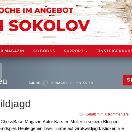
CB MAGAZIN
CB BOOKS
SUPPORT
EINSTEIGERKUR
en
S
SUCHE:
SPRACHE:
DE
EN
ES
FR
ldjagd
Gefällt mir!
|
0 Kommentare
n ChessBase-Magazin-Autor Karsten Müller in seinem Blog ein
Endspiel. Heute gehen zwei Türme auf Großwildjagd. Klicken Sie