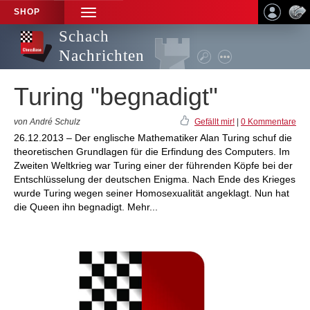
SHOP
TOGGLE
NAVIGATION
Schach
Nachrichten
Turing "begnadigt"
von André Schulz
Gefällt mir!
|
0 Kommentare
26.12.2013 – Der englische Mathematiker Alan Turing schuf die
theoretischen Grundlagen für die Erfindung des Computers. Im
Zweiten Weltkrieg war Turing einer der führenden Köpfe bei der
Entschlüsselung der deutschen Enigma. Nach Ende des Krieges
wurde Turing wegen seiner Homosexualität angeklagt. Nun hat
die Queen ihn begnadigt. Mehr...