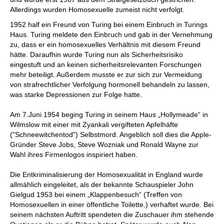
Allerdings wurden Homosexuelle zumeist nicht verfolgt.
1952 half ein Freund von Turing bei einem Einbruch in Turings
Haus. Turing meldete den Einbruch und gab in der Vernehmung
zu, dass er ein homosexuelles Verhältnis mit diesem Freund
hätte. Daraufhin wurde Turing nun als Sicherheitsrisiko
eingestuft und an keinen sicherheitsrelevanten Forschungen
mehr beteiligt. Außerdem musste er zur sich zur Vermeidung
von strafrechtlicher Verfolgung hormonell behandeln zu lassen,
was starke Depressionen zur Folge hatte.
Am 7.Juni 1954 beging Turing in seinem Haus „Hollymeade“ in
Wilmslow mit einer mit Zyankali vergifteten Apfelhäfte
("Schneewitchentod") Selbstmord. Angeblich soll dies die Apple-
Gründer Steve Jobs, Steve Wozniak und Ronald Wayne zur
Wahl ihres Firmenlogos inspiriert haben.
Die Entkriminalisierung der Homosexualität in England wurde
allmählich eingeleitet, als der bekannte Schauspieler John
Gielgud 1953 bei einem „Klappenbesuch“ (Treffen von
Homosexuellen in einer öffentliche Toilette.) verhaftet wurde. Bei
seinem nächsten Auftritt spendeten die Zuschauer ihm stehende