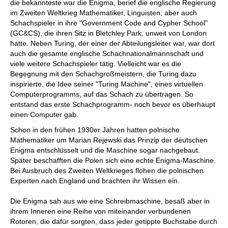
die bekannteste war die Enigma, berief die englische Regierung
im Zweiten Weltkrieg Mathematiker, Linguisten, aber auch
Schachspieler in ihre "Government Code and Cypher School"
(GC&CS), die ihren Sitz in Bletchley Park, unweit von London
hatte. Neben Turing, der einer der Abteilungsleiter war, war dort
auch die gesamte englische Schachnationalmannschaft und
viele weitere Schachspieler tätig. Vielleicht war es die
Begegnung mit den Schachgroßmeistern, die Turing dazu
inspirierte, die Idee seiner "Turing Machine", eines virtuellen
Computerprogramms, auf das Schach zu übertragen. So
entstand das erste Schachprogramm- noch bevor es überhaupt
einen Computer gab.
Schon in den frühen 1930er Jahren hatten polnische
Mathematiker um Marian Rejewski das Prinzip der deutschen
Enigma entschlüsselt und die Maschine sogar nachgebaut.
Später beschafften die Polen sich eine echte Enigma-Maschine.
Bei Ausbruch des Zweiten Weltkrieges flohen die polnischen
Experten nach England und brachten ihr Wissen ein.
Die Enigma sah aus wie eine Schreibmaschine, besaß aber in
ihrem Inneren eine Reihe von miteinander verbundenen
Rotoren, die dafür sorgten, dass jeder getippte Buchstabe durch