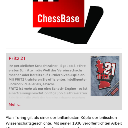
Fritz 21
Ihr persönlicher Schachtrainer - Egal, ob Sie Ihre
ersten Schritte in die Welt des Vereinsschachs
machen oder bereits auf Turnierniveau spielen:
Mit FRITZ trainieren Sie effizienter, intelligenter
und individueller als je zuvor.
FRITZ ist mehr als nur eine Schach-Engine – es ist
eine Trainingsrevolution! Egal, ob Sie Ihre ersten
Schritte in die Welt des Vereinsschachs machen
oder bereits auf Turnierniveau spielen: Mit
Mehr...
FRITZ trainieren Sie effizienter, intelligenter und
individueller als je zuvor.
Alan Turing gilt als einer der brillantesten Köpfe der britischen
Wissenschaftsgeschichte. Mit seiner 1936 veröffentlichten Arbeit