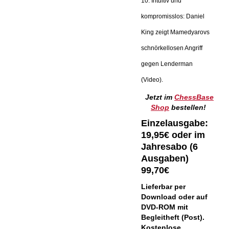
10. Intuitiv und
kompromisslos: Daniel
King zeigt Mamedyarovs
schnörkellosen Angriff
gegen Lenderman
(Video).
Jetzt im
ChessBase
Shop
bestellen!
Einzelausgabe:
19,95€ oder im
Jahresabo (6
Ausgaben)
99,70€
Lieferbar per
Download oder auf
DVD-ROM mit
Begleitheft (Post).
Kostenlose