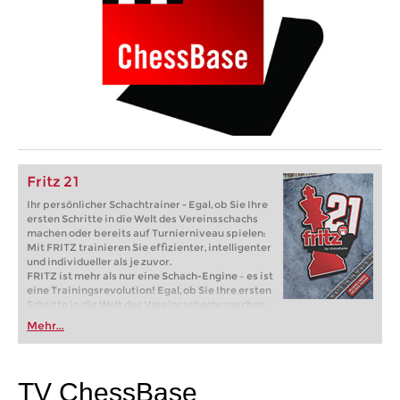
Fritz 21
Ihr persönlicher Schachtrainer - Egal, ob Sie Ihre
ersten Schritte in die Welt des Vereinsschachs
machen oder bereits auf Turnierniveau spielen:
Mit FRITZ trainieren Sie effizienter, intelligenter
und individueller als je zuvor.
FRITZ ist mehr als nur eine Schach-Engine – es ist
eine Trainingsrevolution! Egal, ob Sie Ihre ersten
Schritte in die Welt des Vereinsschachs machen
oder bereits auf Turnierniveau spielen: Mit
Mehr...
FRITZ trainieren Sie effizienter, intelligenter und
individueller als je zuvor.
TV ChessBase