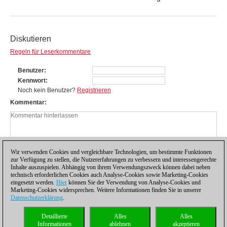
Diskutieren
Regeln für Leserkommentare
Benutzer
Kennwort
Noch kein Benutzer?
Registrieren
Kommentar
Wir verwenden Cookies und vergleichbare Technologien, um bestimmte Funktionen
zur Verfügung zu stellen, die Nutzererfahrungen zu verbessern und interessengerechte
Inhalte auszuspielen. Abhängig von ihrem Verwendungszweck können dabei neben
technisch erforderlichen Cookies auch Analyse-Cookies sowie Marketing-Cookies
eingesetzt werden.
Hier
können Sie der Verwendung von Analyse-Cookies und
Marketing-Cookies widersprechen. Weitere Informationen finden Sie in unserer
Datenschutzerklärung
.
Datenschutzhinweis
|
Impressum
|
Kontakt
|
Cookies Management
|
Lizenzen
|
Detaillierte
Alles
Alles
Compliance Hotline
|
Home
Informationen
ablehnen
akzeptieren