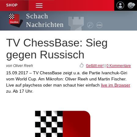
SHOP
TOGGLE
NAVIGATION
Schach
Nachrichten
TV ChessBase: Sieg
gegen Russisch
von Oliver Reeh
Gefällt mir!
|
0 Kommentare
15.09.2017 – TV ChessBase zeigt u.a. die Partie Ivanchuk-Giri
vom World Cup. Am Mikrofon: Oliver Reeh und Martin Fischer.
Live auf playchess oder man schaut hier einfach
live im Browser
zu. Ab 17 Uhr.