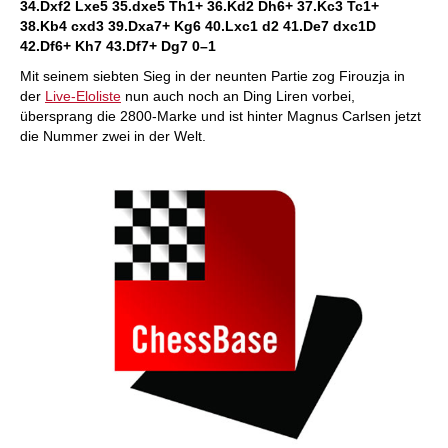
34.Dxf2 Lxe5 35.dxe5 Th1+ 36.Kd2 Dh6+ 37.Kc3 Tc1+
38.Kb4 cxd3 39.Dxa7+ Kg6 40.Lxc1 d2 41.De7 dxc1D
42.Df6+ Kh7 43.Df7+ Dg7
0–1
Mit seinem siebten Sieg in der neunten Partie zog Firouzja in
der
Live-Eloliste
nun auch noch an Ding Liren vorbei,
übersprang die 2800-Marke und ist hinter Magnus Carlsen jetzt
die Nummer zwei in der Welt.