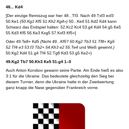
48... Kd4
[Der einzige Remiszug war hier 48...Tf3. Nach 49.Txf3 exf3
50.Ke1
(50.Kg1 Kf5 51.Kh2 Kg4=)
50...Ke4 51.Kd2 Kd4 kann
Schwarz das Endspiel halten: 52.Kc2 Kc4 53.g4 Kd4 54.g5 Ke5
55.Kd3 Kf5 56.Ke3 Kxg5 57.Kxf3 Kf5=]
Oder 49.Te8+ Kd5
(
Nicht
49...Kf5? 50.Kg2 Tb3 51.Tf8+ Kg5
52.Tf4 e3 53.f3 Tb2+ 54.Kh3 e2 55.Te4
und Weiß gewinnt.
)
50.Kg2 Kd4 51.g4 Tf4 52.Tg8 Kd3 53.g5 Ke2=)
49.Kg2 Tb7 50.Kh3 Ke5 51.g4
1–0
Auch Anton Korobov gewann seine Partie. Am Ende hieß es also
3:1 für die Ukraine. Das bedeutete gleichzeitig den Sieg bei
diesem Turnier, denn die Ukraine hatte in der Zweitwertung
ganz knapp die Nase gegenüber Frankreich vorne.