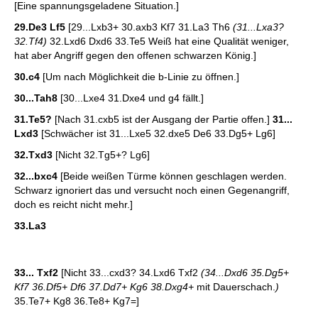
[Eine spannungsgeladene Situation.]
29.De3 Lf5
[29...Lxb3+ 30.axb3 Kf7 31.La3 Th6
(31...Lxa3?
32.Tf4)
32.Lxd6 Dxd6 33.Te5 Weiß hat eine Qualität weniger,
hat aber Angriff gegen den offenen schwarzen König.]
30.c4
[Um nach Möglichkeit die b-Linie zu öffnen.]
30...Tah8
[30...Lxe4 31.Dxe4 und g4 fällt.]
31.Te5?
[Nach 31.cxb5 ist der Ausgang der Partie offen.]
31...
Lxd3
[Schwächer ist 31...Lxe5 32.dxe5 De6 33.Dg5+ Lg6]
32.Txd3
[Nicht 32.Tg5+? Lg6]
32...bxc4
[Beide weißen Türme können geschlagen werden.
Schwarz ignoriert das und versucht noch einen Gegenangriff,
doch es reicht nicht mehr.]
33.La3
33... Txf2
[Nicht 33...cxd3? 34.Lxd6 Txf2
(34...Dxd6 35.Dg5+
Kf7 36.Df5+ Df6 37.Dd7+ Kg6 38.Dxg4+
mit Dauerschach.
)
35.Te7+ Kg8 36.Te8+ Kg7=]