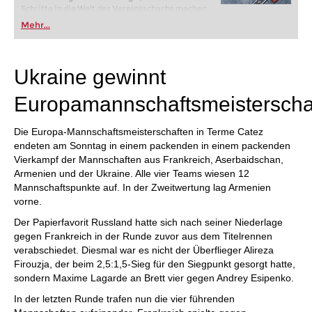
Schritte in die Welt des Vereinsschachs machen
oder bereits auf Turnierniveau spielen: Mit
Mehr...
FRITZ trainieren Sie effizienter, intelligenter und
individueller als je zuvor.
Ukraine gewinnt
Europamannschaftsmeisterscha
Die Europa-Mannschaftsmeisterschaften in Terme Catez
endeten am Sonntag in einem packenden in einem packenden
Vierkampf der Mannschaften aus Frankreich, Aserbaidschan,
Armenien und der Ukraine. Alle vier Teams wiesen 12
Mannschaftspunkte auf. In der Zweitwertung lag Armenien
vorne.
Der Papierfavorit Russland hatte sich nach seiner Niederlage
gegen Frankreich in der Runde zuvor aus dem Titelrennen
verabschiedet. Diesmal war es nicht der Überflieger Alireza
Firouzja, der beim 2,5:1,5-Sieg für den Siegpunkt gesorgt hatte,
sondern Maxime Lagarde an Brett vier gegen Andrey Esipenko.
In der letzten Runde trafen nun die vier führenden