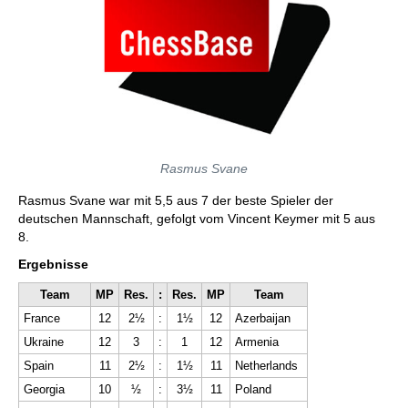
Rasmus Svane
Rasmus Svane war mit 5,5 aus 7 der beste Spieler der
deutschen Mannschaft, gefolgt vom Vincent Keymer mit 5 aus
8.
Ergebnisse
Team
MP
Res.
:
Res.
MP
Team
France
12
2½
:
1½
12
Azerbaijan
Ukraine
12
3
:
1
12
Armenia
Spain
11
2½
:
1½
11
Netherlands
Georgia
10
½
:
3½
11
Poland