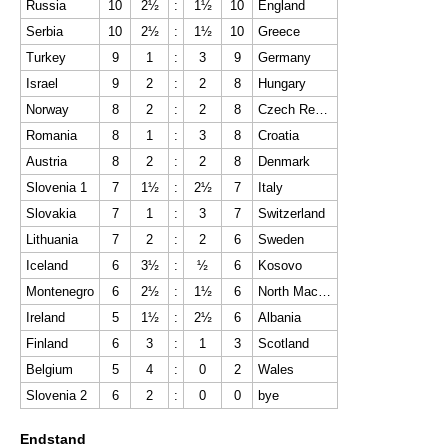
Russia
10
2½
:
1½
10
England
Serbia
10
2½
:
1½
10
Greece
Turkey
9
1
:
3
9
Germany
Israel
9
2
:
2
8
Hungary
Norway
8
2
:
2
8
Czech Republic
Romania
8
1
:
3
8
Croatia
Austria
8
2
:
2
8
Denmark
Slovenia 1
7
1½
:
2½
7
Italy
Slovakia
7
1
:
3
7
Switzerland
Lithuania
7
2
:
2
6
Sweden
Iceland
6
3½
:
½
6
Kosovo
Montenegro
6
2½
:
1½
6
North Macedonia
Ireland
5
1½
:
2½
6
Albania
Finland
6
3
:
1
3
Scotland
Belgium
5
4
:
0
2
Wales
Slovenia 2
6
2
:
0
0
bye
Endstand