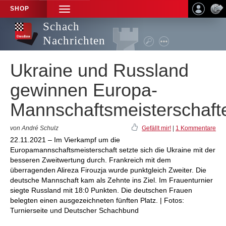
SHOP
TOGGLE
NAVIGATION
Schach
Nachrichten
Ukraine und Russland
gewinnen Europa-
Mannschaftsmeisterschaft
von André Schulz
Gefällt mir!
|
1 Kommentare
22.11.2021 – Im Vierkampf um die
Europamannschaftsmeisterschaft setzte sich die Ukraine mit der
besseren Zweitwertung durch. Frankreich mit dem
überragenden Alireza Firouzja wurde punktgleich Zweiter. Die
deutsche Mannschaft kam als Zehnte ins Ziel. Im Frauenturnier
siegte Russland mit 18:0 Punkten. Die deutschen Frauen
belegten einen ausgezeichneten fünften Platz. | Fotos:
Turnierseite und Deutscher Schachbund