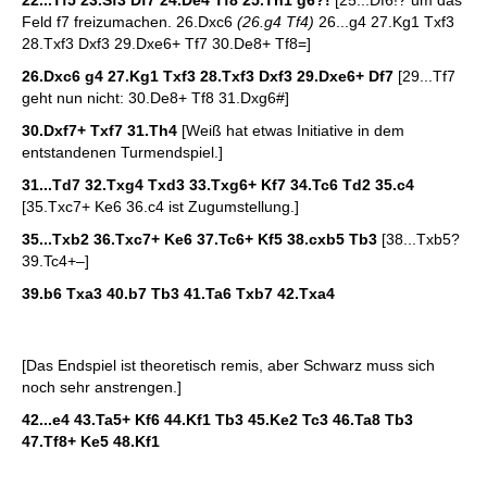
22...Tf5 23.Sf3 Df7 24.De4 Tf8 25.Th1 g6?!
[25...Df6!? um das
Feld f7 freizumachen. 26.Dxc6
(26.g4 Tf4)
26...g4 27.Kg1 Txf3
28.Txf3 Dxf3 29.Dxe6+ Tf7 30.De8+ Tf8=]
26.Dxc6 g4 27.Kg1 Txf3 28.Txf3 Dxf3 29.Dxe6+ Df7
[29...Tf7
geht nun nicht: 30.De8+ Tf8 31.Dxg6#]
30.Dxf7+ Txf7 31.Th4
[Weiß hat etwas Initiative in dem
entstandenen Turmendspiel.]
31...Td7 32.Txg4 Txd3 33.Txg6+ Kf7 34.Tc6 Td2 35.c4
[35.Txc7+ Ke6 36.c4 ist Zugumstellung.]
35...Txb2 36.Txc7+ Ke6 37.Tc6+ Kf5 38.cxb5 Tb3
[38...Txb5?
39.Tc4+–]
39.b6 Txa3 40.b7 Tb3 41.Ta6 Txb7 42.Txa4
[Das Endspiel ist theoretisch remis, aber Schwarz muss sich
noch sehr anstrengen.]
42...e4 43.Ta5+ Kf6 44.Kf1 Tb3 45.Ke2 Tc3 46.Ta8 Tb3
47.Tf8+ Ke5 48.Kf1