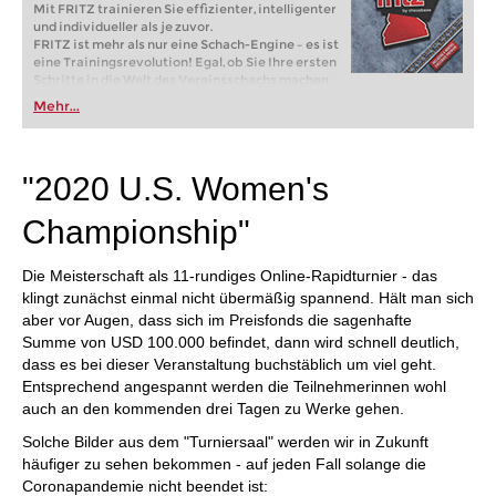
Mit FRITZ trainieren Sie effizienter, intelligenter
und individueller als je zuvor.
FRITZ ist mehr als nur eine Schach-Engine – es ist
eine Trainingsrevolution! Egal, ob Sie Ihre ersten
Schritte in die Welt des Vereinsschachs machen
oder bereits auf Turnierniveau spielen: Mit
Mehr...
FRITZ trainieren Sie effizienter, intelligenter und
individueller als je zuvor.
"2020 U.S. Women's
Championship"
Die Meisterschaft als 11-rundiges Online-Rapidturnier - das
klingt zunächst einmal nicht übermäßig spannend. Hält man sich
aber vor Augen, dass sich im Preisfonds die sagenhafte
Summe von USD 100.000 befindet, dann wird schnell deutlich,
dass es bei dieser Veranstaltung buchstäblich um viel geht.
Entsprechend angespannt werden die Teilnehmerinnen wohl
auch an den kommenden drei Tagen zu Werke gehen.
Solche Bilder aus dem "Turniersaal" werden wir in Zukunft
häufiger zu sehen bekommen - auf jeden Fall solange die
Coronapandemie nicht beendet ist: