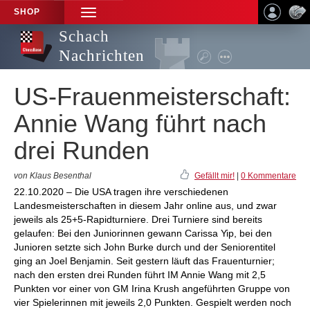
SHOP
TOGGLE
NAVIGATION
Schach
Nachrichten
US-Frauenmeisterschaft:
Annie Wang führt nach
drei Runden
von Klaus Besenthal
Gefällt mir!
|
0 Kommentare
22.10.2020 – Die USA tragen ihre verschiedenen
Landesmeisterschaften in diesem Jahr online aus, und zwar
jeweils als 25+5-Rapidturniere. Drei Turniere sind bereits
gelaufen: Bei den Juniorinnen gewann Carissa Yip, bei den
Junioren setzte sich John Burke durch und der Seniorentitel
ging an Joel Benjamin. Seit gestern läuft das Frauenturnier;
nach den ersten drei Runden führt IM Annie Wang mit 2,5
Punkten vor einer von GM Irina Krush angeführten Gruppe von
vier Spielerinnen mit jeweils 2,0 Punkten. Gespielt werden noch