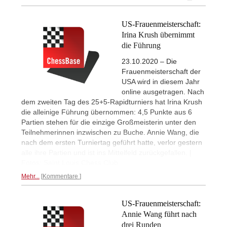
US-Frauenmeisterschaft:
Irina Krush übernimmt
die Führung
23.10.2020 – Die
Frauenmeisterschaft der
USA wird in diesem Jahr
online ausgetragen. Nach
dem zweiten Tag des 25+5-Rapidturniers hat Irina Krush
die alleinige Führung übernommen: 4,5 Punkte aus 6
Partien stehen für die einzige Großmeisterin unter den
Teilnehmerinnen inzwischen zu Buche. Annie Wang, die
nach dem ersten Turniertag geführt hatte, verlor gestern
alle ihre Partien und ist ins Mittelfeld zurückgefallen. |
Fotos: Saint Louis Chess Club
Mehr...
Kommentare
US-Frauenmeisterschaft:
Annie Wang führt nach
drei Runden