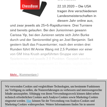
22.10.2020 – Die USA
tragen ihre verschiedenen
Landesmeisterschaften in
diesem Jahr online aus,
und zwar jeweils als 25+5-Rapidturniere. Drei Turniere
sind bereits gelaufen: Bei den Juniorinnen gewann
Carissa Yip, bei den Junioren setzte sich John Burke
durch und der Seniorentitel ging an Joel Benjamin. Seit
gestern läuft das Frauenturnier; nach den ersten drei
Runden führt IM Annie Wang mit 2,5 Punkten vor einer
von GM Irina Krush angeführten Gruppe von vier
Spielerinnen mit jeweils 2,0 Punkten. Gespielt werden
noch bis Samstag insgesamt 11 Runden, täglich ab 20
Uhr deutscher Zeit. | Fotos: Saint Louis Chess Club
Mehr...
Kommentare
Wir verwenden Cookies und vergleichbare Technologien, um bestimmte Funktionen
1
zur Verfügung zu stellen, die Nutzererfahrungen zu verbessern und interessengerechte
Inhalte auszuspielen. Abhängig von ihrem Verwendungszweck können dabei neben
technisch erforderlichen Cookies auch Analyse-Cookies sowie Marketing-Cookies
eingesetzt werden.
Hier
können Sie der Verwendung von Analyse-Cookies und
Marketing-Cookies widersprechen. Weitere Informationen finden Sie in unserer