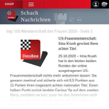
SHOP
TOGGLE
NAVIGATION
Schach
Nachrichten
tag: US-Meisterschaft der Frauen 2020 - Seite 1
US-Frauenmeisterschaft:
Irina Krush gewinnt ihren
achten Titel
25.10.2020 – Irina Krush
hat in den letzten beiden
Runden der online
ausgetragenen US-
Frauenmeisterschaft nichts mehr anbrennen lassen: Sie
gewann zweimal und sicherte sich mit 8,5 Punkten aus
11 Partien ihren insgesamt achten nationalen Titel. Einen
halben Punkt zurück landete Carissa Yip auf dem zweiten
Rang, nachdem sie kurz zuvor bei den Juniorinnen noch
Meisterin geworden war. Es wurden 25+5-Rapidpartien
gespielt. | Fotos: Saint Louis Chess Club