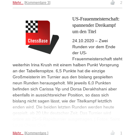
Mehr...
Kommentare 3
2
US-Frauenmeisterschaft:
spannender Dreikampf
um den Titel
24.10.2020 – Zwei
Runden vor dem Ende
der US-
Frauenmeisterschaft steht
weiterhin Irina Krush mit einem halben Punkt Vorsprung
an der Tabellenspitze. 6,5 Punkte hat die einzige
Großmeisterin im Turnier aus den bislang gespielten
neun Runden herausgeholt. Mit jeweils 6,0 Punkten
befinden sich Carissa Yip und Dorsa Derakhshani aber
ebenfalls in aussichtsreicher Position, so dass sich
bislang nicht sagen lässt, wie der Titelkampf letztlich
enden wird. Die beiden letzten Runden werden heute
gespielt, ab 20 Uhr deutscher Zeit. Das Turnier wird
online als 25+5-Rapidturnier ausgetragen. | Fotos: Saint
Louis Chess Club
Mehr...
Kommentare
1