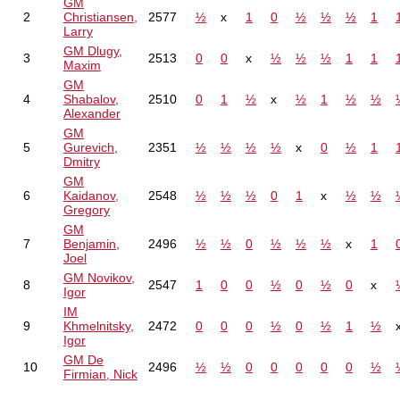
GM
2
Christiansen,
2577
½
x
1
0
½
½
½
1
Larry
GM Dlugy,
3
2513
0
0
x
½
½
½
1
1
Maxim
GM
4
Shabalov,
2510
0
1
½
x
½
1
½
½
Alexander
GM
5
Gurevich,
2351
½
½
½
½
x
0
½
1
Dmitry
GM
6
Kaidanov,
2548
½
½
½
0
1
x
½
½
Gregory
GM
7
Benjamin,
2496
½
½
0
½
½
½
x
1
Joel
GM Novikov,
8
2547
1
0
0
½
0
½
0
x
Igor
IM
9
Khmelnitsky,
2472
0
0
0
½
0
½
1
½
Igor
GM De
10
2496
½
½
0
0
0
0
0
½
Firmian, Nick