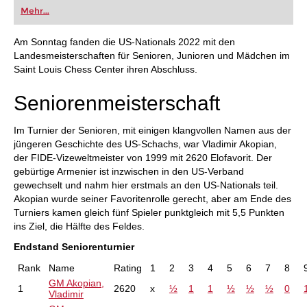
oder bereits auf Turnierniveau spielen: Mit
Mehr...
FRITZ trainieren Sie effizienter, intelligenter und
individueller als je zuvor.
Am Sonntag fanden die US-Nationals 2022 mit den
Landesmeisterschaften für Senioren, Junioren und Mädchen im
Saint Louis Chess Center ihren Abschluss.
Seniorenmeisterschaft
Im Turnier der Senioren, mit einigen klangvollen Namen aus der
jüngeren Geschichte des US-Schachs, war Vladimir Akopian,
der FIDE-Vizeweltmeister von 1999 mit 2620 Elofavorit. Der
gebürtige Armenier ist inzwischen in den US-Verband
gewechselt und nahm hier erstmals an den US-Nationals teil.
Akopian wurde seiner Favoritenrolle gerecht, aber am Ende des
Turniers kamen gleich fünf Spieler punktgleich mit 5,5 Punkten
ins Ziel, die Hälfte des Feldes.
Endstand Seniorenturnier
Rank
Name
Rating
1
2
3
4
5
6
7
8
GM Akopian,
1
2620
x
½
1
1
½
½
½
0
Vladimir