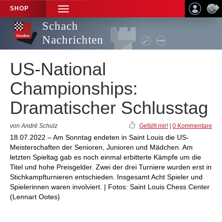
SHOP
TOGGLE
NAVIGATION
Schach
Nachrichten
US-National
Championships:
Dramatischer Schlusstag
von André Schulz
Gefällt mir!
|
0 Kommentare
18.07.2022 – Am Sonntag endeten in Saint Louis die US-
Meisterschaften der Senioren, Junioren und Mädchen. Am
letzten Spieltag gab es noch einmal erbitterte Kämpfe um die
Titel und hohe Preisgelder. Zwei der drei Turniere wurden erst in
Stichkampfturnieren entschieden. Insgesamt Acht Spieler und
Spielerinnen waren involviert. | Fotos: Saint Louis Chess Center
(Lennart Ootes)