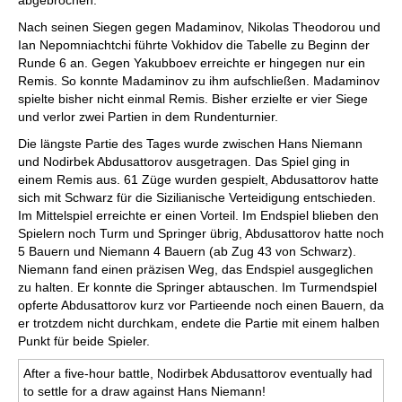
abgebrochen.
Nach seinen Siegen gegen Madaminov, Nikolas Theodorou und
Ian Nepomniachtchi führte Vokhidov die Tabelle zu Beginn der
Runde 6 an. Gegen Yakubboev erreichte er hingegen nur ein
Remis. So konnte Madaminov zu ihm aufschließen. Madaminov
spielte bisher nicht einmal Remis. Bisher erzielte er vier Siege
und verlor zwei Partien in dem Rundenturnier.
Die längste Partie des Tages wurde zwischen Hans Niemann
und Nodirbek Abdusattorov ausgetragen. Das Spiel ging in
einem Remis aus. 61 Züge wurden gespielt, Abdusattorov hatte
sich mit Schwarz für die Sizilianische Verteidigung entschieden.
Im Mittelspiel erreichte er einen Vorteil. Im Endspiel blieben den
Spielern noch Turm und Springer übrig, Abdusattorov hatte noch
5 Bauern und Niemann 4 Bauern (ab Zug 43 von Schwarz).
Niemann fand einen präzisen Weg, das Endspiel ausgeglichen
zu halten. Er konnte die Springer abtauschen. Im Turmendspiel
opferte Abdusattorov kurz vor Partieende noch einen Bauern, da
er trotzdem nicht durchkam, endete die Partie mit einem halben
Punkt für beide Spieler.
After a five-hour battle, Nodirbek Abdusattorov eventually had
to settle for a draw against Hans Niemann!