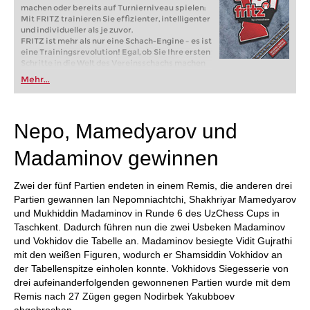
machen oder bereits auf Turnierniveau spielen:
Mit FRITZ trainieren Sie effizienter, intelligenter
und individueller als je zuvor.
FRITZ ist mehr als nur eine Schach-Engine – es ist
eine Trainingsrevolution! Egal, ob Sie Ihre ersten
Schritte in die Welt des Vereinsschachs machen
oder bereits auf Turnierniveau spielen: Mit
Mehr...
FRITZ trainieren Sie effizienter, intelligenter und
individueller als je zuvor.
Nepo, Mamedyarov und
Madaminov gewinnen
Zwei der fünf Partien endeten in einem Remis, die anderen drei
Partien gewannen Ian Nepomniachtchi, Shakhriyar Mamedyarov
und Mukhiddin Madaminov in Runde 6 des UzChess Cups in
Taschkent. Dadurch führen nun die zwei Usbeken Madaminov
und Vokhidov die Tabelle an. Madaminov besiegte Vidit Gujrathi
mit den weißen Figuren, wodurch er Shamsiddin Vokhidov an
der Tabellenspitze einholen konnte. Vokhidovs Siegesserie von
drei aufeinanderfolgenden gewonnenen Partien wurde mit dem
Remis nach 27 Zügen gegen Nodirbek Yakubboev