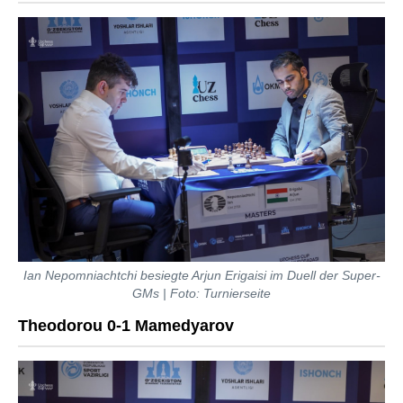
Ian Nepomniachtchi besiegte Arjun Erigaisi im Duell der Super-
GMs | Foto: Turnierseite
Theodorou 0-1 Mamedyarov