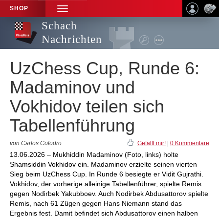
SHOP
TOGGLE
NAVIGATION
Schach
Nachrichten
UzChess Cup, Runde 6:
Madaminov und
Vokhidov teilen sich
Tabellenführung
von Carlos Colodro
Gefällt mir!
|
0 Kommentare
13.06.2026 – Mukhiddin Madaminov (Foto, links) holte
Shamsiddin Vokhidov ein. Madaminov erzielte seinen vierten
Sieg beim UzChess Cup. In Runde 6 besiegte er Vidit Gujrathi.
Vokhidov, der vorherige alleinige Tabellenführer, spielte Remis
gegen Nodirbek Yakubboev. Auch Nodirbek Abdusattorov spielte
Remis, nach 61 Zügen gegen Hans Niemann stand das
Ergebnis fest. Damit befindet sich Abdusattorov einen halben