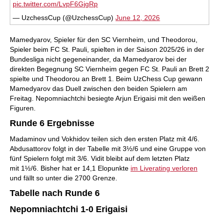
pic.twitter.com/LvpF6GjgRp
— UzchessCup (@UzchessCup)
June 12, 2026
Mamedyarov, Spieler für den SC Viernheim, und Theodorou,
Spieler beim FC St. Pauli, spielten in der Saison 2025/26 in der
Bundesliga nicht gegeneinander, da Mamedyarov bei der
direkten Begegnung SC Viernheim gegen FC St. Pauli an Brett 2
spielte und Theodorou an Brett 1. Beim UzChess Cup gewann
Mamedyarov das Duell zwischen den beiden Spielern am
Freitag. Nepomniachtchi besiegte Arjun Erigaisi mit den weißen
Figuren.
Runde 6 Ergebnisse
Madaminov und Vokhidov teilen sich den ersten Platz mit 4/6.
Abdusattorov folgt in der Tabelle mit 3½/6 und eine Gruppe von
fünf Spielern folgt mit 3/6. Vidit bleibt auf dem letzten Platz
mit 1½/6. Bisher hat er 14,1 Elopunkte
im Liverating verloren
und fällt so unter die 2700 Grenze.
Tabelle nach Runde 6
Nepomniachtchi 1-0 Erigaisi