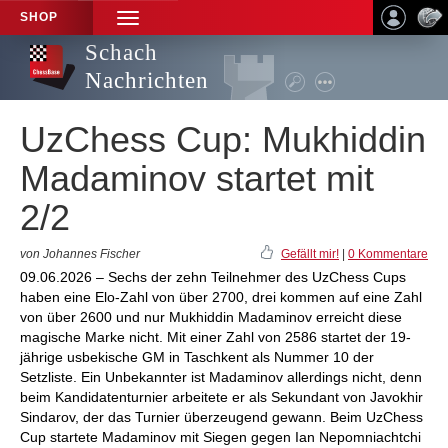
SHOP
TOGGLE
NAVIGATION
Schach
Nachrichten
UzChess Cup: Mukhiddin
Madaminov startet mit
2/2
von Johannes Fischer
Gefällt mir!
|
0 Kommentare
09.06.2026 – Sechs der zehn Teilnehmer des UzChess Cups
haben eine Elo-Zahl von über 2700, drei kommen auf eine Zahl
von über 2600 und nur Mukhiddin Madaminov erreicht diese
magische Marke nicht. Mit einer Zahl von 2586 startet der 19-
jährige usbekische GM in Taschkent als Nummer 10 der
Setzliste. Ein Unbekannter ist Madaminov allerdings nicht, denn
beim Kandidatenturnier arbeitete er als Sekundant von Javokhir
Sindarov, der das Turnier überzeugend gewann. Beim UzChess
Cup startete Madaminov mit Siegen gegen Ian Nepomniachtchi