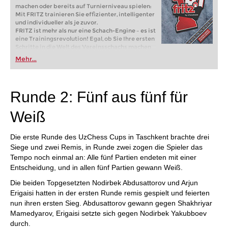
machen oder bereits auf Turnierniveau spielen:
Mit FRITZ trainieren Sie effizienter, intelligenter
und individueller als je zuvor.
FRITZ ist mehr als nur eine Schach-Engine – es ist
eine Trainingsrevolution! Egal, ob Sie Ihre ersten
Schritte in die Welt des Vereinsschachs machen
oder bereits auf Turnierniveau spielen: Mit
Mehr...
FRITZ trainieren Sie effizienter, intelligenter und
individueller als je zuvor.
Runde 2: Fünf aus fünf für
Weiß
Die erste Runde des UzChess Cups in Taschkent brachte drei
Siege und zwei Remis, in Runde zwei zogen die Spieler das
Tempo noch einmal an: Alle fünf Partien endeten mit einer
Entscheidung, und in allen fünf Partien gewann Weiß.
Die beiden Topgesetzten Nodirbek Abdusattorov und Arjun
Erigaisi hatten in der ersten Runde remis gespielt und feierten
nun ihren ersten Sieg. Abdusattorov gewann gegen Shakhriyar
Mamedyarov, Erigaisi setzte sich gegen Nodirbek Yakubboev
durch.