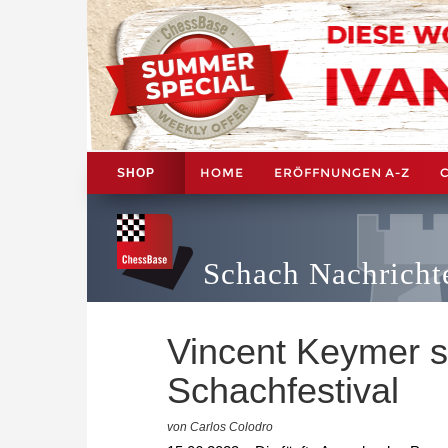
HOME
ERÖFFNUNGEN A-Z
SHOP
Schach Nachricht
Vincent Keymer s
Schachfestival
von Carlos Colodro