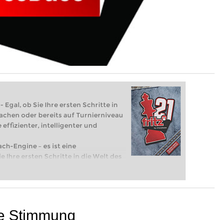
 Egal, ob Sie Ihre ersten Schritte in
achen oder bereits auf Turnierniveau
 effizienter, intelligenter und
ach-Engine – es ist eine
e Ihre ersten Schritte in die Welt des
eits auf Turnierniveau spielen: Mit
 intelligenter und individueller als je
te Stimmung