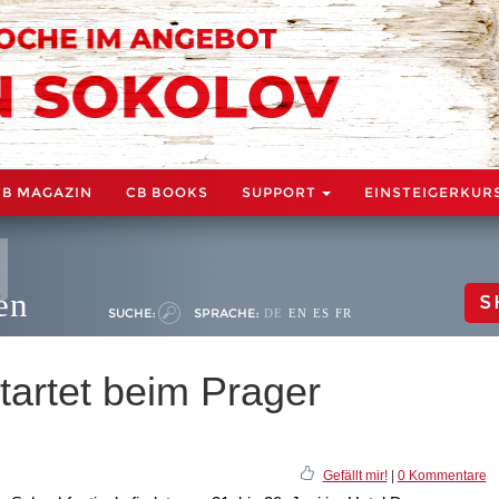
CB MAGAZIN
CB BOOKS
SUPPORT
EINSTEIGERKUR
en
S
SUCHE:
SPRACHE:
DE
EN
ES
FR
tartet beim Prager
Gefällt mir!
|
0 Kommentare