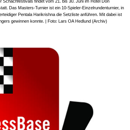
 Schachfestivals findet vom 21. bis 30. Juni im Hotel Don
att. Das Masters-Turnier ist ein 10-Spieler-Einzelrundenturnier, in
idiger Pentala Harikrishna die Setzliste anführen. Mit dabei ist
gers gewinnen konnte. | Foto: Lars OA Hedlund (Archiv)