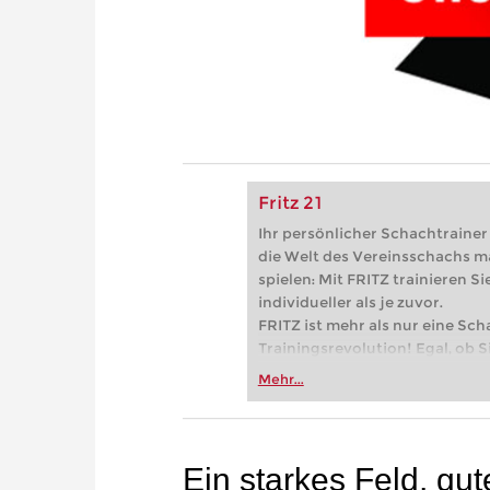
Fritz 21
Ihr persönlicher Schachtrainer -
die Welt des Vereinsschachs m
spielen: Mit FRITZ trainieren Sie
individueller als je zuvor.
FRITZ ist mehr als nur eine Sch
Trainingsrevolution! Egal, ob Si
Vereinsschachs machen oder ber
Mehr...
FRITZ trainieren Sie effizienter,
zuvor.
Ein starkes Feld, gu