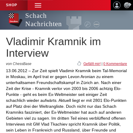
SHOP
TOGGLE
NAVIGATION
Schach
Nachrichten
Vladimir Kramnik im
Interview
von ChessBase
Gefällt mir!
|
0 Kommentare
13.06.2012 – Zur Zeit spielt Vladimir Kramnik beim Tal-Memorial
in Moskau, im April trat er gegen Levon Aronian zu einem
unterhaltsamen Freundschaftskampf in Zürich an. Nach einer
Zeit der Krise - Kramnik verlor von 2003 bis 2006 achtzig Elo-
Punkte - geht es beim Ex-Weltmeister seit einiger Zeit
schachlich wieder aufwärts. Aktuell liegt er mit 2801 Elo-Punkten
auf Platz drei der Weltrangliste. Doch nicht nur das Schach
Kramniks fasziniert, der Ex-Weltmeister hat auch auf anderen
Gebieten viel zu sagen. Im dritten Teil eines verblüffend offenen
Interviews mit GM Vlad Tkachiev spricht Kramnik über Politik,
sein Leben in Frankreich und Russland, über Freunde und