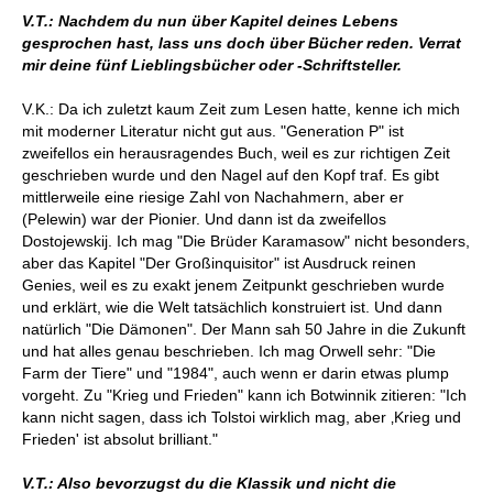
V.T.: Nachdem du nun über Kapitel deines Lebens
gesprochen hast, lass uns doch über Bücher reden. Verrat
mir deine fünf Lieblingsbücher oder -Schriftsteller.
V.K.: Da ich zuletzt kaum Zeit zum Lesen hatte, kenne ich mich
mit moderner Literatur nicht gut aus. "Generation P" ist
zweifellos ein herausragendes Buch, weil es zur richtigen Zeit
geschrieben wurde und den Nagel auf den Kopf traf. Es gibt
mittlerweile eine riesige Zahl von Nachahmern, aber er
(Pelewin) war der Pionier. Und dann ist da zweifellos
Dostojewskij. Ich mag "Die Brüder Karamasow" nicht besonders,
aber das Kapitel "Der Großinquisitor" ist Ausdruck reinen
Genies, weil es zu exakt jenem Zeitpunkt geschrieben wurde
und erklärt, wie die Welt tatsächlich konstruiert ist. Und dann
natürlich "Die Dämonen". Der Mann sah 50 Jahre in die Zukunft
und hat alles genau beschrieben. Ich mag Orwell sehr: "Die
Farm der Tiere" und "1984", auch wenn er darin etwas plump
vorgeht. Zu "Krieg und Frieden" kann ich Botwinnik zitieren: "Ich
kann nicht sagen, dass ich Tolstoi wirklich mag, aber ‚Krieg und
Frieden' ist absolut brilliant."
V.T.: Also bevorzugst du die Klassik und nicht die