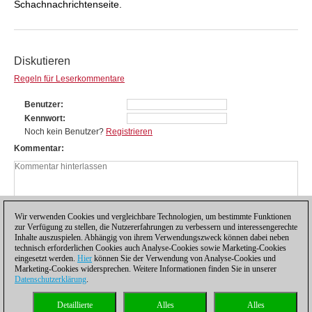
Schachnachrichtenseite.
Diskutieren
Regeln für Leserkommentare
Benutzer
Kennwort
Noch kein Benutzer?
Registrieren
Kommentar
Wir verwenden Cookies und vergleichbare Technologien, um bestimmte Funktionen
zur Verfügung zu stellen, die Nutzererfahrungen zu verbessern und interessengerechte
Inhalte auszuspielen. Abhängig von ihrem Verwendungszweck können dabei neben
technisch erforderlichen Cookies auch Analyse-Cookies sowie Marketing-Cookies
eingesetzt werden.
Hier
können Sie der Verwendung von Analyse-Cookies und
Marketing-Cookies widersprechen. Weitere Informationen finden Sie in unserer
Datenschutzerklärung
.
Datenschutzhinweis
|
Impressum
|
Kontakt
|
Cookies Management
|
Lizenzen
|
Detaillierte
Alles
Alles