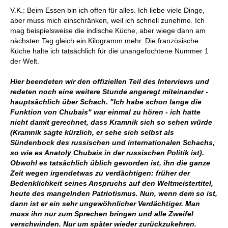
V.K.: Beim Essen bin ich offen für alles. Ich liebe viele Dinge,
aber muss mich einschränken, weil ich schnell zunehme. Ich
mag beispielsweise die indische Küche, aber wiege dann am
nächsten Tag gleich ein Kilogramm mehr. Die französische
Küche halte ich tatsächlich für die unangefochtene Nummer 1
der Welt.
Hier beendeten wir den offiziellen Teil des Interviews und
redeten noch eine weitere Stunde angeregt miteinander -
hauptsächlich über Schach. "Ich habe schon lange die
Funktion von Chubais" war einmal zu hören - ich hatte
nicht damit gerechnet, dass Kramnik sich so sehen würde
(Kramnik sagte kürzlich, er sehe sich selbst als
Sündenbock des russischen und internationalen Schachs,
so wie es Anatoly Chubais in der russischen Politik ist).
Obwohl es tatsächlich üblich geworden ist, ihn die ganze
Zeit wegen irgendetwas zu verdächtigen: früher der
Bedenklichkeit seines Anspruchs auf den Weltmeistertitel,
heute des mangelnden Patriotismus. Nun, wenn dem so ist,
dann ist er ein sehr ungewöhnlicher Verdächtiger. Man
muss ihn nur zum Sprechen bringen und alle Zweifel
verschwinden. Nur um später wieder zurückzukehren.