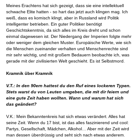
Meines Erachtens hat sich gezeigt, dass sie eine intellektuell
schwache Elite hatten - so hart das jetzt auch klingen mag. Ich
weiß, dass es komisch klingt, aber in Russland wird Politik
intelligenter betrieben. Ein guter Politiker benötigt
Geschichtskenntnis, da sich alles im Kreis dreht und schon
einmal dagewesen ist. Der Niedergang der Imperien folgte mehr
oder weniger dem gleichen Muster. Europäische Werte, wie sich
die Menschen zueinander verhalten und Menschenrechte sind
mir sehr wichtig, und mit großem Bedauern beobachte ich, was
gerade mit der zivilisierten Welt geschieht. Es ist Selbstmord.
Kramnik über Kramnik
V.T.: In den 90ern hattest du den Ruf eines lockeren Typen.
Stets warst du von Leuten umgeben, die mit dir feiern und
eine gute Zeit haben wollten. Wann und warum hat sich
das geändert?
V.K.: Mein Bekanntenkreis hat sich etwas verändert. Alles hat
seine Zeit. Wenn du 17 bist, ist das alles faszinierend und cool:
Partys, Gesellschaft, Mädchen, Alkohol… Aber mit der Zeit wird
man dessen überdrüssig und seht sich nach etwas anderem.