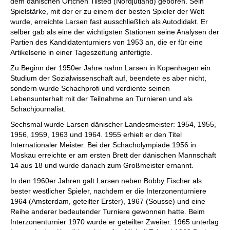
dem dänischen Örtchen Tilsted (Nordjütland) geboren. Sein
Spielstärke, mit der er zu einem der besten Spieler der Welt
wurde, erreichte Larsen fast ausschließlich als Autodidakt. Er
selber gab als eine der wichtigsten Stationen seine Analysen der
Partien des Kandidatenturniers von 1953 an, die er für eine
Artikelserie in einer Tageszeitung anfertigte.
Zu Beginn der 1950er Jahre nahm Larsen in Kopenhagen ein
Studium der Sozialwissenschaft auf, beendete es aber nicht,
sondern wurde Schachprofi und verdiente seinen
Lebensunterhalt mit der Teilnahme an Turnieren und als
Schachjournalist.
Sechsmal wurde Larsen dänischer Landesmeister: 1954, 1955,
1956, 1959, 1963 und 1964. 1955 erhielt er den Titel
Internationaler Meister. Bei der Schacholympiade 1956 in
Moskau erreichte er am ersten Brett der dänischen Mannschaft
14 aus 18 und wurde danach zum Großmeister ernannt.
In den 1960er Jahren galt Larsen neben Bobby Fischer als
bester westlicher Spieler, nachdem er die Interzonenturniere
1964 (Amsterdam, geteilter Erster), 1967 (Sousse) und eine
Reihe anderer bedeutender Turniere gewonnen hatte. Beim
Interzonenturnier 1970 wurde er geteilter Zweiter. 1965 unterlag