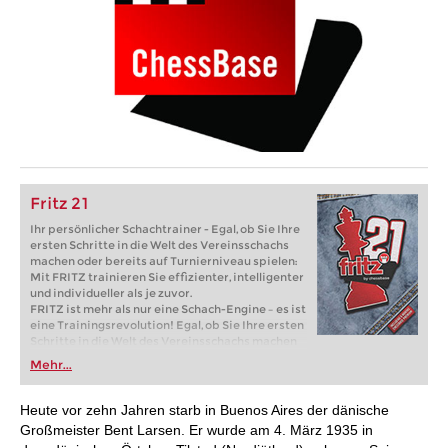
Fritz 21
Ihr persönlicher Schachtrainer - Egal, ob Sie Ihre
ersten Schritte in die Welt des Vereinsschachs
machen oder bereits auf Turnierniveau spielen:
Mit FRITZ trainieren Sie effizienter, intelligenter
und individueller als je zuvor.
FRITZ ist mehr als nur eine Schach-Engine – es ist
eine Trainingsrevolution! Egal, ob Sie Ihre ersten
Schritte in die Welt des Vereinsschachs machen
oder bereits auf Turnierniveau spielen: Mit
Mehr...
FRITZ trainieren Sie effizienter, intelligenter und
individueller als je zuvor.
Heute vor zehn Jahren starb in Buenos Aires der dänische
Großmeister Bent Larsen. Er wurde am 4. März 1935 in