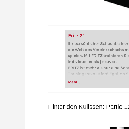
Fritz 21
Ihr persönlicher Schachtrainer -
die Welt des Vereinsschachs m
spielen: Mit FRITZ trainieren Sie
individueller als je zuvor.
FRITZ ist mehr als nur eine Sch
Trainingsrevolution! Egal, ob Si
Vereinsschachs machen oder ber
Mehr...
FRITZ trainieren Sie effizienter,
zuvor.
Hinter den Kulissen: Partie 