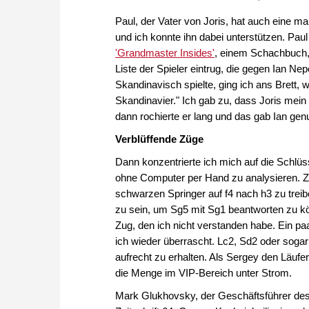
Paul, der Vater von Joris, hat auch eine m
und ich konnte ihn dabei unterstützen. Pau
'Grandmaster Insides'
, einem Schachbuch, 
Liste der Spieler eintrug, die gegen Ian Ne
Skandinavisch spielte, ging ich ans Brett, 
Skandinavier." Ich gab zu, dass Joris mein 
dann rochierte er lang und das gab Ian ge
Verblüffende Züge
Dann konzentrierte ich mich auf die Schlü
ohne Computer per Hand zu analysieren. Z
schwarzen Springer auf f4 nach h3 zu trei
zu sein, um Sg5 mit Sg1 beantworten zu kö
Zug, den ich nicht verstanden habe. Ein paa
ich wieder überrascht. Lc2, Sd2 oder soga
aufrecht zu erhalten. Als Sergey den Läufer
die Menge im VIP-Bereich unter Strom.
Mark Glukhovsky, der Geschäftsführer des