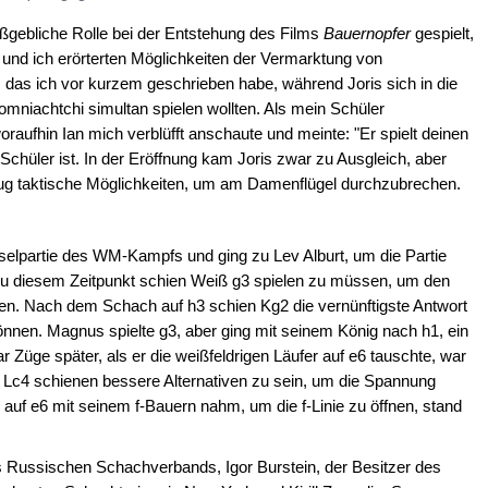
aßgebliche Rolle bei der Entstehung des Films
Bauernopfer
gespielt,
l und ich erörterten Möglichkeiten der Vermarktung von
das ich vor kurzem geschrieben habe, während Joris sich in die
pomniachtchi simultan spielen wollten. Als mein Schüler
woraufhin Ian mich verblüfft anschaute und meinte: "Er spielt deinen
Schüler ist. In der Eröffnung kam Joris zwar zu Ausgleich, aber
nug taktische Möglichkeiten, um am Damenflügel durchzubrechen.
sselpartie des WM-Kampfs und ging zu Lev Alburt, um die Partie
u diesem Zeitpunkt schien Weiß g3 spielen zu müssen, um den
ben. Nach dem Schach auf h3 schien Kg2 die vernünftigste Antwort
nnen. Magnus spielte g3, aber ging mit seinem König nach h1, ein
r Züge später, als er die weißfeldrigen Läufer auf e6 tauschte, war
r Lc4 schienen bessere Alternativen zu sein, um die Spannung
 auf e6 mit seinem f-Bauern nahm, um die f-Linie zu öffnen, stand
 Russischen Schachverbands, Igor Burstein, der Besitzer des