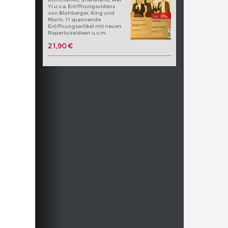
Yi u.v.a. Eröffnungsvideos
von Blohberger, King und
Marin. 11 spannende
Eröffnungsartikel mit neuen
Repertoireideen u.v.m.
21,90 €