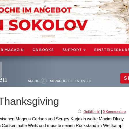
CB MAGAZIN
CB BOOKS
SUPPORT
EINSTEIGERKUR
en
S
SUCHE:
SPRACHE:
DE
EN
ES
FR
Thanksgiving
Gefällt mir!
|
0 Kommentare
zwischen Magnus Carlsen und Sergey Karjakin wollte Maxim Dlugy
nn Carlsen hatte Weiß und musste seinen Rückstand im Wettkampf