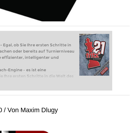
 Egal, ob Sie Ihre ersten Schritte in
achen oder bereits auf Turnierniveau
 effizienter, intelligenter und
ach-Engine – es ist eine
e Ihre ersten Schritte in die Welt des
eits auf Turnierniveau spielen: Mit
 intelligenter und individueller als je
10 / Von Maxim Dlugy